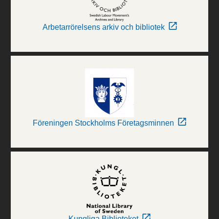
Arbetarrörelsens arkiv och bibliotek
Föreningen Stockholms Företagsminnen
Kungliga Biblioteket