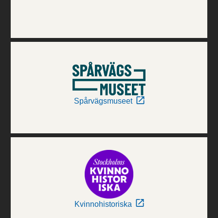
Spårvägsmuseet
Kvinnohistoriska