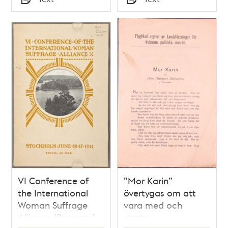
Typ
Typ
VI Conference of
”Mor Karin”
the International
övertygas om att
Woman Suffrage
vara med och
Alliance [Program]
starta