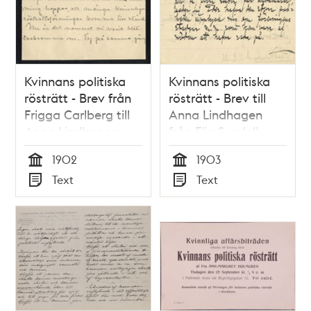
Kvinnans politiska
Kvinnans politiska
rösträtt - Brev från
rösträtt - Brev till
Frigga Carlberg till
Anna Lindhagen
Anna Lindhagen
från Elin Sundell
1902
1903
1902
1903
Tid
Tid
Text
Text
Typ
Typ