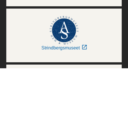
Strindbergsmuseet
Thielska Galleriet