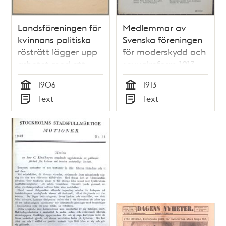
Landsföreningen för
Medlemmar av
kvinnans politiska
Svenska föreningen
rösträtt lägger upp
för moderskydd och
arbetet med att
sexualreform 1913
samla in
1906
1913
namnunderskrifter i
Tid
Tid
Text
Text
syfte att skynda på
Typ
Typ
utredningen om
kvinnlig rösträtt