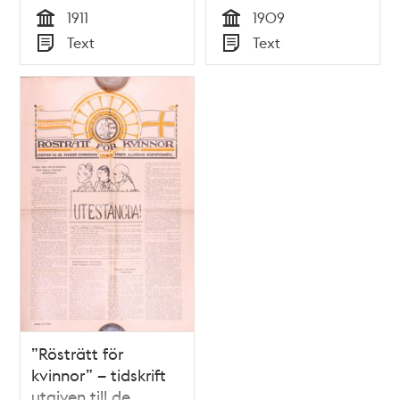
rösträttsförening –
1911
1909
1909
Tid
Tid
Text
Text
Typ
Typ
”Rösträtt för
kvinnor” – tidskrift
utgiven till de