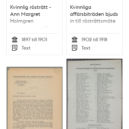
Kvinnlig rösträtt -
Kvinnliga
Ann Margret
affärsbiträden bjuds
Holmgren
in till rösträttsmöte
argumenterar för
kvinnors rösträtt i
1897 till 1901
1902 till 1918
brev till Carl
Tid
Tid
Text
Text
Lindhagen
Typ
Typ