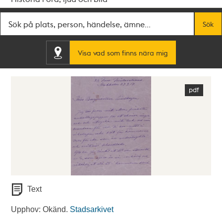
Fritextsök
Sök
Visa vad som finns nära mig
Text
Upphov: Okänd.
Stadsarkivet