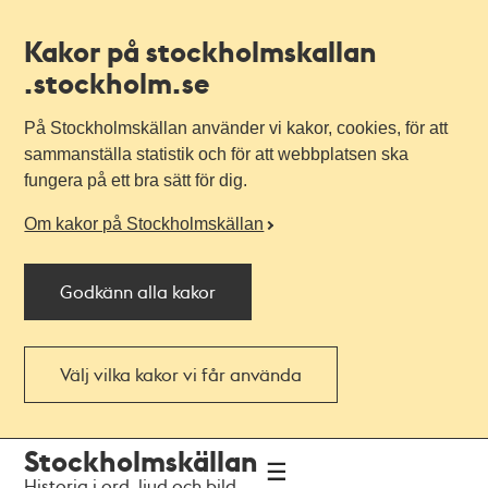
Kakor på stockholmskallan
.stockholm.se
På Stockholmskällan använder vi kakor, cookies, för att
sammanställa statistik och för att webbplatsen ska
fungera på ett bra sätt för dig.
Om kakor på Stockholmskällan
Godkänn alla kakor
Välj vilka kakor vi får använda
Till
Till
Stockholmskällan
navigationen
huvudinnehållet
Historia i ord, ljud och bild