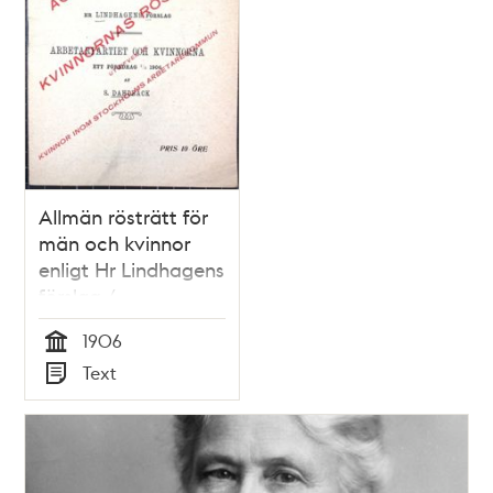
Allmän rösträtt för
män och kvinnor
enligt Hr Lindhagens
förslag /
Arbetarepartiet och
1906
kvinnorna – ett
Tid
Text
föredrag 7/3 1906 af
Typ
S. Dahlbäck.