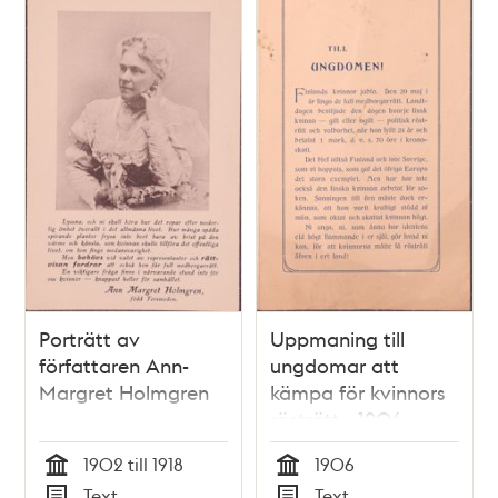
Porträtt av
Uppmaning till
författaren Ann-
ungdomar att
Margret Holmgren
kämpa för kvinnors
rösträtt - 1906
1902 till 1918
1906
Tid
Tid
Text
Text