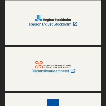
Regionarkivet Stockholm
Riksantikvarieämbetet