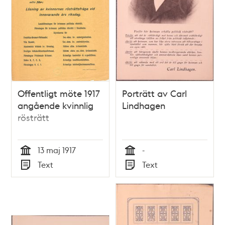
Offentligt möte 1917
Porträtt av Carl
angående kvinnlig
Lindhagen
rösträtt
13 maj 1917
-
Tid
Tid
Text
Text
Typ
Typ