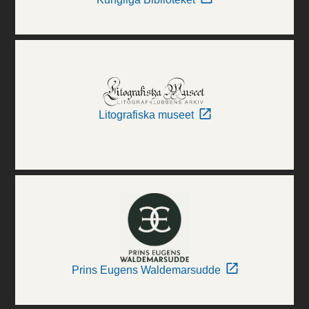
Litografiska museet
Prins Eugens Waldemarsudde