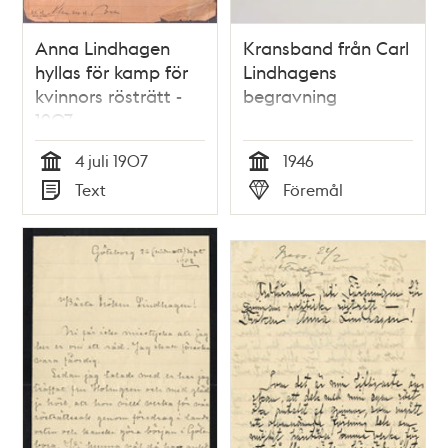
Anna Lindhagen
Kransband från Carl
hyllas för kamp för
Lindhagens
kvinnors rösträtt -
begravning
1907
4 juli 1907
1946
Tid
Tid
Text
Föremål
Typ
Typ