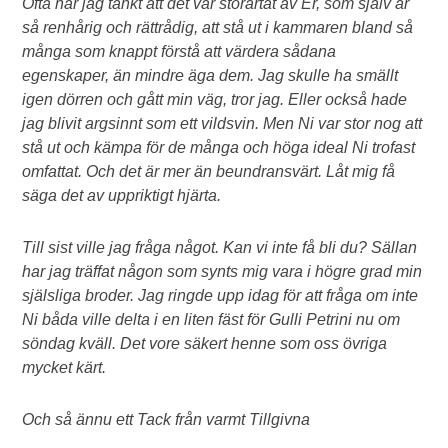
Ofta har jag tänkt att det var storartat av Er, som själv är
så renhårig och rättrådig, att stå ut i kammaren bland så
många som knappt förstå att värdera sådana
egenskaper, än mindre äga dem. Jag skulle ha smällt
igen dörren och gått min väg, tror jag. Eller också hade
jag blivit argsinnt som ett vildsvin. Men Ni var stor nog att
stå ut och kämpa för de många och höga ideal Ni trofast
omfattat. Och det är mer än beundransvärt. Låt mig få
säga det av uppriktigt hjärta.
Till sist ville jag fråga något. Kan vi inte få bli du? Sällan
har jag träffat någon som synts mig vara i högre grad min
själsliga broder. Jag ringde upp idag för att fråga om inte
Ni båda ville delta i en liten fäst för Gulli Petrini nu om
söndag kväll. Det vore säkert henne som oss övriga
mycket kärt.
Och så ännu ett Tack från varmt Tillgivna