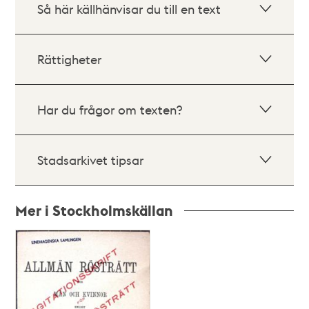
Så här källhänvisar du till en text
Rättigheter
Har du frågor om texten?
Stadsarkivet tipsar
Mer i Stockholmskällan
Relaterade
poster
och
teman