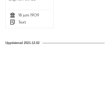
svenska kvinnornas
första allmänna
18 juni 1909
rösträttsmöte 1909
Tid
Text
Typ
Uppdaterad
2021-12-02