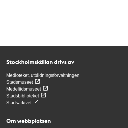
Kontakt
Stockholmskällan
Stockholmskällan drivs av
Medioteket, utbildningsförvaltningen
Stadsmuseet
Medeltidsmuseet
Stadsbiblioteket
Stadsarkivet
Om webbplatsen