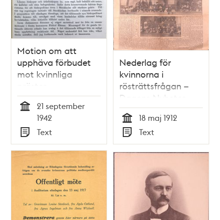
Motion om att
upphäva förbudet
Nederlag för
mot kvinnliga
kvinnorna i
präster -
rösträttsfrågan –
stadsfullmäktige
Dagens Nyheter
21 september
1942
1912
Tid
1942
18 maj 1912
Tid
Text
Text
Typ
Typ