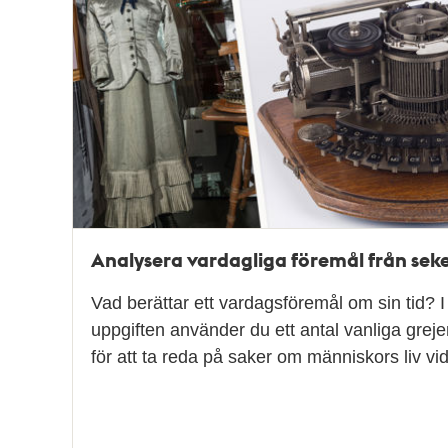
poster
och
teman
Analysera vardagliga föremål från seke
Vad berättar ett vardagsföremål om sin tid? I
uppgiften använder du ett antal vanliga greje
för att ta reda på saker om människors liv vi