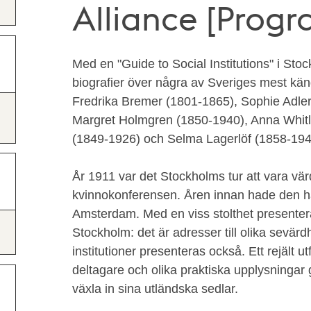
Alliance [Progr
Med en "Guide to Social Institutions" i Sto
biografier över några av Sveriges mest kä
Fredrika Bremer (1801-1865), Sophie Adle
Margret Holmgren (1850-1940), Anna Whitl
(1849-1926) och Selma Lagerlöf (1858-194
År 1911 var det Stockholms tur att vara värd
kvinnokonferensen. Åren innan hade den hål
Amsterdam. Med en viss stolthet presentera
Stockholm: det är adresser till olika sevär
institutioner presenteras också. Ett rejält u
deltagare och olika praktiska upplysningar
växla in sina utländska sedlar.