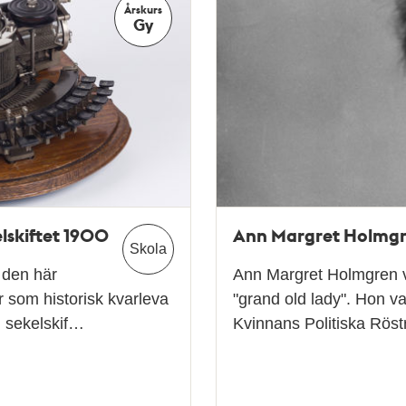
Årskurs
Gy
lskiftet 1900
Ann Margret Holmgre
Skola
 den här
Ann Margret Holmgren va
r som historisk kvarleva
"grand old lady". Hon 
d sekelskif…
Kvinnans Politiska Rösträ