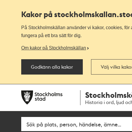
Kakor på stockholmskallan
.st
På Stockholmskällan använder vi kakor, cookies, för a
fungera på ett bra sätt för dig.
Om kakor på Stockholmskällan
Godkänn alla kakor
Välj vilka kak
Till
Till
Stockholmsk
navigationen
huvudinnehållet
Historia i ord, ljud oc
Fritextsök