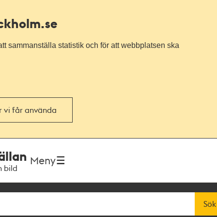
ockholm.se
tt sammanställa statistik och för att webbplatsen ska
or vi får använda
ällan
Meny
h bild
Sök