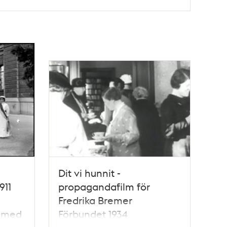
Dit vi hunnit -
911
propagandafilm för
Fredrika Bremer
 med
Förbundet 1934