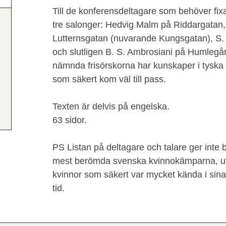
Till de konferensdeltagare som behöver fixa ti
tre salonger: Hedvig Malm på Riddargatan
Lutternsgatan (nuvarande Kungsgatan), S.
och slutligen B. S. Ambrosiani på Humlegår
nämnda frisörskorna har kunskaper i tyska 
som säkert kom väl till pass.
Texten är delvis på engelska.
63 sidor.
PS Listan på deltagare och talare ger inte 
mest berömda svenska kvinnokämparna, ut
kvinnor som säkert var mycket kända i sina
tid.