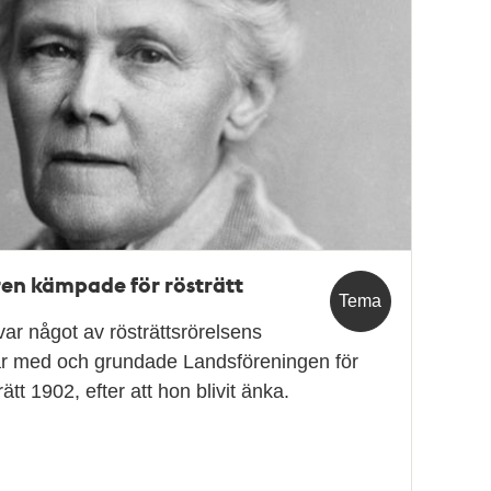
n kämpade för rösträtt
Tema
r något av rösträttsrörelsens
var med och grundade Landsföreningen för
tt 1902, efter att hon blivit änka.