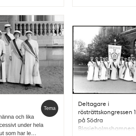
Deltagare i
Tema
rösträttskongressen 1
lmänna och lika
på Södra
ccessivt under hela
Blasieholmshamnen
lut som har le…