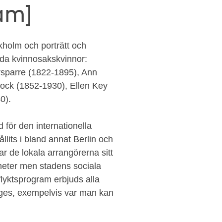
am]
ckholm och porträtt och
nda kvinnosakskvinnor:
rsparre (1822-1895), Ann
ock (1852-1930), Ellen Key
0).
 för den internationella
lits i bland annat Berlin och
r de lokala arrangörerna sitt
dheter men stadens sociala
tflyktsprogram erbjuds alla
 ges, exempelvis var man kan