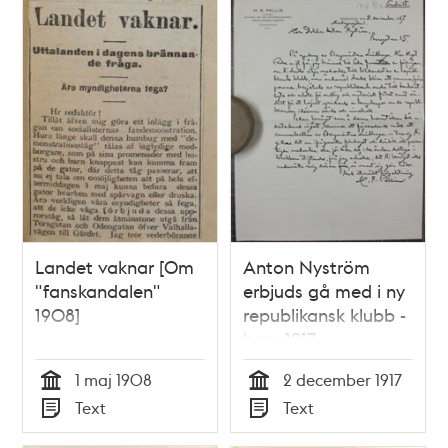
Landet vaknar [Om
Anton Nyström
"fanskandalen"
erbjuds gå med i ny
1908]
republikansk klubb -
brev 1917
1 maj 1908
2 december 1917
Tid
Tid
Text
Text
Typ
Typ