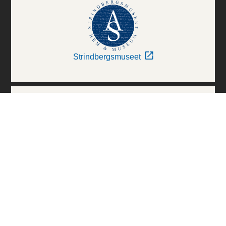
Strindbergsmuseet
Thielska Galleriet