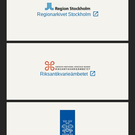
Regionarkivet Stockholm
Riksantikvarieämbetet