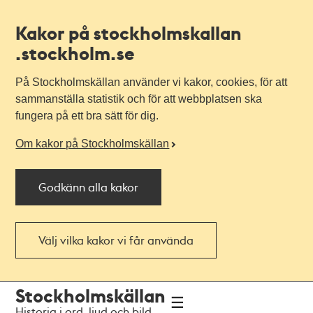
Kakor på stockholmskallan
.stockholm.se
På Stockholmskällan använder vi kakor, cookies, för att
sammanställa statistik och för att webbplatsen ska
fungera på ett bra sätt för dig.
Om kakor på Stockholmskällan
Godkänn alla kakor
Välj vilka kakor vi får använda
Till
Till
Stockholmskällan
navigationen
huvudinnehållet
Historia i ord, ljud och bild