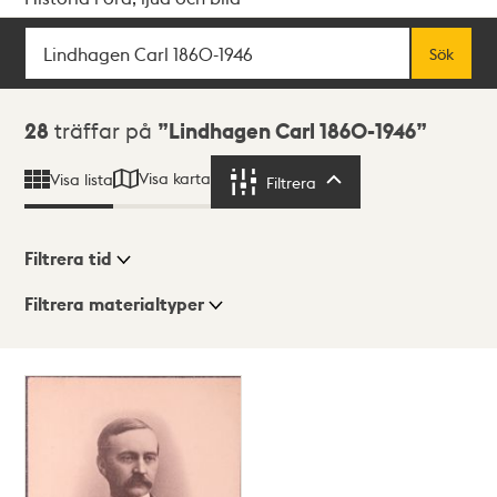
Sök
Fritextsök
Sök
Sökresultat
28
träffar på
Lindhagen Carl 1860-1946
Visa karta
Visa lista
Filtrera
Filtrera
Filtrera tid
Filtrera materialtyper
Visningsläge
Totalt
28
träffar
Lista
Karta