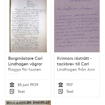
Borgmästare Carl
Kvinnors rösträtt -
Lindhagen vägrar
tackbrev till Carl
flagga för tsaren
Lindhagen från Ann
1909
Margret Holmgren
1917
26 juni 1909
1917
Tid
Tid
Text
Text
Typ
Typ