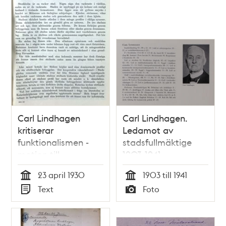
Carl Lindhagen
Carl Lindhagen.
kritiserar
Ledamot av
funktionalismen -
stadsfullmäktige
motion till
1903-1941
stadsfullmäktige
23 april 1930
1903 till 1941
1930
Tid
Tid
Text
Foto
Typ
Typ