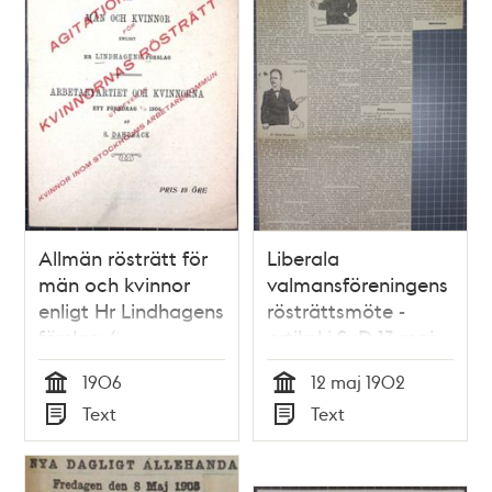
Allmän rösträtt för
Liberala
män och kvinnor
valmansföreningens
enligt Hr Lindhagens
rösträttsmöte -
förslag /
artikel i SvD 13 maj
Arbetarepartiet och
1902
1906
12 maj 1902
kvinnorna – ett
Tid
Tid
Text
Text
föredrag 7/3 1906 af
Typ
Typ
S. Dahlbäck.