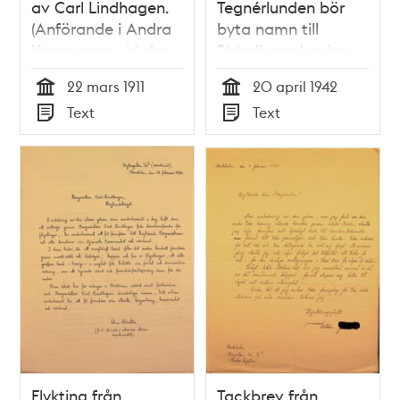
av Carl Lindhagen.
Tegnérlunden bör
(Anförande i Andra
byta namn till
Kammaren vid den
Strindbergslunden -
stora
stadsfullmäktige
22 mars 1911
20 april 1942
militärdebatten den
1942
Tid
Tid
Text
Text
22 mars 1911)
Typ
Typ
Flykting från
Tackbrev från