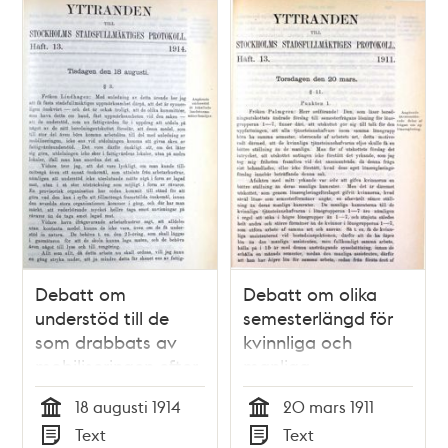
Debatt om
Debatt om olika
understöd till de
semesterlängd för
som drabbats av
kvinnliga och
mobiliseringen efter
manliga
första världskrigets
kommunalanställda
18 augusti 1914
20 mars 1911
utbrott -
i stadsfullmäktige
Tid
Tid
Text
Text
stadsfullmäktige
20 mars 1911