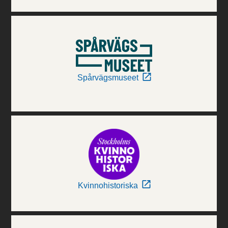
Spårvägsmuseet
Kvinnohistoriska