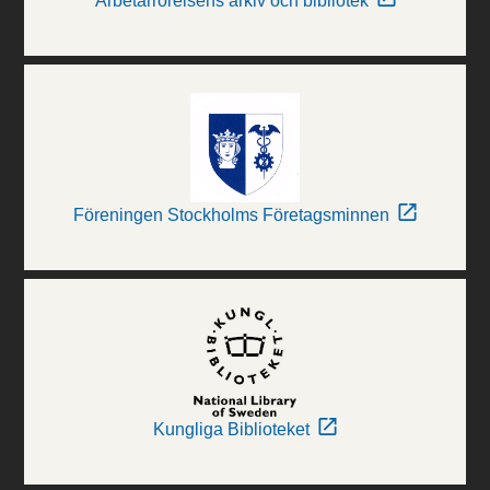
Arbetarrörelsens arkiv och bibliotek
Föreningen Stockholms Företagsminnen
Kungliga Biblioteket