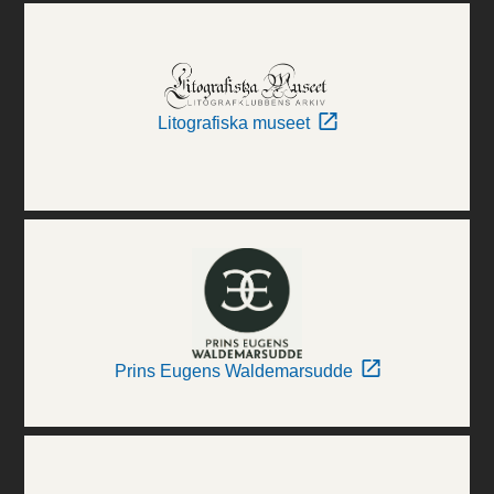
Litografiska museet
Prins Eugens Waldemarsudde