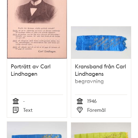
Porträtt av Carl
Kransband från Carl
Lindhagen
Lindhagens
begravning
-
1946
Tid
Tid
Text
Föremål
Typ
Typ