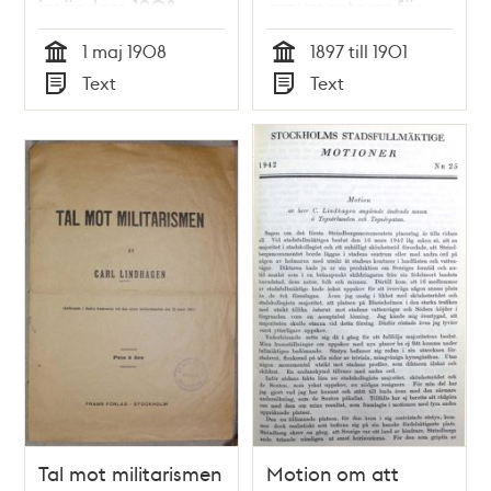
insändare 1908
argumenterar för
kvinnors rösträtt i
1 maj 1908
1897 till 1901
brev till Carl
Tid
Tid
Text
Text
Lindhagen
Typ
Typ
Tal mot militarismen
Motion om att