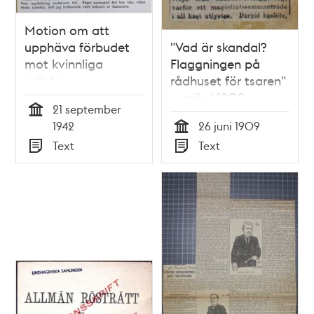
Motion om att
upphäva förbudet
"Vad är skandal?
mot kvinnliga
Flaggningen på
präster -
rådhuset för tsaren"
stadsfullmäktige
- artikel 1909
21 september
1942
Tid
1942
26 juni 1909
Tid
Text
Text
Typ
Typ