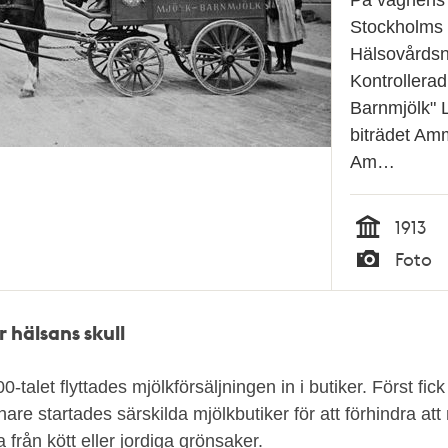
Stockholms
Hälsovårds
Kontrollerad
Barnmjölk" 
biträdet Am
Am…
1913
Tid
Foto
Typ
r hälsans skull
-talet flyttades mjölkförsäljningen in i butiker. Först fick
are startades särskilda mjölkbutiker för att förhindra att
 från kött eller jordiga grönsaker.