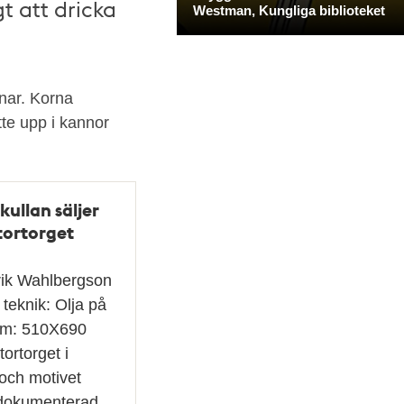
gt att dricka
gnar. Korna
te upp i kannor
kullan säljer
tortorget
rik Wahlbergson
 teknik: Olja på
mm: 510X690
ortorget i
och motivet
 dokumenterad