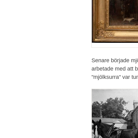
Senare började mjöl
arbetade med att b
"mjölksurra" var t