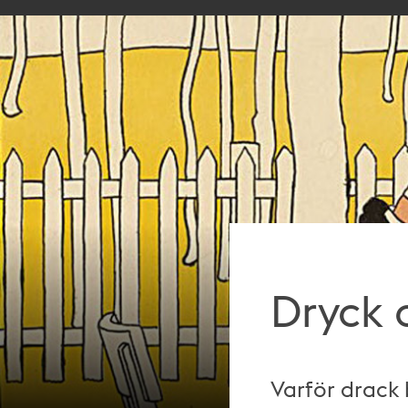
Dryck 
Varför drack 