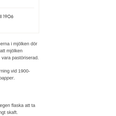
ll 1906
ierna i mjölken dör
att mjölken
 vara pastöriserad.
rning vid 1900-
 papper
.
egen flaska att ta
gt skaft.