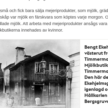
små och fick bara sälja mejeriprodukter, som mjölk, gräd
lskåp var mjölk en färskvara som köptes varje morgon. O
dlade mjölk. Att arbeta med mejeriprodukter ansågs vara e
kbutikerna innehades av kvinnor.
Bengt Eke
västerut f
Timmerma
Mjölkbutik
Timmerma
Den här de
Ekehjelms
igenlagd oc
Hållkarlen
Bergsgruv