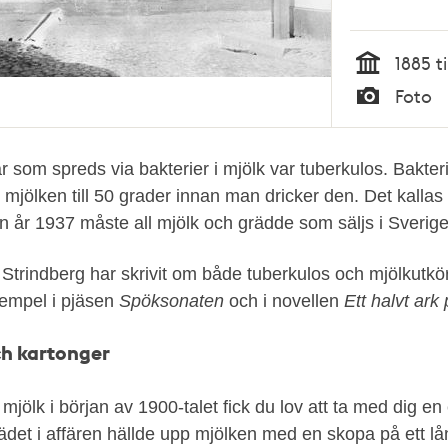
1885 ti
Tid
Foto
Typ
 som spreds via bakterier i mjölk var tuberkulos. Bakter
mjölken till 50 grader innan man dricker den. Det kallas 
n år 1937 måste all mjölk och grädde som säljs i Sverige
 Strindberg har skrivit om både tuberkulos och mjölkutkö
exempel i pjäsen
Spöksonaten
och i novellen
Ett halvt ark
och kartonger
jölk i början av 1900-talet fick du lov att ta med dig en 
ädet i affären hällde upp mjölken med en skopa på ett lån