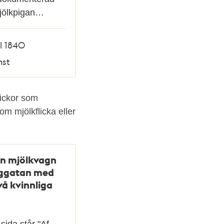
jölkpigan…
ll 1840
nst
lickor som
m mjölkflicka eller
n mjölkvagn
nggatan med
vå kvinnliga
ida står "Af