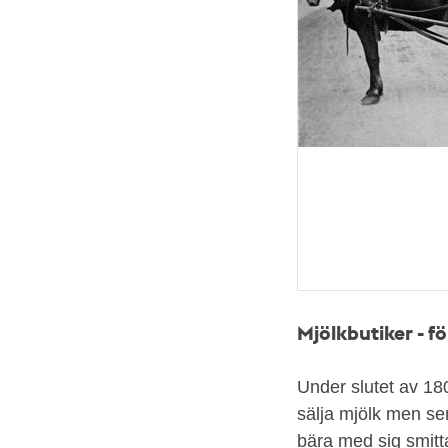
Mjölkbutiker - fö
Under slutet av 1800
sälja mjölk men sen
bära med sig smitta