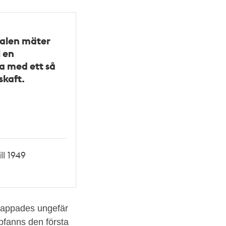
ralen mäter
i en
a med ett så
skaft.
ll 1949
 tappades ungefär
ppfanns den första