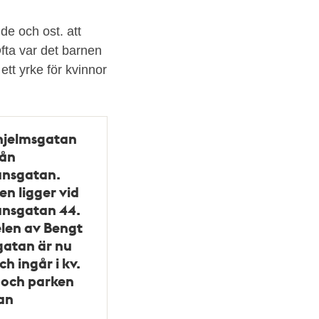
de och ost. att
fta var det barnen
tt yrke för kvinnor
hjelmsgatan
rån
nsgatan.
en ligger vid
nsgatan 44.
len av Bengt
gatan är nu
h ingår i kv.
 och parken
an