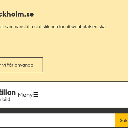
ockholm.se
tt sammanställa statistik och för att webbplatsen ska
or vi får använda
ällan
Meny
h bild
Sök