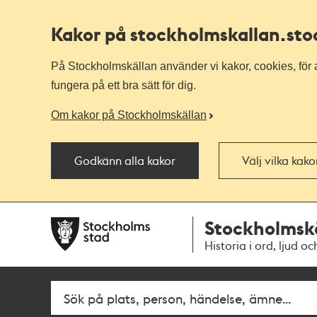
Kakor på stockholmskallan
.st
På Stockholmskällan använder vi kakor, cookies, för a
fungera på ett bra sätt för dig.
Om kakor på Stockholmskällan
Godkänn alla kakor
Välj vilka kak
Till
Till
Stockholmsk
navigationen
huvudinnehållet
Historia i ord, ljud oc
Fritextsök