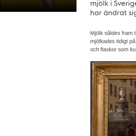
mjölk i Sverig
har ändrat si
Mjölk såldes fram t
Detalj
mjölkades tidigt p
från
och flaskor som k
affisch,
Stora
Bryggeriets
öl.
Konstnär:
Carl
Westman,
Kungliga
biblioteket