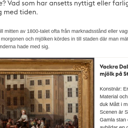
e? Vad som har ansetts nyttigt eller farli
g med tiden.
ill mitten av 1800-talet ofta från marknadsstånd eller va
å morgonen och mjölken kördes in till staden där man mät
underna hade med sig.
Vackra Dal
mjölk på S
Konstnär: E
Material och
duk Mått i 
Scenen är St
Gamla stan 
avbildar en