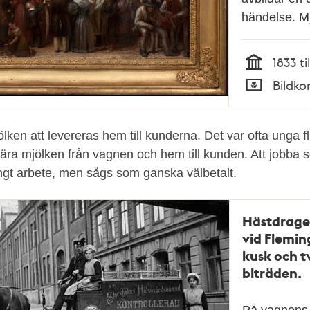
händelse. M
1833 ti
Tid
Bildko
Typ
ken att levereras hem till kunderna. Det var ofta unga f
ära mjölken från vagnen och hem till kunden. Att jobba so
ungt arbete, men sågs som ganska välbetalt.
Hästdrage
vid Flemi
kusk och t
biträden.
På vagnens s