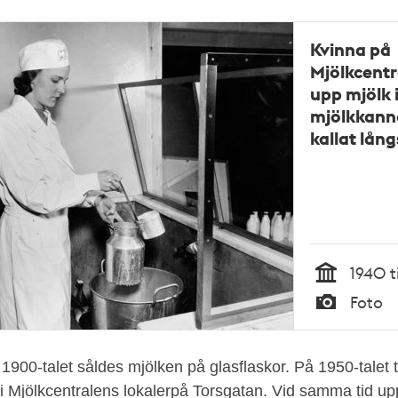
Kvinna på
Mjölkcent
upp mjölk 
mjölkkann
kallat lång
1940 ti
Tid
Foto
Typ
1900-talet såldes mjölken på glasflaskor. På 1950-talet
k i Mjölkcentralens lokalerpå Torsgatan. Vid samma tid u