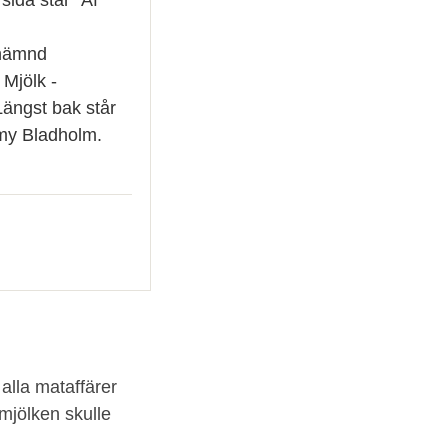
nämnd
 Mjölk -
Längst bak står
my Bladholm.
 alla mataffärer
 mjölken skulle