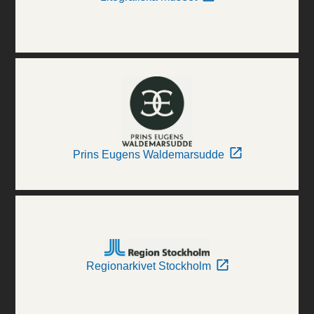
Prins Eugens Waldemarsudde
Regionarkivet Stockholm