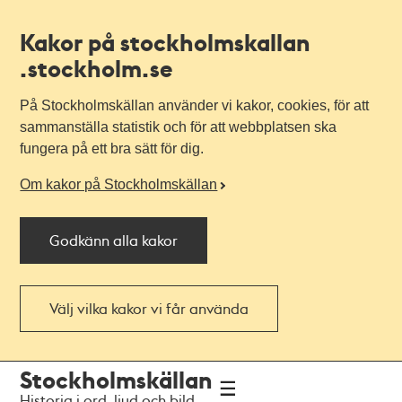
Kakor på stockholmskallan
.stockholm.se
På Stockholmskällan använder vi kakor, cookies, för att
sammanställa statistik och för att webbplatsen ska
fungera på ett bra sätt för dig.
Om kakor på Stockholmskällan
Godkänn alla kakor
Välj vilka kakor vi får använda
Till
Till
Stockholmskällan
navigationen
huvudinnehållet
Historia i ord, ljud och bild