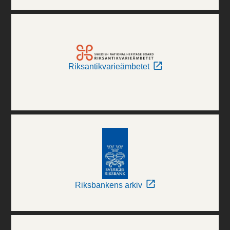
Riksantikvarieämbetet
Riksbankens arkiv