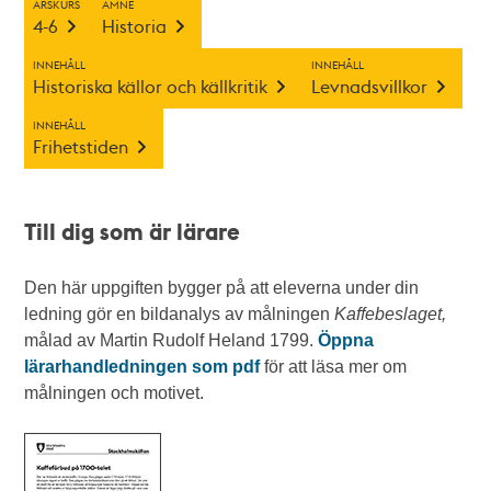
ÅRSKURS
ÄMNE
4-6
Historia
INNEHÅLL
INNEHÅLL
Historiska källor och källkritik
Levnadsvillkor
INNEHÅLL
Frihetstiden
Till dig som är lärare
Den här uppgiften bygger på att eleverna under din
ledning gör en bildanalys av målningen
Kaffebeslaget,
målad av Martin Rudolf Heland 1799.
Öppna
lärarhandledningen som pdf
för att läsa mer om
målningen och motivet.