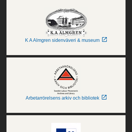
K A Almgren sidenväveri & museum
Arbetarrörelsens arkiv och bibliotek