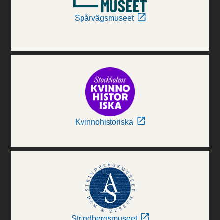
Spårvägsmuseet
Kvinnohistoriska
Strindbergsmuseet