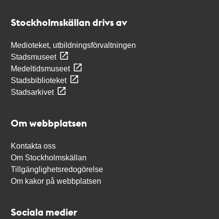
Kontakt
Stockholmskällan
Stockholmskällan drivs av
Medioteket, utbildningsförvaltningen
Stadsmuseet
Medeltidsmuseet
Stadsbiblioteket
Stadsarkivet
Om webbplatsen
Kontakta oss
Om Stockholmskällan
Tillgänglighetsredogörelse
Om kakor på webbplatsen
Sociala medier