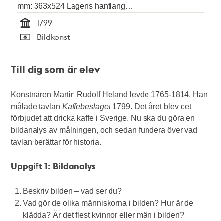
mm: 363x524 Lagens hantlang…
1799
Tid
Bildkonst
Typ
Till dig som är elev
Konstnären Martin Rudolf Heland levde 1765-1814. Han
målade tavlan
Kaffebeslaget
1799. Det året blev det
förbjudet att dricka kaffe i Sverige. Nu ska du göra en
bildanalys av målningen, och sedan fundera över vad
tavlan berättar för historia.
Uppgift 1: Bildanalys
Beskriv bilden – vad ser du?
Vad gör de olika människorna i bilden? Hur är de
klädda? Är det flest kvinnor eller män i bilden?