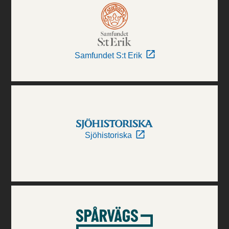
Samfundet S:t Erik
Sjöhistoriska