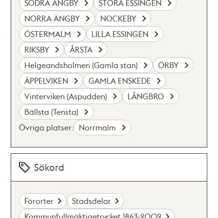
SÖDRA ÄNGBY
STORA ESSINGEN
NORRA ÄNGBY
NOCKEBY
ÖSTERMALM
LILLA ESSINGEN
RIKSBY
ÅRSTA
Helgeandsholmen (Gamla stan)
ÖRBY
ÄPPELVIKEN
GAMLA ENSKEDE
Vinterviken (Aspudden)
LÅNGBRO
Bällsta (Tensta)
Övriga platser:
Norrmalm
Sökord
Förorter
Stadsdelar
Kommunfullmäktigetrycket 1863-2009