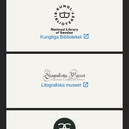
Kungliga Biblioteket
Litografiska museet