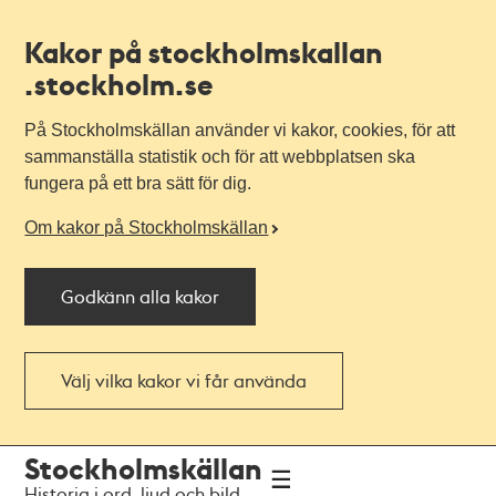
Kakor på stockholmskallan
.stockholm.se
På Stockholmskällan använder vi kakor, cookies, för att
sammanställa statistik och för att webbplatsen ska
fungera på ett bra sätt för dig.
Om kakor på Stockholmskällan
Godkänn alla kakor
Välj vilka kakor vi får använda
Till
Till
Stockholmskällan
navigationen
huvudinnehållet
Historia i ord, ljud och bild