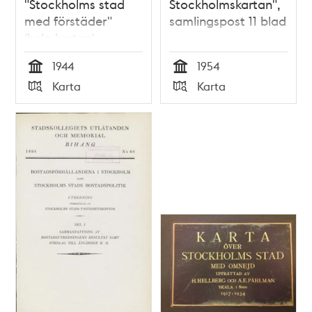
"Stockholms stad
Stockholmskartan",
med förstäder"
samlingspost 11 blad
(hela kartan)
1944
1954
Tid
Tid
Karta
Karta
Typ
Typ