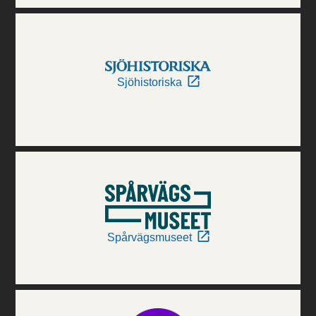
Sjöhistoriska
Spårvägsmuseet