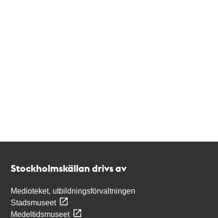
Kontakt
Stockholmskällan
Stockholmskällan drivs av
Medioteket, utbildningsförvaltningen
Stadsmuseet
Medeltidsmuseet