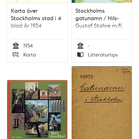
Karta över
Stockholms
Stockholms stad i 4
gatunamn / Nils-
blad år 1934
Gustaf Stahre m.fl.
1934
-
Tid
Tid
Karta
Litteraturtips
Typ
Typ