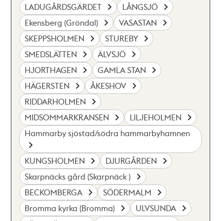
LADUGÅRDSGÄRDET
LÅNGSJÖ
Ekensberg (Gröndal)
VASASTAN
SKEPPSHOLMEN
STUREBY
SMEDSLÄTTEN
ÄLVSJÖ
HJORTHAGEN
GAMLA STAN
HÄGERSTEN
ÅKESHOV
RIDDARHOLMEN
MIDSOMMARKRANSEN
LILJEHOLMEN
Hammarby sjöstad/södra hammarbyhamnen
KUNGSHOLMEN
DJURGÅRDEN
Skarpnäcks gård (Skarpnäck )
BECKOMBERGA
SÖDERMALM
Bromma kyrka (Bromma)
ULVSUNDA