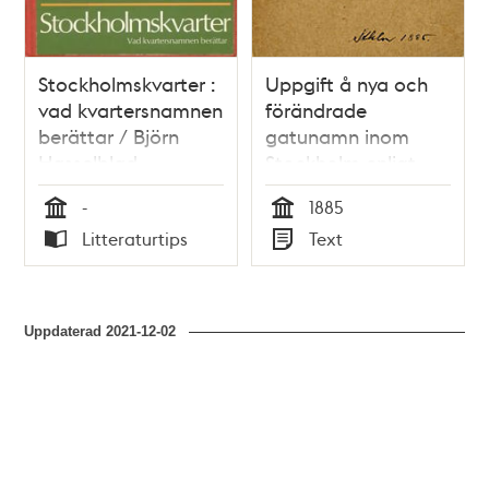
Stockholmskvarter :
Uppgift å nya och
vad kvartersnamnen
förändrade
berättar / Björn
gatunamn inom
Hasselblad
Stockholm enligt
Överståthållare-
-
1885
embetets
Tid
Tid
Litteraturtips
Text
kungörelse den 1
Typ
Typ
augusti 1885
Uppdaterad
2021-12-02