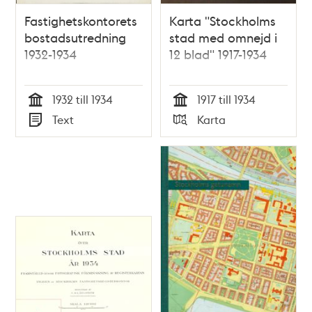
Fastighetskontorets
Karta "Stockholms
bostadsutredning
stad med omnejd i
1932-1934
12 blad" 1917-1934
1932 till 1934
1917 till 1934
Tid
Tid
Text
Karta
Typ
Typ