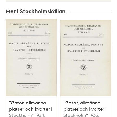
Mer i Stockholmskällan
Relaterade
poster
och
teman
"Gator, allmänna
"Gator, allmänna
platser och kvarter i
platser och kvarter i
Stockholm" 1934,
Stockholm" 1935,