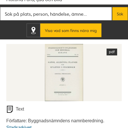
Fritextsök
Sök
Visa vad som finns nära mig
Text
Författare: Byggnadsnämndens namnberedning.
Stadsarkivet