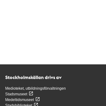
Kontakt
Stockholmskällan
Stockholmskällan drivs av
Medioteket, utbildningsförvaltningen
Stadsmuseet
Medeltidsmuseet
Stadsbiblioteket