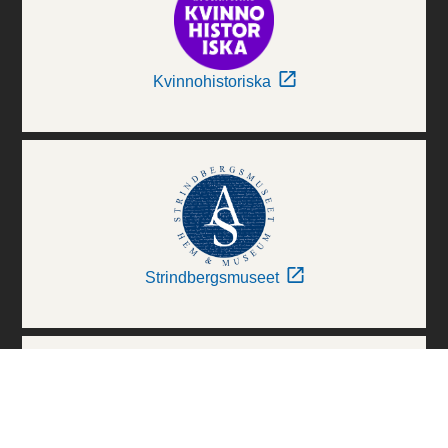
Kvinnohistoriska
Strindbergsmuseet