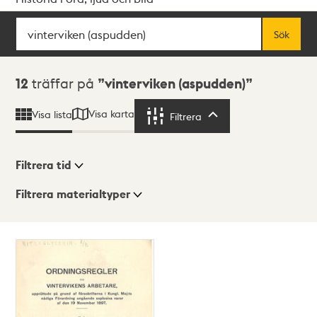
Sök
Fritextsök
Sök
Sökresultat
12
träffar på
vinterviken (aspudden)
Visa karta
Visa lista
Filtrera
Filtrera
Filtrera tid
Filtrera materialtyper
Visningsläge
Totalt
12
träffar
Lista
Karta