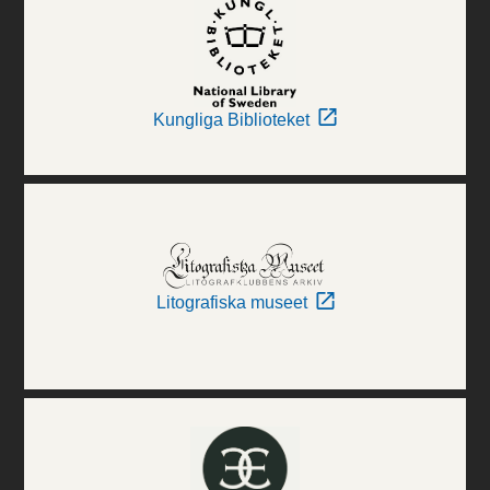
Kungliga Biblioteket
Litografiska museet