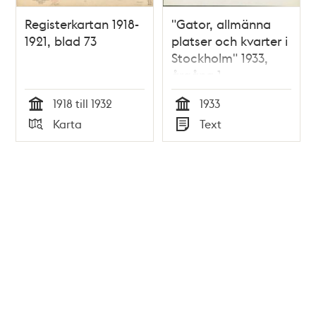
Registerkartan 1918-
"Gator, allmänna
1921, blad 73
platser och kvarter i
Stockholm" 1933,
årgång 1
1918 till 1932
1933
Tid
Tid
Karta
Text
Typ
Typ