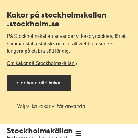
Kakor på stockholmskallan
.stockholm.se
På Stockholmskällan använder vi kakor, cookies, för att
sammanställa statistik och för att webbplatsen ska
fungera på ett bra sätt för dig.
Om kakor på Stockholmskällan
Godkänn alla kakor
Välj vilka kakor vi får använda
Till
Till
Stockholmskällan
navigationen
huvudinnehållet
Historia i ord, ljud och bild