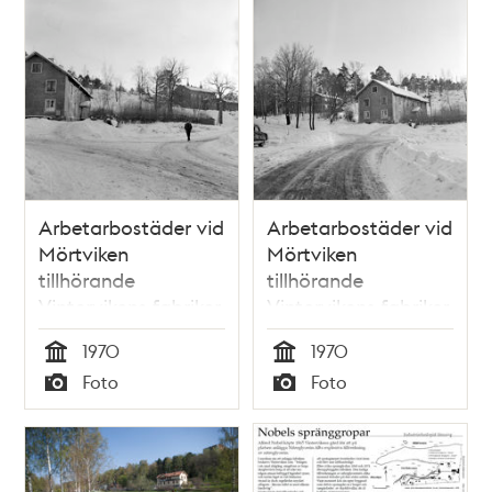
Arbetarbostäder vid
Arbetarbostäder vid
Mörtviken
Mörtviken
tillhörande
tillhörande
Vintervikens fabriker.
Vintervikens fabriker.
Gula Villan till höger.
Det bortre av husen
1970
1970
numera rivet.
Tid
Tid
Foto
Foto
Typ
Typ