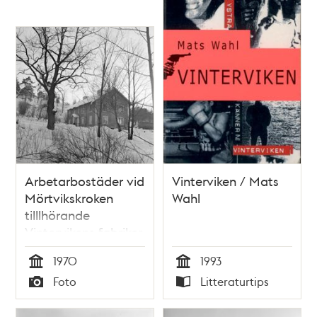
Arbetarbostäder vid
Vinterviken / Mats
Mörtvikskroken
Wahl
tilllhörande
Vintervikens fabriker.
1970
1993
Tid
Tid
Foto
Litteraturtips
Typ
Typ