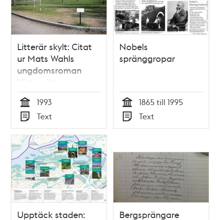
Litterär skylt: Citat
Nobels
ur Mats Wahls
spränggropar
ungdomsroman
Vinterviken
1993
1865 till 1995
Tid
Tid
Text
Text
Typ
Typ
Upptäck staden:
Bergsprängare