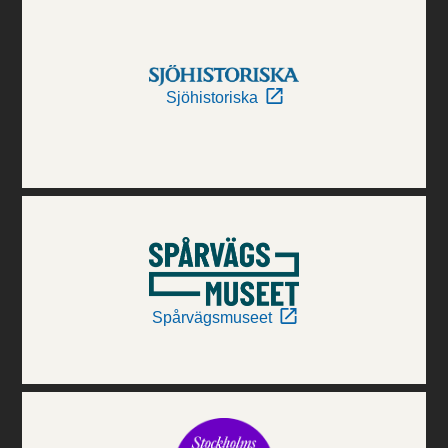
Sjöhistoriska
Spårvägsmuseet