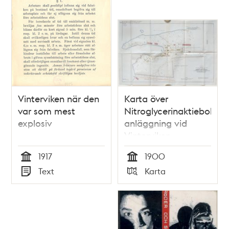
Vinterviken när den
Karta över
var som mest
Nitroglycerinaktiebolage
explosiv
anläggning vid
Vinterviken
1917
1900
Tid
Tid
Text
Karta
Typ
Typ