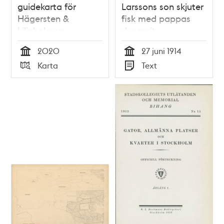
guidekarta för
Larssons son skjuter
Hägersten &
fisk med pappas
Liljeholmen
dynamit -
polisrapport 1914
2020
27 juni 1914
Tid
Tid
Karta
Text
Typ
Typ