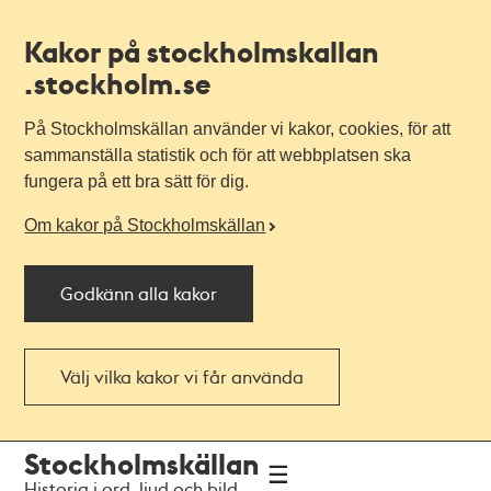
Kakor på stockholmskallan
.stockholm.se
På Stockholmskällan använder vi kakor, cookies, för att
sammanställa statistik och för att webbplatsen ska
fungera på ett bra sätt för dig.
Om kakor på Stockholmskällan
Godkänn alla kakor
Välj vilka kakor vi får använda
Till
Till
Stockholmskällan
navigationen
huvudinnehållet
Historia i ord, ljud och bild