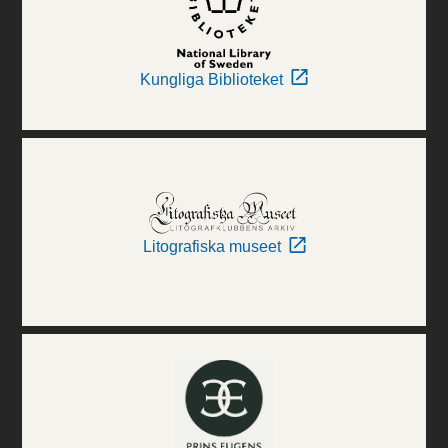
Kungliga Biblioteket
Litografiska museet