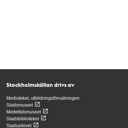
Kontakt
Stockholmskällan
Stockholmskällan drivs av
Medioteket, utbildningsförvaltningen
Stadsmuseet
Medeltidsmuseet
Stadsbiblioteket
Stadsarkivet