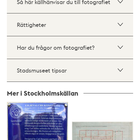
Så här källhänvisar du till fotografiet
Rättigheter
Har du frågor om fotografiet?
Stadsmuseet tipsar
Mer i Stockholmskällan
Relaterade
poster
och
teman