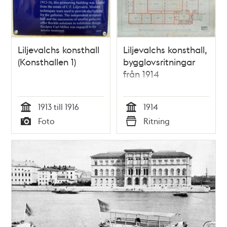
Liljevalchs konsthall
Liljevalchs konsthall,
(Konsthallen 1)
bygglovsritningar
från 1914
1913 till 1916
1914
Tid
Tid
Foto
Ritning
Typ
Typ