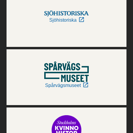
Sjöhistoriska
Spårvägsmuseet