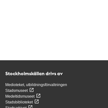
Kontakt
Stockholmskällan
Stockholmskällan drivs av
Medioteket, utbildningsförvaltningen
Stadsmuseet
Medeltidsmuseet
Stadsbiblioteket
Stadsarkivet