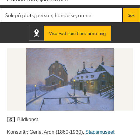
Fritextsök
Sök
Visa vad som finns nära mig
Bildkonst
Konstnär: Gerle, Aron (1860-1930).
Stadsmuseet