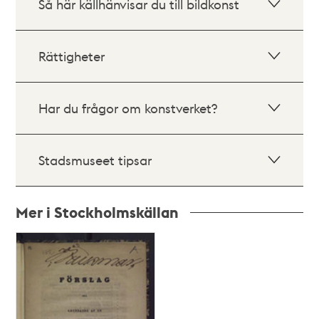
Så här källhänvisar du till bildkonst
Rättigheter
Har du frågor om konstverket?
Stadsmuseet tipsar
Mer i Stockholmskällan
Relaterade
poster
och
teman