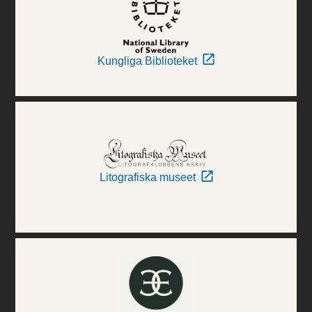
Kungliga Biblioteket
Litografiska museet