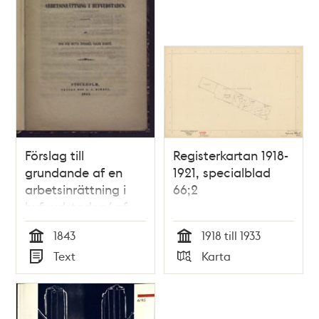
Förslag till
Registerkartan 1918-
grundande af en
1921, specialblad
arbetsinrättning i
66;2
hufvudstaden/ af
den för detta
1843
1918 till 1933
ändamål valda
Tid
Tid
Text
Karta
komité
Typ
Typ