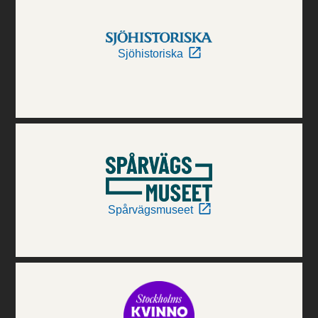
Sjöhistoriska
Spårvägsmuseet