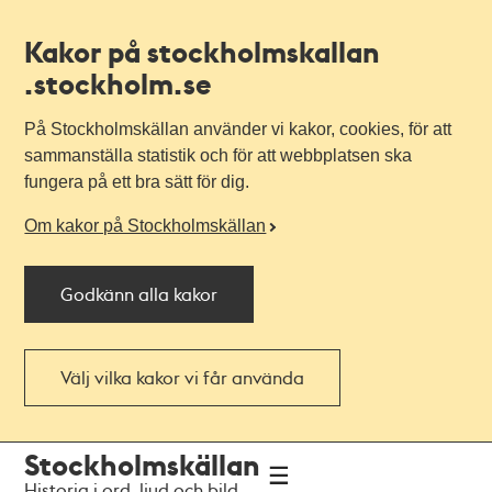
Kakor på stockholmskallan
.stockholm.se
På Stockholmskällan använder vi kakor, cookies, för att
sammanställa statistik och för att webbplatsen ska
fungera på ett bra sätt för dig.
Om kakor på Stockholmskällan
Godkänn alla kakor
Välj vilka kakor vi får använda
Till
Till
Stockholmskällan
navigationen
huvudinnehållet
Historia i ord, ljud och bild