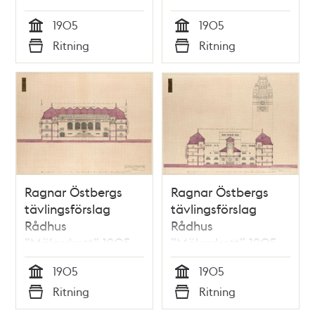
sektionsritning A–B
sektionsritning E–F
1905
1905
Tid
Tid
Ritning
Ritning
Typ
Typ
Ragnar Östbergs
Ragnar Östbergs
tävlingsförslag
tävlingsförslag
Rådhus
Rådhus
”Mälardrott” 1905,
”Mälardrott” 1905,
sektionsritning G–H
sektionsritning I–K
1905
1905
Tid
Tid
Ritning
Ritning
Typ
Typ