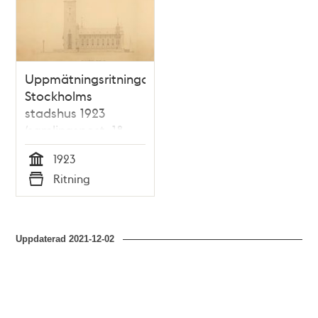
Uppmätningsritningar
Stockholms
stadshus 1923
(samlingspost, 18
ritningar)
1923
Tid
Ritning
Typ
Uppdaterad
2021-12-02