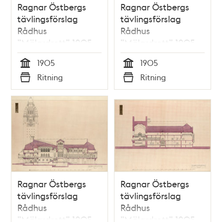
Ragnar Östbergs
Ragnar Östbergs
tävlingsförslag
tävlingsförslag
Rådhus
Rådhus
”Mälardrott” 1905,
”Mälardrott” 1905,
planritning
sektioner och planer
1905
1905
bottenvåning
tornet
Tid
Tid
Ritning
Ritning
Typ
Typ
Ragnar Östbergs
Ragnar Östbergs
tävlingsförslag
tävlingsförslag
Rådhus
Rådhus
”Mälardrott” 1905,
”Mälardrott” 1905,