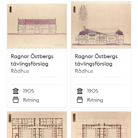
Ragnar Östbergs
Ragnar Östbergs
tävlingsförslag
tävlingsförslag
Rådhus
Rådhus
”Mälardrott” 1905,
”Mälardrott” 1905,
sektionsritning L–M
sektionsritning N–O
1905
1905
Tid
Tid
Ritning
Ritning
Typ
Typ