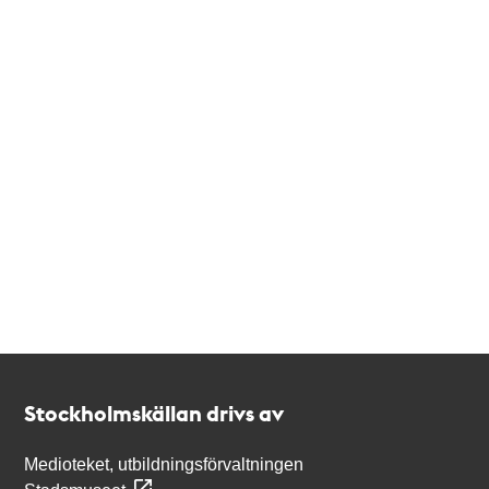
Kontakt
Stockholmskällan
Stockholmskällan drivs av
Medioteket, utbildningsförvaltningen