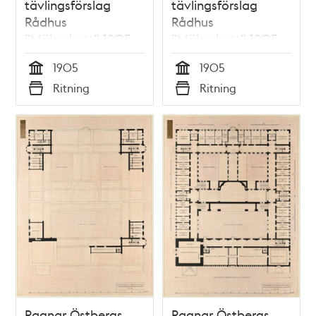
tävlingsförslag
tävlingsförslag
Rådhus
Rådhus
”Mälardrott” 1905,
”Mälardrott” 1905,
perspektiv från
planritning 1 tr.
1905
1905
söder
Tid
Tid
Ritning
Ritning
Typ
Typ
Ragnar Östbergs
Ragnar Östbergs