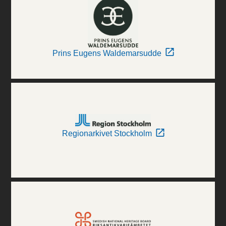
Prins Eugens Waldemarsudde
Regionarkivet Stockholm