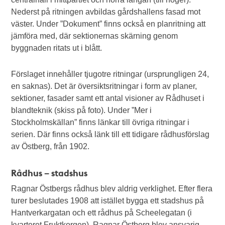
Nederst på ritningen avbildas gårdshallens fasad mot
väster. Under ”Dokument” finns också en planritning att
jämföra med, där sektionernas skärning genom
byggnaden ritats ut i blått.
Förslaget innehåller tjugotre ritningar (ursprungligen 24,
en saknas). Det är översiktsritningar i form av planer,
sektioner, fasader samt ett antal visioner av Rådhuset i
blandteknik (skiss på foto). Under ”Mer i
Stockholmskällan” finns länkar till övriga ritningar i
serien. Där finns också länk till ett tidigare rådhusförslag
av Östberg, från 1902.
Rådhus – stadshus
Ragnar Östbergs rådhus blev aldrig verklighet. Efter flera
turer beslutades 1908 att istället bygga ett stadshus på
Hantverkargatan och ett rådhus på Scheelegatan (i
kvarteret Fruktkorgen). Ragnar Östberg blev ansvarig