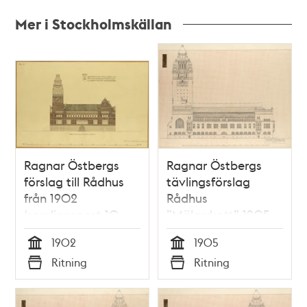
Mer i Stockholmskällan
Relaterade
poster
och
teman
Ragnar Östbergs
Ragnar Östbergs
förslag till Rådhus
tävlingsförslag
från 1902
Rådhus
(samlingspost 10
”Mälardrott” 1905,
ritningar)
fasad mot norr
1902
1905
Tid
Tid
Ritning
Ritning
Typ
Typ