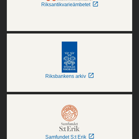
Riksantikvarieämbetet
Riksbankens arkiv
Samfundet S:t Erik