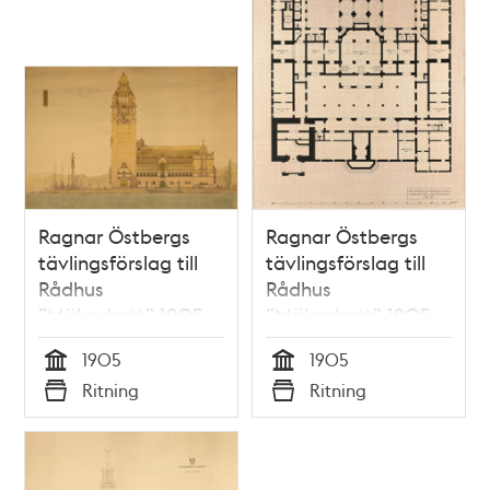
Ragnar Östbergs
Ragnar Östbergs
tävlingsförslag till
tävlingsförslag till
Rådhus
Rådhus
”Mälardrott” 1905
”Mälardrott” 1905,
(samlingspost 23
planritning
1905
1905
ritningar)
källarvåning
Tid
Tid
Ritning
Ritning
Typ
Typ