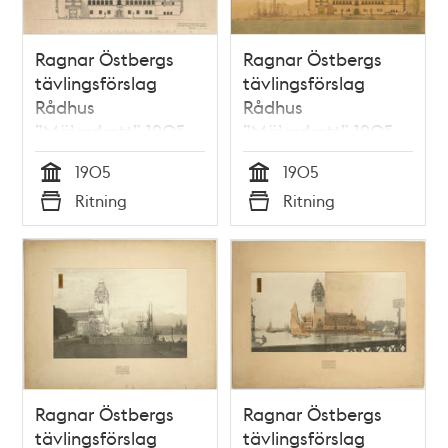
Ragnar Östbergs
Ragnar Östbergs
tävlingsförslag
tävlingsförslag
Rådhus
Rådhus
”Mälardrott” 1905,
”Mälardrott” 1905,
fasad mot öster
huvudfasad 1:100
1905
1905
Tid
Tid
Ritning
Ritning
Typ
Typ
Ragnar Östbergs
Ragnar Östbergs
tävlingsförslag
tävlingsförslag