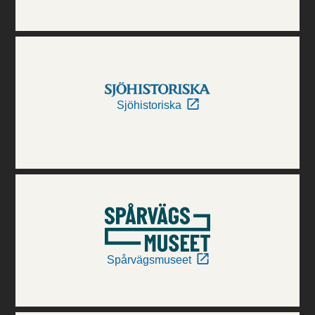
Sjöhistoriska
Spårvägsmuseet