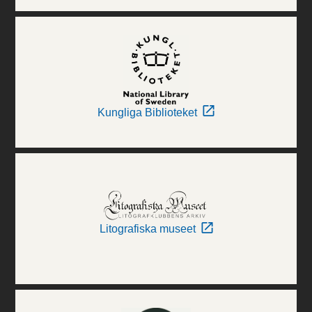
Kungliga Biblioteket
Litografiska museet