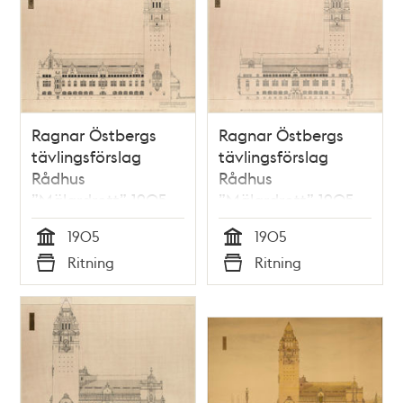
Ragnar Östbergs
Ragnar Östbergs
tävlingsförslag
tävlingsförslag
Rådhus
Rådhus
”Mälardrott” 1905,
”Mälardrott” 1905,
fasad mot söder
fasad mot väster
1905
1905
Tid
Tid
Ritning
Ritning
Typ
Typ