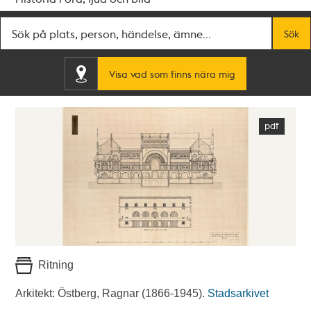
Fritextsök
Sök
Visa vad som finns nära mig
Ritning
Arkitekt: Östberg, Ragnar (1866-1945).
Stadsarkivet