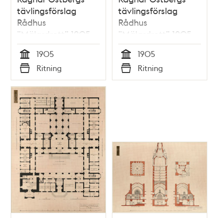
tävlingsförslag
tävlingsförslag
Rådhus
Rådhus
”Mälardrott” 1905,
”Mälardrott” 1905,
planritning 1 ½ tr.
planritning 2 tr.
1905
1905
Tid
Tid
Ritning
Ritning
Typ
Typ