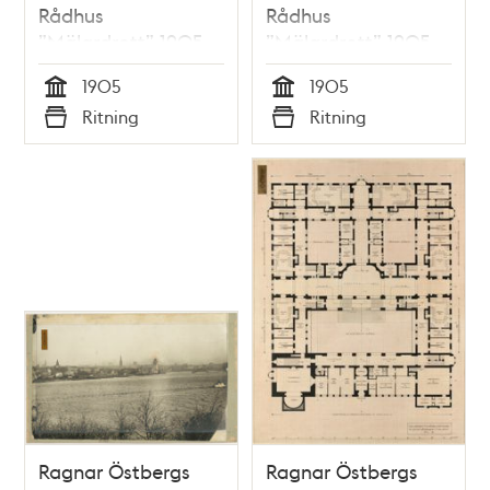
Rådhus
Rådhus
”Mälardrott” 1905,
”Mälardrott” 1905,
perspektiv från Norr
perspektiv från
1905
1905
Mälarstrand
järnvägsbron
Tid
Tid
Ritning
Ritning
Typ
Typ
Ragnar Östbergs
Ragnar Östbergs