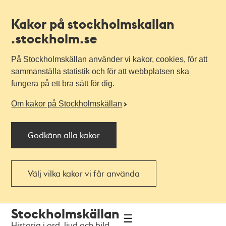
Kakor på stockholmskallan
.stockholm.se
På Stockholmskällan använder vi kakor, cookies, för att
sammanställa statistik och för att webbplatsen ska
fungera på ett bra sätt för dig.
Om kakor på Stockholmskällan
Godkänn alla kakor
Välj vilka kakor vi får använda
Till
Till
Stockholmskällan
navigationen
huvudinnehållet
Historia i ord, ljud och bild