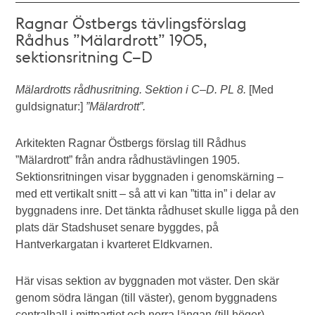
Ragnar Östbergs tävlingsförslag
Rådhus ”Mälardrott” 1905,
sektionsritning C–D
Mälardrotts rådhusritning. Sektion i C–D. PL 8.
[Med
guldsignatur:]
”Mälardrott”.
Arkitekten Ragnar Östbergs förslag till Rådhus
”Mälardrott” från andra rådhustävlingen 1905.
Sektionsritningen visar byggnaden i genomskärning –
med ett vertikalt snitt – så att vi kan ”titta in” i delar av
byggnadens inre. Det tänkta rådhuset skulle ligga på den
plats där Stadshuset senare byggdes, på
Hantverkargatan i kvarteret Eldkvarnen.
Här visas sektion av byggnaden mot väster. Den skär
genom södra längan (till väster), genom byggnadens
centralhall i mittpartiet och norra längan (till höger).