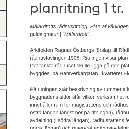
planritning 1 tr.
Mälardrotts rådhusritning. Plan af våningen 
guldsignatur:]
”Mälardrott”.
Arkitekten Ragnar Östbergs förslag till Råd
rådhustävlingen 1905. Ritningen visar plan
Det tänkta rådhuset skulle ligga på den pl
byggdes, på Hantverkargatan i kvarteret E
På ritningen står beskrivning av rummens 
byggnadens sidor står vilken verksamhet r
innehåller rum för magistratens och rådhusr
östra längan längst ner på ritningen), rådhu
avdelning (i södra längan), rådhusrättens f
norra längan) och reservrättegångsavdelning