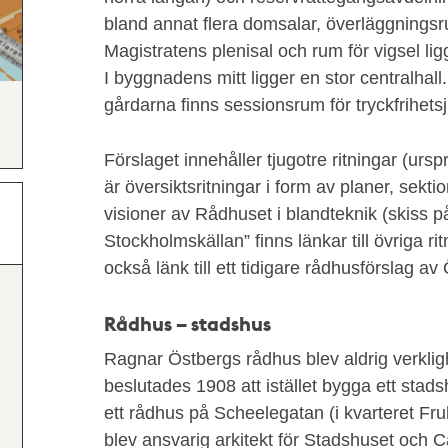
bland annat flera domsalar, överläggningsr
Magistratens plenisal och rum för vigsel ligg
I byggnadens mitt ligger en stor centralhal
gårdarna finns sessionsrum för tryckfrihets
Förslaget innehåller tjugotre ritningar (urs
är översiktsritningar i form av planer, sekti
visioner av Rådhuset i blandteknik (skiss på
Stockholmskällan” finns länkar till övriga rit
också länk till ett tidigare rådhusförslag av
Rådhus – stadshus
Ragnar Östbergs rådhus blev aldrig verklighe
beslutades 1908 att istället bygga ett sta
ett rådhus på Scheelegatan (i kvarteret Fr
blev ansvarig arkitekt för Stadshuset och 