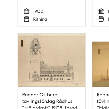
1902
Tid
Tid
Ritning
Typ
Typ
Ragnar Östbergs
Ragn
tävlingsförslag Rådhus
tävli
”Mälardrott” 1905, fasad
”Mäla