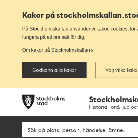
Kakor på stockholmskallan
.st
På Stockholmskällan använder vi kakor, cookies, för a
fungera på ett bra sätt för dig.
Om kakor på Stockholmskällan
Godkänn alla kakor
Välj vilka kak
Till
Till
Stockholmsk
navigationen
huvudinnehållet
Historia i ord, ljud oc
Fritextsök