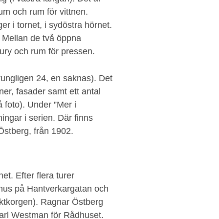
um och rum för vittnen.
er i tornet, i sydöstra hörnet.
l. Mellan de två öppna
jury och rum för pressen.
prungligen 24, en saknas). Det
oner, fasader samt ett antal
 foto). Under ”Mer i
ningar i serien. Där finns
 Östberg, från 1902.
t. Efter flera turer
dshus på Hantverkargatan och
uktkorgen). Ragnar Östberg
Carl Westman för Rådhuset.