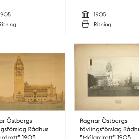
1905
1905
Tid
Ritning
Ritning
Typ
ar Östbergs
Ragnar Östbergs
ngsförslag Rådhus
tävlingsförslag Rådh
rdrott” 1905,
”Mälardrott” 1905,