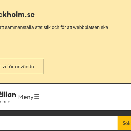
ockholm.se
tt sammanställa statistik och för att webbplatsen ska
or vi får använda
ällan
Meny
h bild
Sök