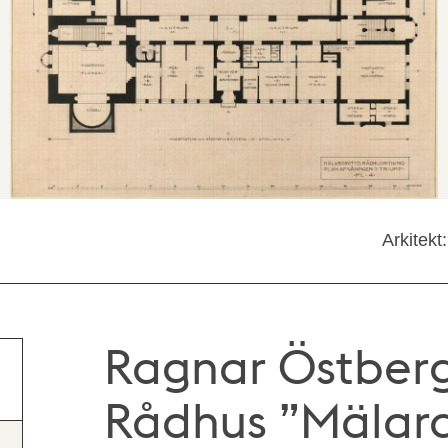
Arkitek
Ragnar Östberg
Rådhus ”Mälard