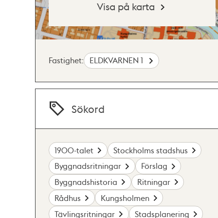
Visa på karta
Fastighet:
ELDKVARNEN 1
Sökord
1900-talet
Stockholms stadshus
Byggnadsritningar
Förslag
Byggnadshistoria
Ritningar
Rådhus
Kungsholmen
Tävlingsritningar
Stadsplanering