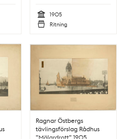
1905
Tid
Ritning
Typ
Ragnar Östbergs
us
tävlingsförslag Rådhus
”Mälardrott” 1905,