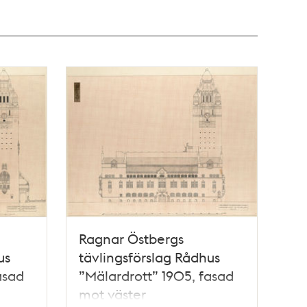
Ragnar Östbergs
us
tävlingsförslag Rådhus
asad
”Mälardrott” 1905, fasad
mot väster