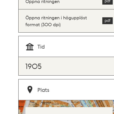
Öppna ritningen
Öppna ritningen i högupplöst
format (300 dpi)
Tid
1905
Plats