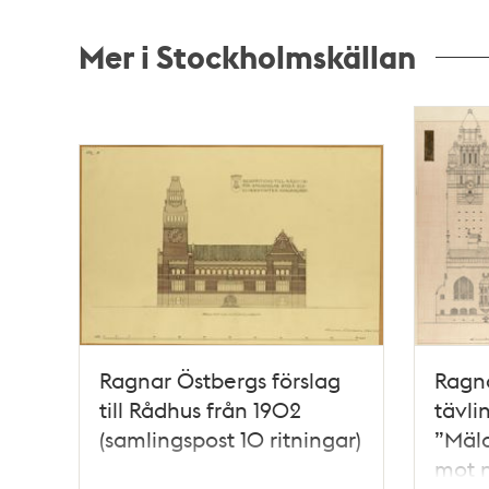
Mer i Stockholmskällan
Relaterade
poster
och
teman
Ragnar Östbergs förslag
Ragn
till Rådhus från 1902
tävli
(samlingspost 10 ritningar)
”Mäla
mot n