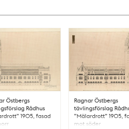
ar Östbergs
Ragnar Östbergs
ngsförslag Rådhus
tävlingsförslag Rådh
rdrott” 1905, fasad
”Mälardrott” 1905, f
orr
mot söder