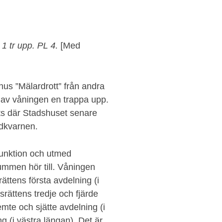
1 tr upp. PL 4.
[Med
hus ”Mälardrott” från andra
 av våningen en trappa upp.
ats där Stadshuset senare
ldkvarnen.
funktion och utmed
ummen hör till. Våningen
ättens första avdelning (i
srättens tredje och fjärde
emte och sjätte avdelning (i
 (i västra längan). Det är