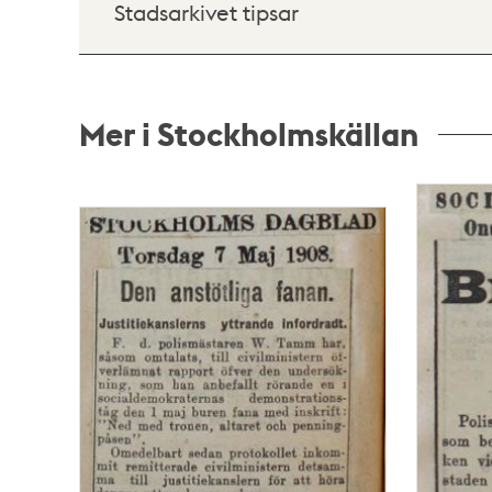
Stadsarkivet tipsar
Mer i Stockholmskällan
Relaterade
poster
och
teman