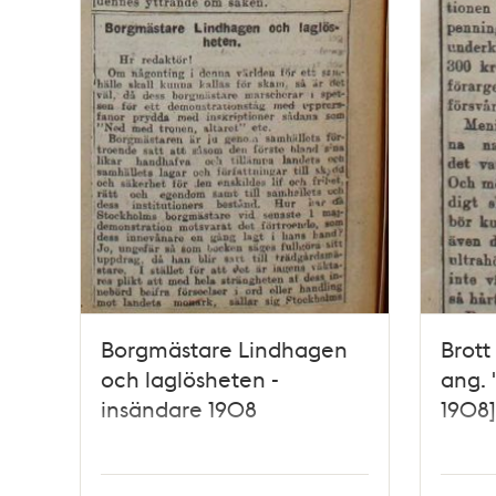
Borgmästare Lindhagen
Brott
och laglösheten -
ang. 
insändare 1908
1908]