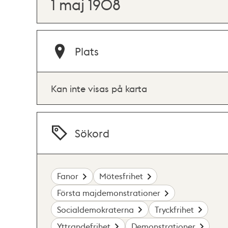
1 maj 1908
Plats
Kan inte visas på karta
Sökord
Fanor
Mötesfrihet
Första majdemonstrationer
Socialdemokraterna
Tryckfrihet
Yttrandefrihet
Demonstrationer