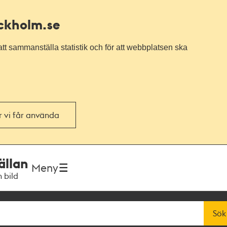
ockholm.se
tt sammanställa statistik och för att webbplatsen ska
or vi får använda
ällan
Meny
h bild
Sök