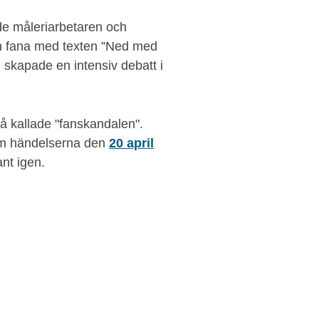
e måleriarbetaren och
en fana med texten ”Ned med
 skapade en intensiv debatt i
å kallade "fanskandalen".
om händelserna den
20 april
nt igen.