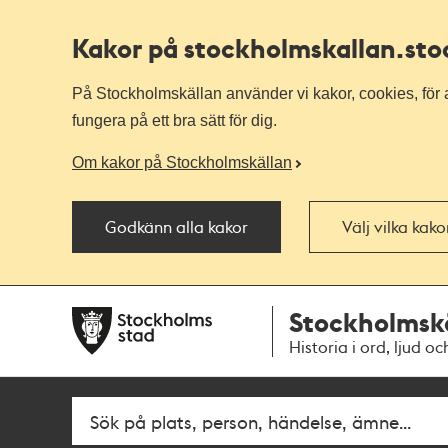
Kakor på stockholmskallan
.st
På Stockholmskällan använder vi kakor, cookies, för a
fungera på ett bra sätt för dig.
Om kakor på Stockholmskällan
Godkänn alla kakor
Välj vilka kak
Till
Till
Stockholmsk
navigationen
huvudinnehållet
Historia i ord, ljud oc
Fritextsök