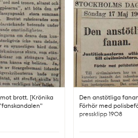
 mot brott. [Krönika
Den anstötliga fanan
"fanskandalen"
Förhör med polisbefä
pressklipp 1908