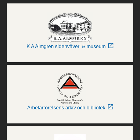
K A Almgren sidenväveri & museum
Arbetarrörelsens arkiv och bibliotek