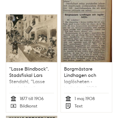
"Lasse Blindbock".
Borgmästare
Stadsfiskal Lars
Lindhagen och
Stendahl, "Lasse
laglösheten -
med påken"
insändare 1908
1877 till 1906
1 maj 1908
Tid
Tid
Bildkonst
Text
Typ
Typ