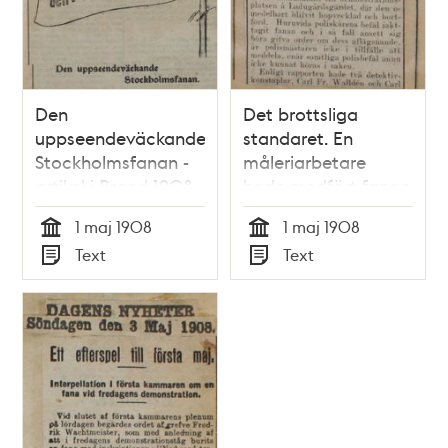
Den
Det brottsliga
uppseendeväckande
standaret. En
Stockholmsfanan -
måleriarbetare
artikel i Brand 1908
hade medfört fanan
- pressklipp 1908
1 maj 1908
1 maj 1908
Tid
Tid
Text
Text
Typ
Typ