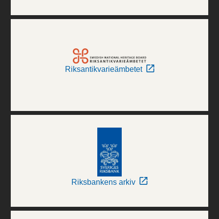
Riksantikvarieämbetet
Riksbankens arkiv