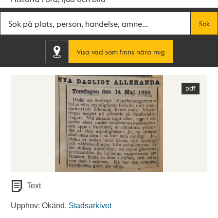
Fritextsök
Sök
Visa vad som finns nära mig
Text
Upphov: Okänd.
Stadsarkivet