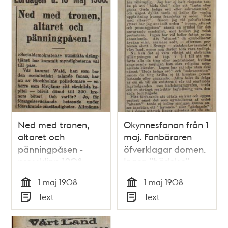
Ned med tronen,
Okynnesfanan från 1
altaret och
maj. Fanbäraren
pänningpåsen -
öfverklagar domen.
pressklipp 1908
Ingen "hädelse" -
pressklipp 1908
1 maj 1908
1 maj 1908
Tid
Tid
Text
Text
Typ
Typ