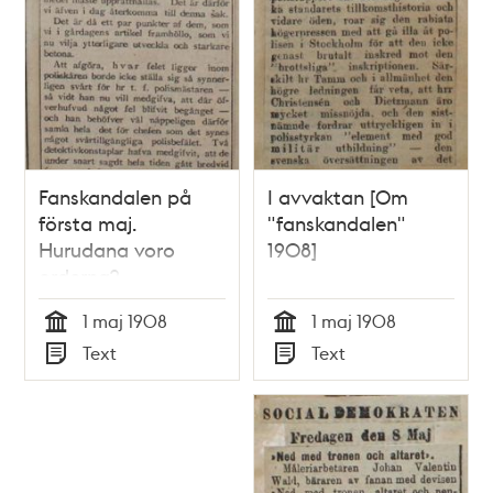
Fanskandalen på
I avvaktan [Om
första maj.
"fanskandalen"
Hurudana voro
1908]
orderna? -
pressklipp 1908
1 maj 1908
1 maj 1908
Tid
Tid
Text
Text
Typ
Typ