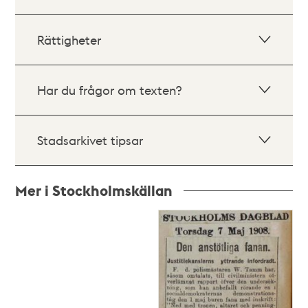
Rättigheter
Har du frågor om texten?
Stadsarkivet tipsar
Mer i Stockholmskällan
Relaterade
poster
och
teman