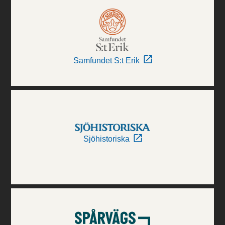
Samfundet S:t Erik
Sjöhistoriska