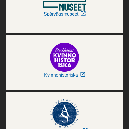
Spårvägsmuseet
Kvinnohistoriska