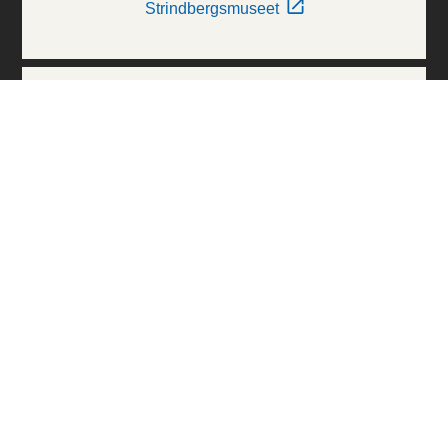
Strindbergsmuseet
Thielska Galleriet
Världskulturmuseerna