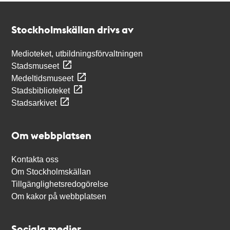
Kontakt
Stockholmskällan
Stockholmskällan drivs av
Medioteket, utbildningsförvaltningen
Stadsmuseet
Medeltidsmuseet
Stadsbiblioteket
Stadsarkivet
Om webbplatsen
Kontakta oss
Om Stockholmskällan
Tillgänglighetsredogörelse
Om kakor på webbplatsen
Sociala medier