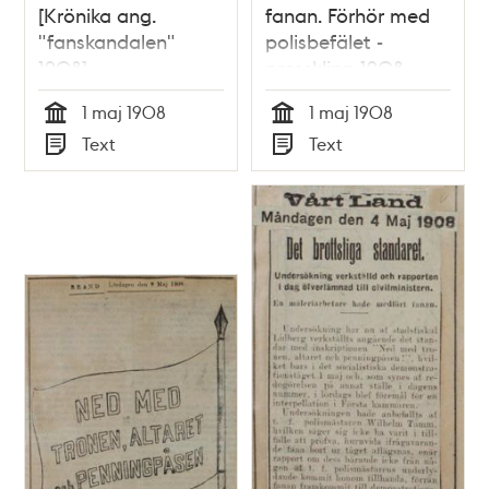
[Krönika ang.
fanan. Förhör med
"fanskandalen"
polisbefälet -
1908]
pressklipp 1908
1 maj 1908
1 maj 1908
Tid
Tid
Text
Text
Typ
Typ