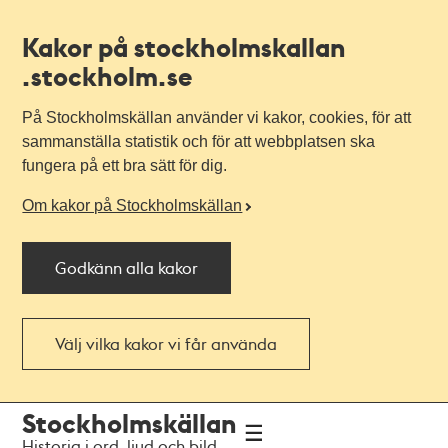
Kakor på stockholmskallan
.stockholm.se
På Stockholmskällan använder vi kakor, cookies, för att
sammanställa statistik och för att webbplatsen ska
fungera på ett bra sätt för dig.
Om kakor på Stockholmskällan
Godkänn alla kakor
Välj vilka kakor vi får använda
Till
Till
Stockholmskällan
navigationen
huvudinnehållet
Historia i ord, ljud och bild