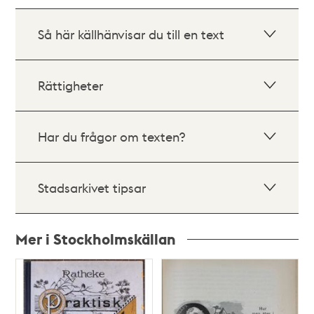
Så här källhänvisar du till en text
Rättigheter
Har du frågor om texten?
Stadsarkivet tipsar
Mer i Stockholmskällan
Relaterade
poster
och