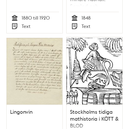
Samlad och
utgifwen af Karin B -
1880 till 1920
1848
kokerska
Tid
Tid
Text
Text
Typ
Typ
Lingonvin
Stockholms tidiga
mathistoria i KÖTT &
BLOD