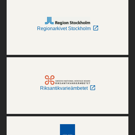
Regionarkivet Stockholm
Riksantikvarieämbetet