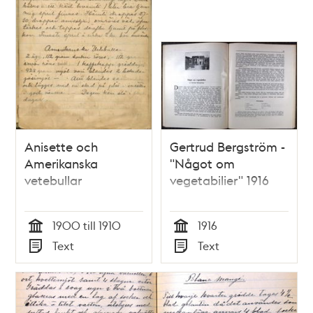
Anisette och
Gertrud Bergström -
Amerikanska
"Något om
vetebullar
vegetabilier" 1916
1900 till 1910
1916
Tid
Tid
Text
Text
Typ
Typ