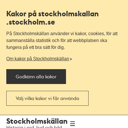
Kakor på stockholmskallan
.stockholm.se
På Stockholmskällan använder vi kakor, cookies, för att
sammanställa statistik och för att webbplatsen ska
fungera på ett bra sätt för dig.
Om kakor på Stockholmskällan
Godkänn alla kakor
Välj vilka kakor vi får använda
Till
Till
Stockholmskällan
navigationen
huvudinnehållet
Historia i ord, ljud och bild