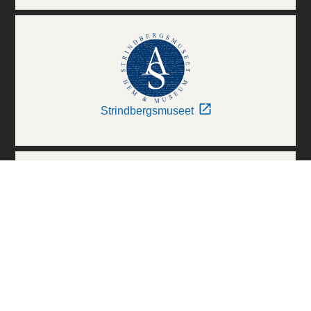
Strindbergsmuseet
Thielska Galleriet