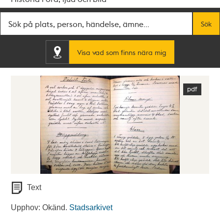
Fritextsök
Sök
Visa vad som finns nära mig
Text
Upphov: Okänd.
Stadsarkivet