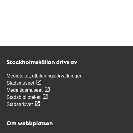
Kontakt
Stockholmskällan
Stockholmskällan drivs av
Medioteket, utbildningsförvaltningen
Stadsmuseet
Medeltidsmuseet
Stadsbiblioteket
Stadsarkivet
Om webbplatsen