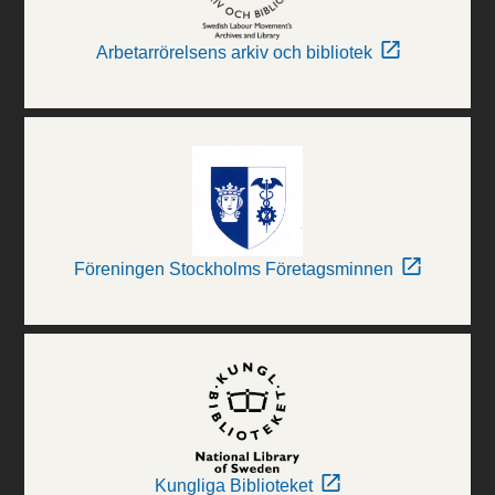
Arbetarrörelsens arkiv och bibliotek
Föreningen Stockholms Företagsminnen
Kungliga Biblioteket