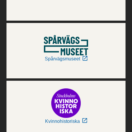
Spårvägsmuseet
Kvinnohistoriska