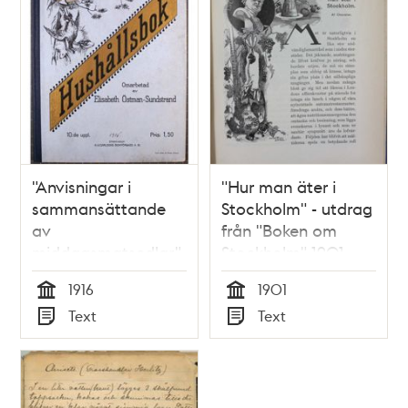
teman
"Anvisningar i
"Hur man äter i
sammansättande
Stockholm" - utdrag
av
från "Boken om
middagsmatsedlar"
Stockholm" 1901
1916
1916
1901
Tid
Tid
Text
Text
Typ
Typ