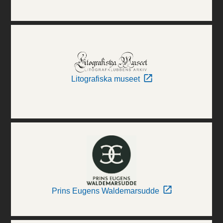
Litografiska museet
Prins Eugens Waldemarsudde