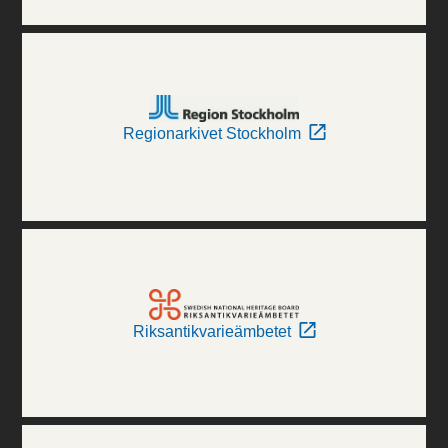
Regionarkivet Stockholm
Riksantikvarieämbetet