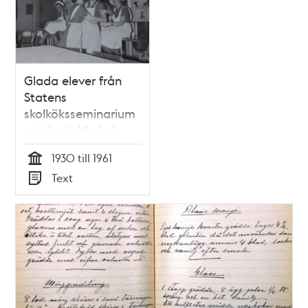
Glada elever från
Statens
skolköksseminarium
och hushållsskola
1930 till 1961
Tid
Text
Typ