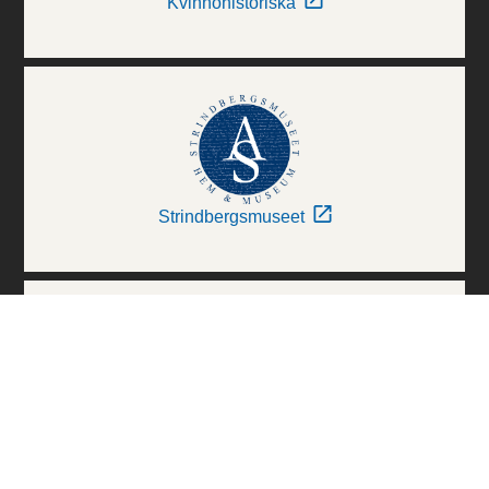
Kvinnohistoriska
Strindbergsmuseet
Thielska Galleriet