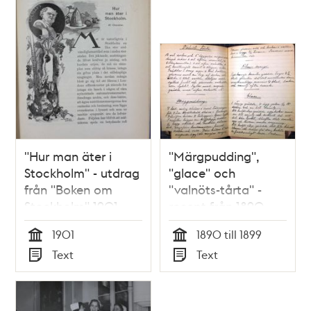
teman
"Hur man äter i
"Märgpudding",
Stockholm" - utdrag
"glace" och
från "Boken om
"valnöts-tårta" -
Stockholm" 1901
recept från 1890-
talets Stockholm
1901
1890 till 1899
Tid
Tid
Text
Text
Typ
Typ