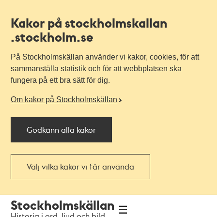
Kakor på stockholmskallan
.stockholm.se
På Stockholmskällan använder vi kakor, cookies, för att
sammanställa statistik och för att webbplatsen ska
fungera på ett bra sätt för dig.
Om kakor på Stockholmskällan
Godkänn alla kakor
Välj vilka kakor vi får använda
Till
Till
Stockholmskällan
navigationen
huvudinnehållet
Historia i ord, ljud och bild