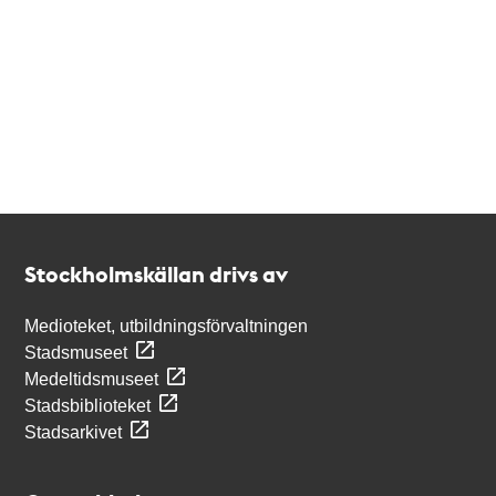
Kontakt
Stockholmskällan
Stockholmskällan drivs av
Medioteket, utbildningsförvaltningen
Stadsmuseet
Medeltidsmuseet
Stadsbiblioteket
Stadsarkivet