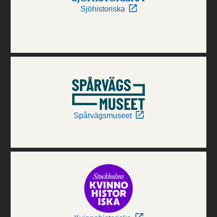
Sjöhistoriska
Spårvägsmuseet