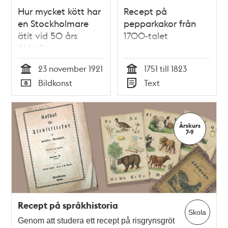
Hur mycket kött har
Recept på
en Stockholmare
pepparkakor från
ätit vid 50 års
1700-talet
ålder?
[Tidningsillustration
23 november 1921
1751 till 1823
1921]
Tid
Tid
Bildkonst
Text
Typ
Typ
Årskurs
7-9
Recept på språkhistoria
Skola
Genom att studera ett recept på risgrynsgröt