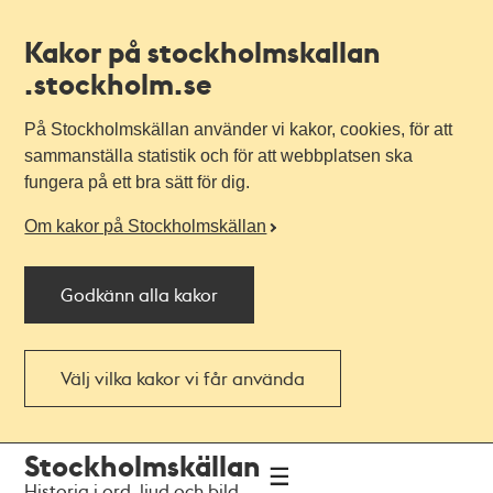
Kakor på stockholmskallan
.stockholm.se
På Stockholmskällan använder vi kakor, cookies, för att
sammanställa statistik och för att webbplatsen ska
fungera på ett bra sätt för dig.
Om kakor på Stockholmskällan
Godkänn alla kakor
Välj vilka kakor vi får använda
Till
Till
Stockholmskällan
navigationen
huvudinnehållet
Historia i ord, ljud och bild