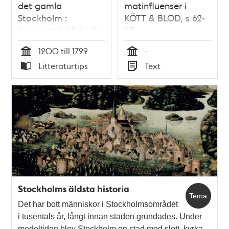
det gamla
matinfluenser i
Stockholm :
KÖTT & BLOD, s 62-
benmaterial från tio
65
års undersökningar
1200 till 1799
-
/ Johanna Karlsson
Tid
Tid
Litteraturtips
Text
Typ
Typ
Stockholms äldsta historia
Tema
Det har bott människor i Stockholmsområdet
i tusentals år, långt innan staden grundades. Under
medeltiden blev Stockholm en stad med slott, kyrka,