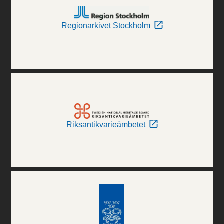
Regionarkivet Stockholm
Riksantikvarieämbetet