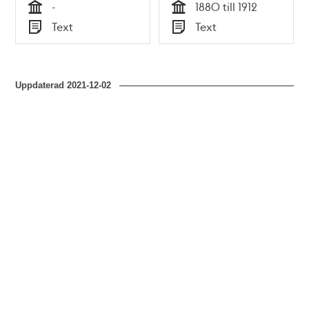
-
1880 till 1912
KÖTT & BLOD, s. 20-
Tid
Tid
Text
Text
35
Typ
Typ
Uppdaterad
2021-12-02