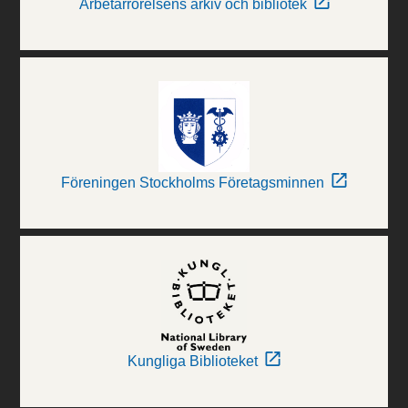
Arbetarrörelsens arkiv och bibliotek
Föreningen Stockholms Företagsminnen
Kungliga Biblioteket