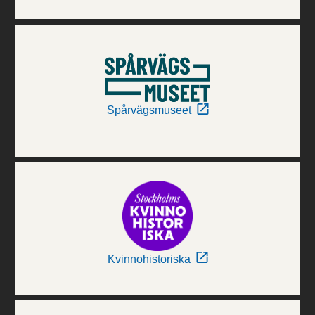
Spårvägsmuseet
Kvinnohistoriska