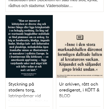
rådhus och stadsmur. Vädersolstav…
Styckning på
Ur arkiven, rått och
stadens torg,
oredigerat, i KÖTT &
latrinpråmar vid
BLOD
kajerna och råttjakt
på bakgårdarna. I