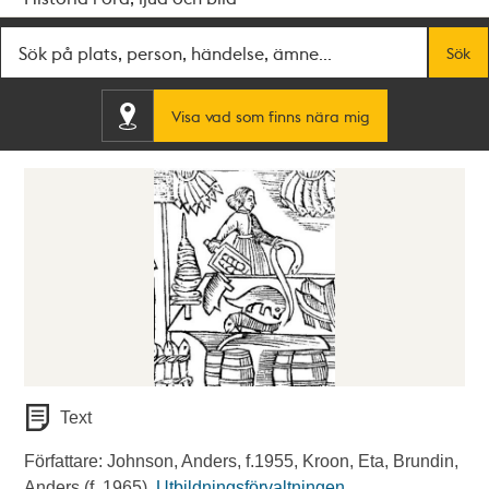
Fritextsök
Sök
Visa vad som finns nära mig
Text
Författare: Johnson, Anders, f.1955, Kroon, Eta, Brundin,
Anders (f. 1965).
Utbildningsförvaltningen