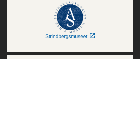
Strindbergsmuseet
Thielska Galleriet