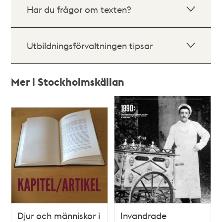
Har du frågor om texten?
Utbildningsförvaltningen tipsar
Mer i Stockholmskällan
Relaterade
poster
och
teman
Djur och människor i
Invandrade