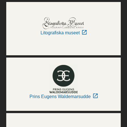
Litografiska museet
Prins Eugens Waldemarsudde