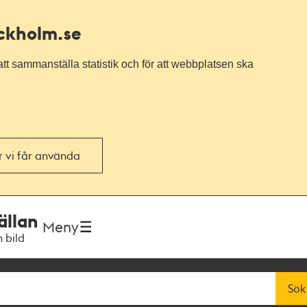
ockholm.se
tt sammanställa statistik och för att webbplatsen ska
or vi får använda
ällan
Meny
h bild
Sök