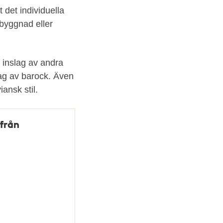
 det individuella
byggnad eller
 inslag av andra
lag av barock. Även
ansk stil.
från