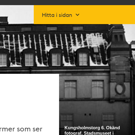
Hitta i sidan
ormer som ser