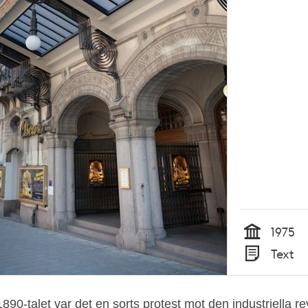
1975
Tid
Text
Typ
890-talet var det en sorts protest mot den industriella r