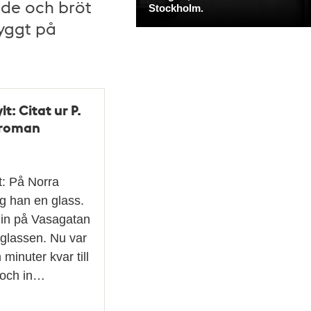
nde och bröt
byggt på
lt: Citat ur P.
s roman
t: På Norra
g han en glass.
 in på Vasagatan
glassen. Nu var
minuter kvar till
 och in…