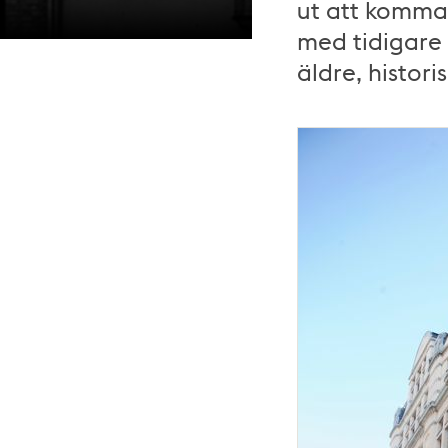
ut att komma 
med tidigare 
äldre, histori
Kungsholmstorg
6.
Okänd
fotograf,
Stadsmuseet
i
Stockholm.