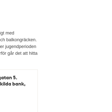
ligt med
 och balkongräcken.
der jugendperioden
ör går det att hitta
atan 5.
kilda bank,