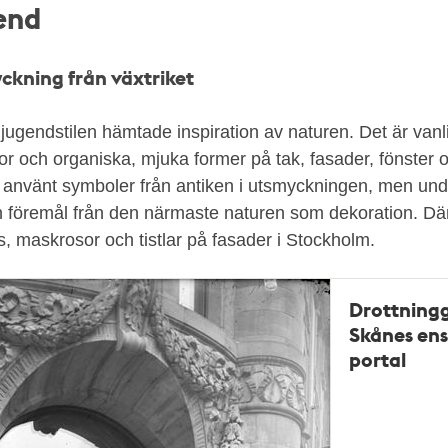
end
ckning från växtriket
 jugendstilen hämtade inspiration av naturen. Det är van
or och organiska, mjuka former på tak, fasader, fönster
 använt symboler från antiken i utsmyckningen, men un
n föremål från den närmaste naturen som dekoration. Därf
ris, maskrosor och tistlar på fasader i Stockholm.
Drottningg
Skånes ens
portal