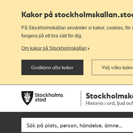
Kakor på stockholmskallan
.st
På Stockholmskällan använder vi kakor, cookies, för a
fungera på ett bra sätt för dig.
Om kakor på Stockholmskällan
Godkänn alla kakor
Välj vilka kak
Till
Till
Stockholmsk
navigationen
huvudinnehållet
Historia i ord, ljud oc
Fritextsök