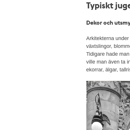
Typiskt jug
Dekor och utsmy
Arkitekterna under
växtslingor, blomm
Tidigare hade man
ville man även ta i
ekorrar, älgar, tall