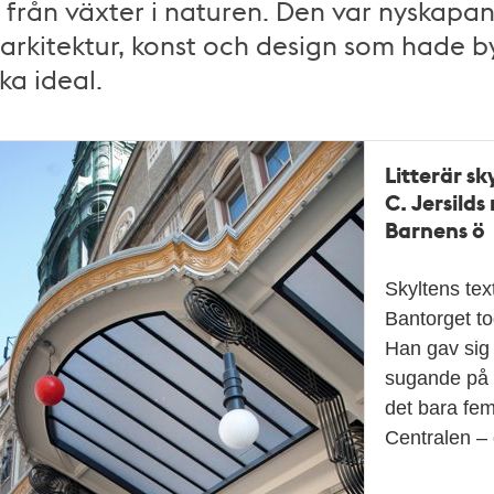
från växter i naturen. Den var nyskapa
arkitektur, konst och design som hade 
ska ideal.
Litterär sky
C. Jersild
Barnens ö
Skyltens tex
Bantorget to
Han gav sig
sugande på 
det bara fem 
Centralen –