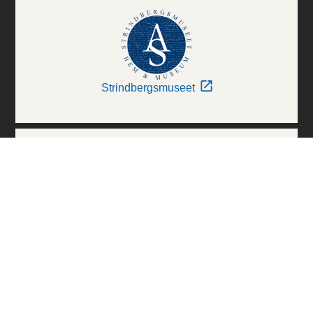
Strindbergsmuseet
Thielska Galleriet