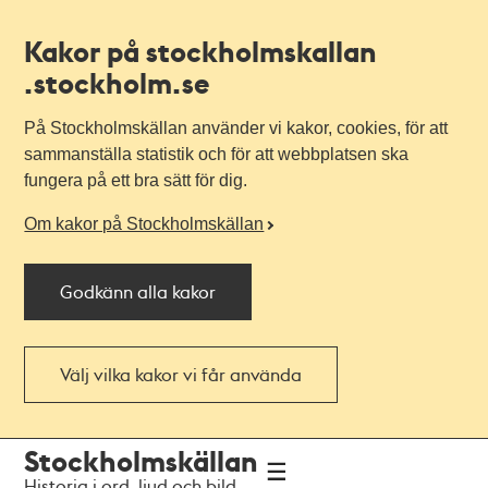
Kakor på stockholmskallan
.stockholm.se
På Stockholmskällan använder vi kakor, cookies, för att
sammanställa statistik och för att webbplatsen ska
fungera på ett bra sätt för dig.
Om kakor på Stockholmskällan
Godkänn alla kakor
Välj vilka kakor vi får använda
Till
Till
Stockholmskällan
navigationen
huvudinnehållet
Historia i ord, ljud och bild