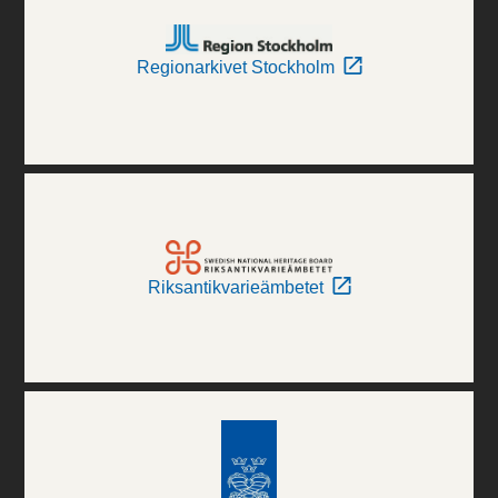
Regionarkivet Stockholm
Riksantikvarieämbetet