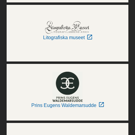
Litografiska museet
Prins Eugens Waldemarsudde