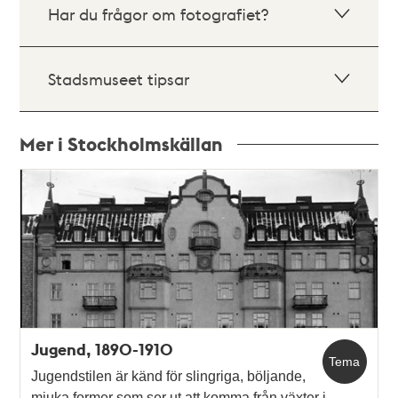
Har du frågor om fotografiet?
Stadsmuseet tipsar
Mer i Stockholmskällan
Relaterade
poster
och
teman
Jugend, 1890-1910
Tema
Jugendstilen är känd för slingriga, böljande,
mjuka former som ser ut att komma från växter i