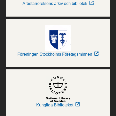
Arbetarrörelsens arkiv och bibliotek
Föreningen Stockholms Företagsminnen
Kungliga Biblioteket