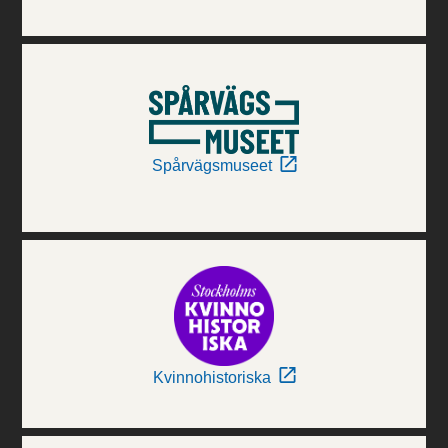
Spårvägsmuseet
Kvinnohistoriska