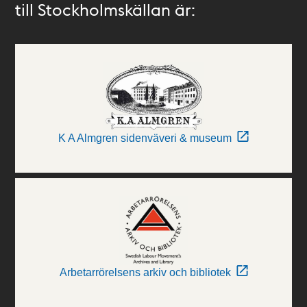
till Stockholmskällan är:
K A Almgren sidenväveri & museum
Arbetarrörelsens arkiv och bibliotek