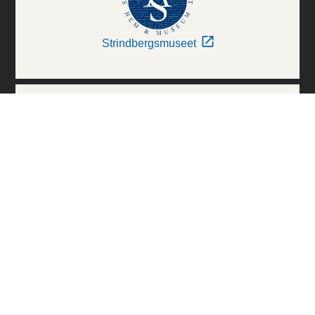
Strindbergsmuseet
Thielska Galleriet
Världskulturmuseerna