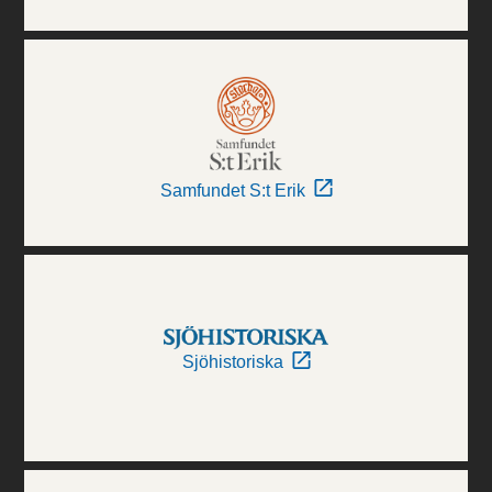
Samfundet S:t Erik
Sjöhistoriska