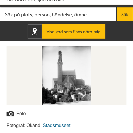
Fritextsök
Sök
Visa vad som finns nära mig
Foto
Fotograf: Okänd.
Stadsmuseet