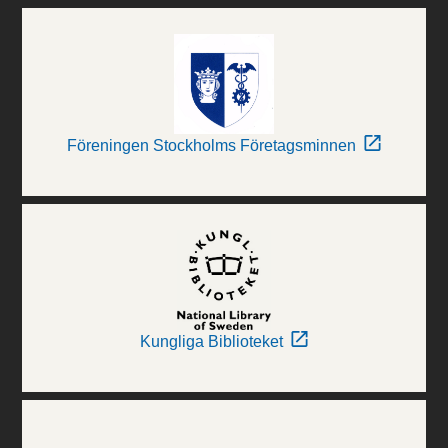
Föreningen Stockholms Företagsminnen
Kungliga Biblioteket