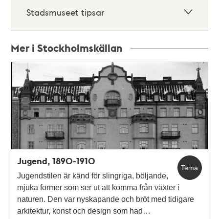
Stadsmuseet tipsar
Mer i Stockholmskällan
Relaterade
poster
och
teman
Jugend, 1890-1910
Tema
Jugendstilen är känd för slingriga, böljande,
mjuka former som ser ut att komma från växter i
naturen. Den var nyskapande och bröt med tidigare
arkitektur, konst och design som had…