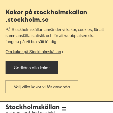
Kakor på stockholmskallan
.stockholm.se
På Stockholmskällan använder vi kakor, cookies, för att
sammanställa statistik och för att webbplatsen ska
fungera på ett bra sätt för dig.
Om kakor på Stockholmskällan
Godkänn alla kakor
Välj vilka kakor vi får använda
Till
Till
Stockholmskällan
navigationen
huvudinnehållet
Historia i ord, ljud och bild