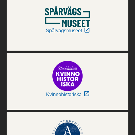
Spårvägsmuseet
Kvinnohistoriska