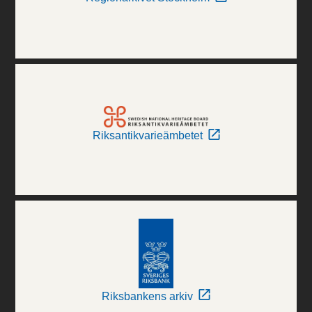
Riksantikvarieämbetet
Riksbankens arkiv