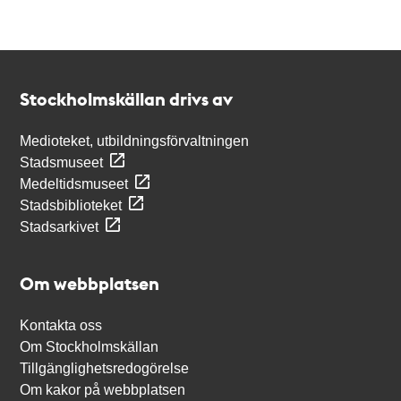
Kontakt
Stockholmskällan
Stockholmskällan drivs av
Medioteket, utbildningsförvaltningen
Stadsmuseet
Medeltidsmuseet
Stadsbiblioteket
Stadsarkivet
Om webbplatsen
Kontakta oss
Om Stockholmskällan
Tillgänglighetsredogörelse
Om kakor på webbplatsen