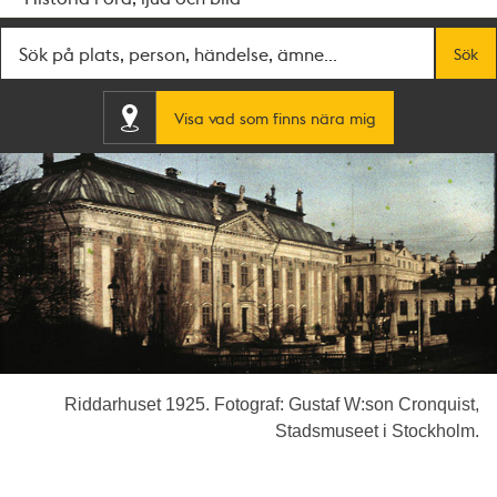
Fritextsök
Sök
Visa vad som finns nära mig
Riddarhuset 1925. Fotograf: Gustaf W:son Cronquist,
Stadsmuseet i Stockholm.