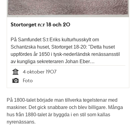
Stortorget n:r 18 och 20
På Samfundet S:t Eriks kulturhusskylt om
Schantzska huset, Stortorget 18-20: "Detta huset
uppfördes år 1650 i tysk-nederländsk renässansstil
av kungliga sekreteraren Johan Eber…
4 oktober 1907
Tid
Foto
Typ
På 1800-talet började man tillverka tegelstenar med
maskiner. Det gick snabbare och blev billigare. Många
hus från 1880-talet är byggda i en stil som kallas
nyrenässans.