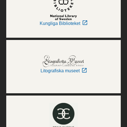
Kungliga Biblioteket
Litografiska museet