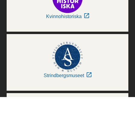
Kvinnohistoriska
Strindbergsmuseet
Thielska Galleriet