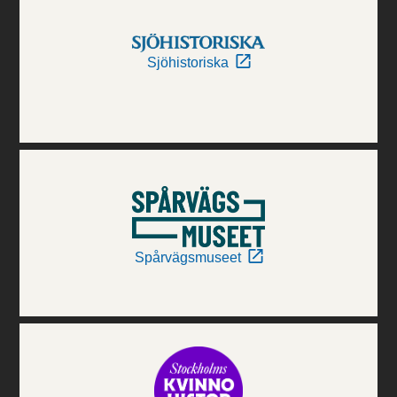
Sjöhistoriska
Spårvägsmuseet