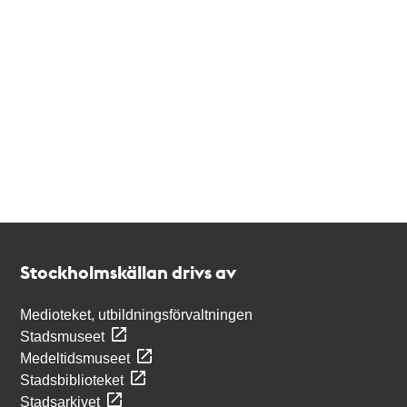
Kontakt
Stockholmskällan
Stockholmskällan drivs av
Medioteket, utbildningsförvaltningen
Stadsmuseet
Medeltidsmuseet
Stadsbiblioteket
Stadsarkivet