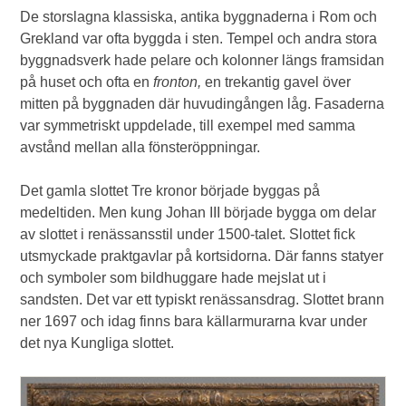
De storslagna klassiska, antika byggnaderna i Rom och
Grekland var ofta byggda i sten. Tempel och andra stora
byggnadsverk hade pelare och kolonner längs framsidan
på huset och ofta en
fronton,
en trekantig gavel över
mitten på byggnaden där huvudingången låg. Fasaderna
var symmetriskt uppdelade, till exempel med samma
avstånd mellan alla fönsteröppningar.
Det gamla slottet Tre kronor började byggas på
medeltiden. Men kung Johan III började bygga om delar
av slottet i renässansstil under 1500-talet. Slottet fick
utsmyckade praktgavlar på kortsidorna. Där fanns statyer
och symboler som bildhuggare hade mejslat ut i
sandsten. Det var ett typiskt renässansdrag. Slottet brann
ner 1697 och idag finns bara källarmurarna kvar under
det nya Kungliga slottet.