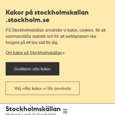
Kakor på stockholmskallan
.stockholm.se
På Stockholmskällan använder vi kakor, cookies, för att
sammanställa statistik och för att webbplatsen ska
fungera på ett bra sätt för dig.
Om kakor på Stockholmskällan
Godkänn alla kakor
Välj vilka kakor vi får använda
Till
Till
Stockholmskällan
navigationen
huvudinnehållet
Historia i ord, ljud och bild