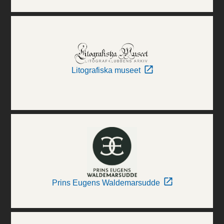
Litografiska museet
Prins Eugens Waldemarsudde