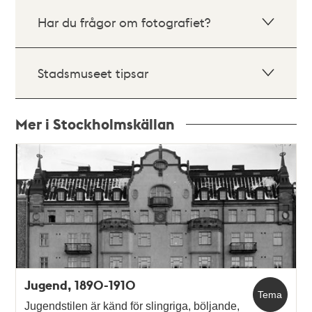
Har du frågor om fotografiet?
Stadsmuseet tipsar
Mer i Stockholmskällan
Relaterade
poster
och
teman
Jugend, 1890-1910
Tema
Jugendstilen är känd för slingriga, böljande,