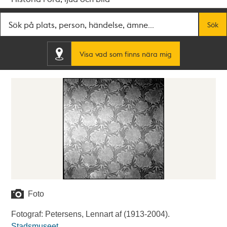
Fritextsök
Sök
Visa vad som finns nära mig
Foto
Fotograf: Petersens, Lennart af (1913-2004).
Stadsmuseet