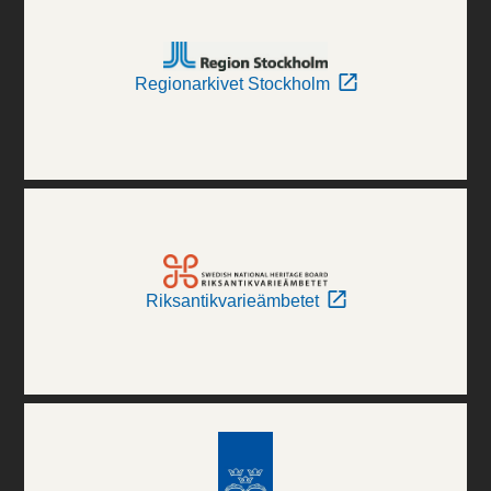
Regionarkivet Stockholm
Riksantikvarieämbetet