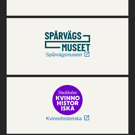
Spårvägsmuseet
Kvinnohistoriska