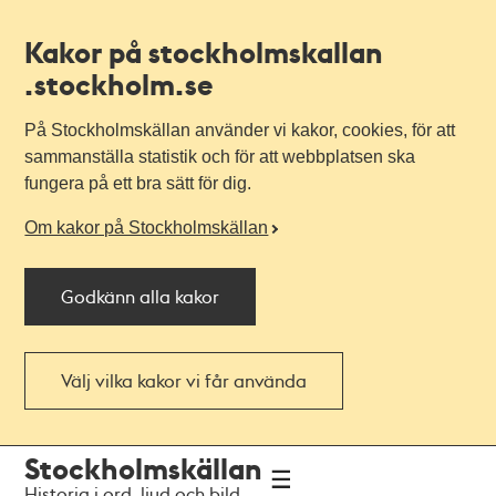
Kakor på stockholmskallan
.stockholm.se
På Stockholmskällan använder vi kakor, cookies, för att
sammanställa statistik och för att webbplatsen ska
fungera på ett bra sätt för dig.
Om kakor på Stockholmskällan
Godkänn alla kakor
Välj vilka kakor vi får använda
Till
Till
Stockholmskällan
navigationen
huvudinnehållet
Historia i ord, ljud och bild