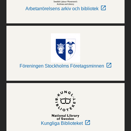
Arbetarrörelsens arkiv och bibliotek
Föreningen Stockholms Företagsminnen
Kungliga Biblioteket