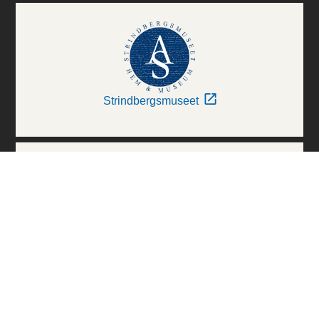
Strindbergsmuseet
Thielska Galleriet