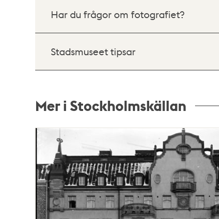
Har du frågor om fotografiet?
Stadsmuseet tipsar
Mer i Stockholmskällan
Relaterade
poster
och
teman