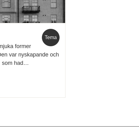
Tema
 mjuka former
 Den var nyskapande och
ign som had…