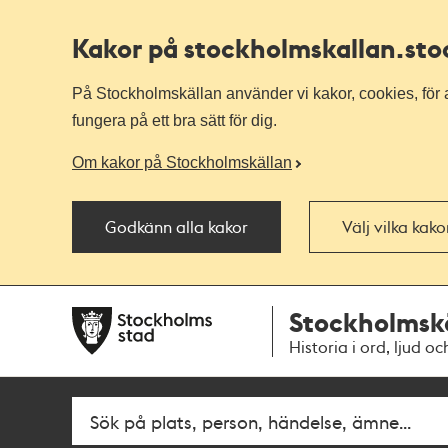
Kakor på stockholmskallan
.st
På Stockholmskällan använder vi kakor, cookies, för a
fungera på ett bra sätt för dig.
Om kakor på Stockholmskällan
Godkänn alla kakor
Välj vilka kak
Till
Till
Stockholmsk
navigationen
huvudinnehållet
Historia i ord, ljud oc
Fritextsök