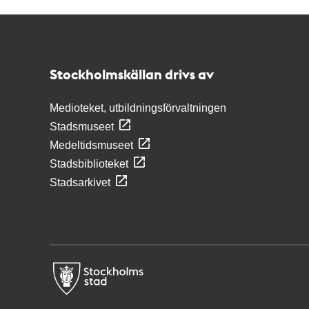
Kontakt
Stockholmskällan
Stockholmskällan drivs av
Medioteket, utbildningsförvaltningen
Stadsmuseet
Medeltidsmuseet
Stadsbiblioteket
Stadsarkivet