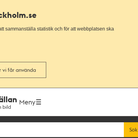
ockholm.se
tt sammanställa statistik och för att webbplatsen ska
or vi får använda
ällan
Meny
h bild
Sök