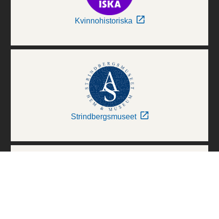
Kvinnohistoriska
Strindbergsmuseet
Thielska Galleriet