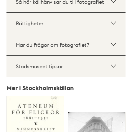
Så här källhänvisar du till fotografiet
Rättigheter
Har du frågor om fotografiet?
Stadsmuseet tipsar
Mer i Stockholmskällan
Relaterade
poster
och
teman