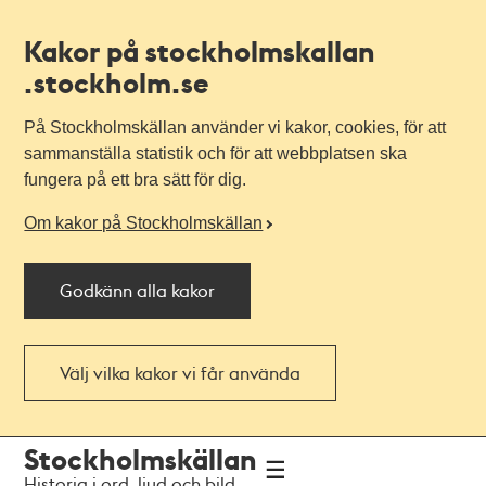
Kakor på stockholmskallan
.stockholm.se
På Stockholmskällan använder vi kakor, cookies, för att
sammanställa statistik och för att webbplatsen ska
fungera på ett bra sätt för dig.
Om kakor på Stockholmskällan
Godkänn alla kakor
Välj vilka kakor vi får använda
Till
Till
Stockholmskällan
navigationen
huvudinnehållet
Historia i ord, ljud och bild