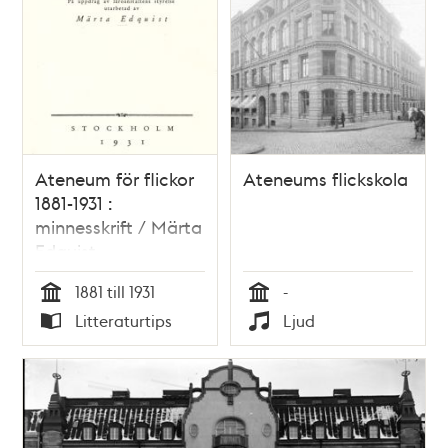
Ateneum för flickor
Ateneums flickskola
1881-1931 :
minnesskrift / Märta
Edquist
1881 till 1931
-
Tid
Tid
Litteraturtips
Ljud
Typ
Typ