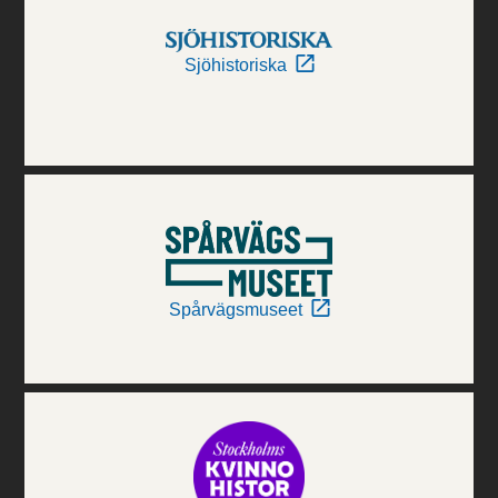
Sjöhistoriska
Spårvägsmuseet