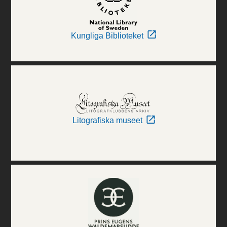
Kungliga Biblioteket
Litografiska museet