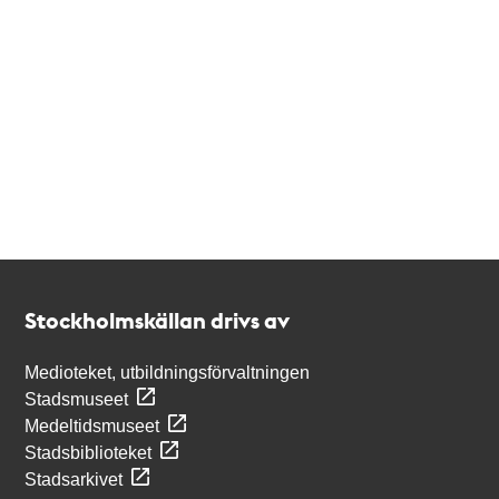
Kontakt
Stockholmskällan
Stockholmskällan drivs av
Medioteket, utbildningsförvaltningen
Stadsmuseet
Medeltidsmuseet
Stadsbiblioteket
Stadsarkivet