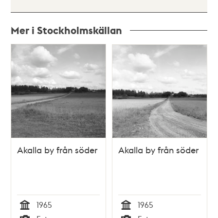
Mer i Stockholmskällan
Relaterade
poster
och
teman
Akalla by från söder
Akalla by från söder
1965
1965
Tid
Tid