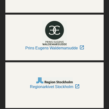
Prins Eugens Waldemarsudde
Regionarkivet Stockholm