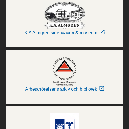
K A Almgren sidenväveri & museum
Arbetarrörelsens arkiv och bibliotek