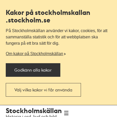
Kakor på stockholmskallan
.stockholm.se
På Stockholmskällan använder vi kakor, cookies, för att
sammanställa statistik och för att webbplatsen ska
fungera på ett bra sätt för dig.
Om kakor på Stockholmskällan
Godkänn alla kakor
Välj vilka kakor vi får använda
Till
Till
Stockholmskällan
navigationen
huvudinnehållet
Historia i ord, ljud och bild