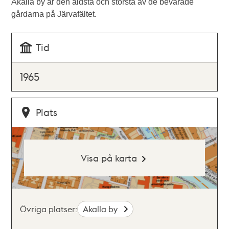
Akalla by är den äldsta och största av de bevarade
gårdarna på Järvafältet.
Tid
1965
Plats
Visa på karta
Övriga platser:
Akalla by