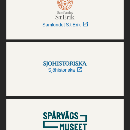
Samfundet S:t Erik
Sjöhistoriska