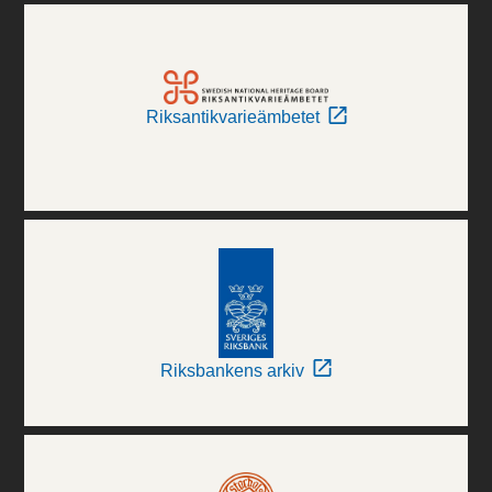
Riksantikvarieämbetet
Riksbankens arkiv