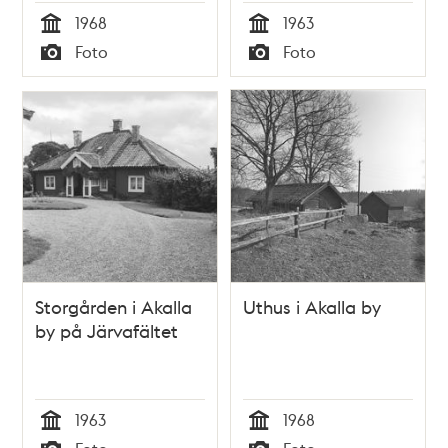
1968
1963
Tid
Tid
Foto
Foto
Typ
Typ
Storgården i Akalla
Uthus i Akalla by
by på Järvafältet
1963
1968
Tid
Tid