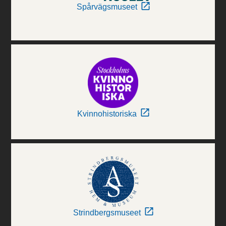
Spårvägsmuseet
Kvinnohistoriska
Strindbergsmuseet