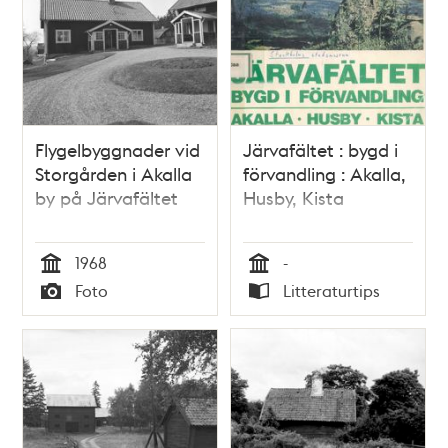
Flygelbyggnader vid
Järvafältet : bygd i
Storgården i Akalla
förvandling : Akalla,
by på Järvafältet
Husby, Kista
1968
-
Tid
Tid
Foto
Litteraturtips
Typ
Typ