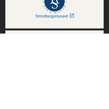
Strindbergsmuseet
Thielska Galleriet
Världskulturmuseerna