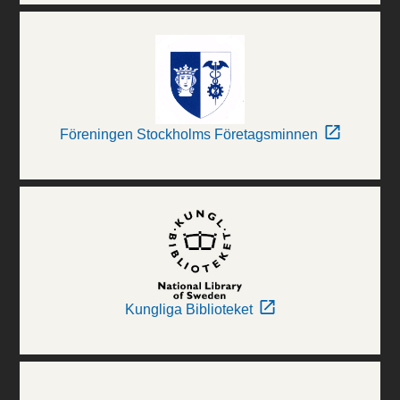
Föreningen Stockholms Företagsminnen
Kungliga Biblioteket