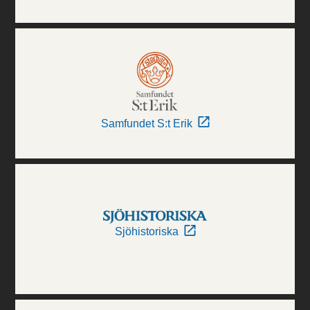
Samfundet S:t Erik
Sjöhistoriska