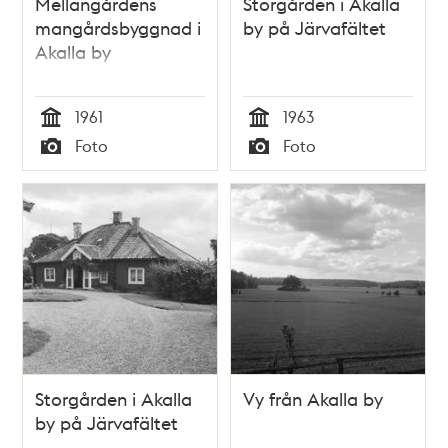
Mellangårdens
Storgården i Akalla
mangårdsbyggnad i
by på Järvafältet
Akalla by
1961
1963
Tid
Tid
Foto
Foto
Typ
Typ
Storgården i Akalla
Vy från Akalla by
by på Järvafältet