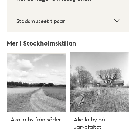
Stadsmuseet tipsar
Mer i Stockholmskällan
Relaterade
poster
och
teman
Akalla by från söder
Akalla by på
Järvafältet