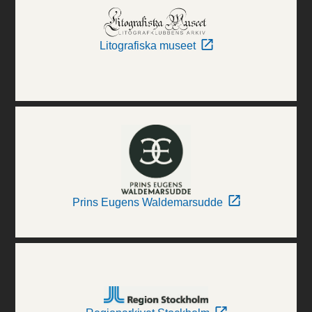
Litografiska museet
Prins Eugens Waldemarsudde