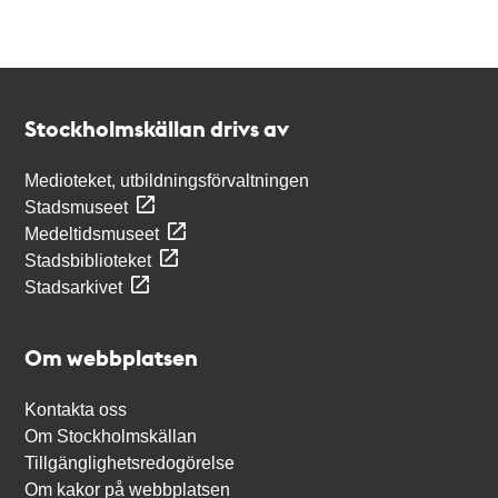
Kontakt
Stockholmskällan
Stockholmskällan drivs av
Medioteket, utbildningsförvaltningen
Stadsmuseet
Medeltidsmuseet
Stadsbiblioteket
Stadsarkivet
Om webbplatsen
Kontakta oss
Om Stockholmskällan
Tillgänglighetsredogörelse
Om kakor på webbplatsen