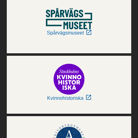
Spårvägsmuseet
Kvinnohistoriska