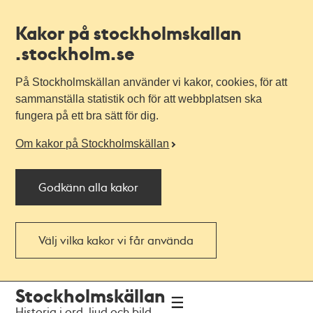
Kakor på stockholmskallan
.stockholm.se
På Stockholmskällan använder vi kakor, cookies, för att
sammanställa statistik och för att webbplatsen ska
fungera på ett bra sätt för dig.
Om kakor på Stockholmskällan
Godkänn alla kakor
Välj vilka kakor vi får använda
Till
Till
Stockholmskällan
navigationen
huvudinnehållet
Historia i ord, ljud och bild