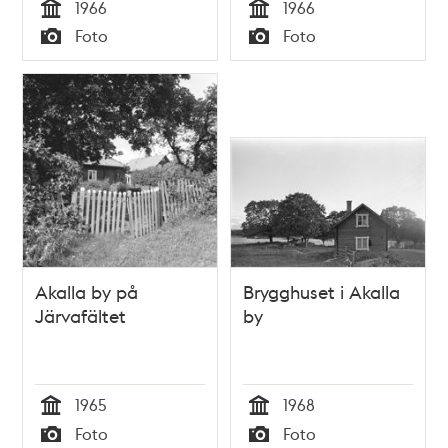
1966
1966
Tid
Tid
Foto
Foto
Typ
Typ
Akalla by på
Brygghuset i Akalla
Järvafältet
by
1965
1968
Tid
Tid
Foto
Foto