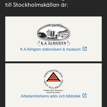
till Stockholmskällan är:
K A Almgren sidenväveri & museum
Arbetarrörelsens arkiv och bibliotek