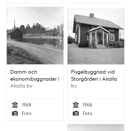
Typ
Typ
Damm och
Flygelbyggnad vid
ekonomibyggnader i
Storgården i Akalla
Akalla by
by
1968
1968
Tid
Tid
Foto
Foto
Typ
Typ