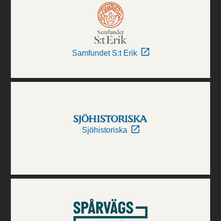
Samfundet S:t Erik
Sjöhistoriska