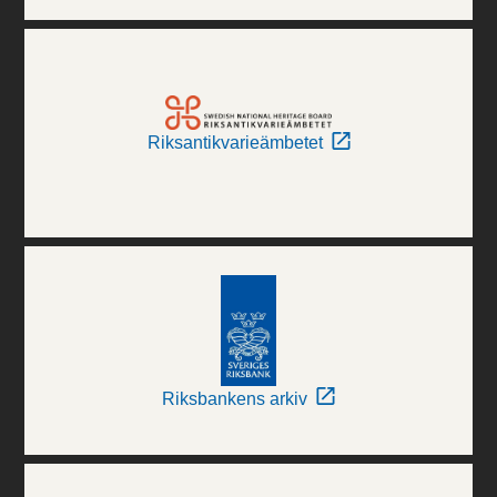
Riksantikvarieämbetet
Riksbankens arkiv