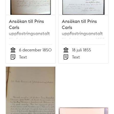
Ansökan till Prins
Ansökan till Prins
Carls
Carls
uppfostringsanstalt
uppfostringsanstalt
för fattiga barn
för fattiga barn 1855
1850
6 december 1850
18 juli 1855
Tid
Tid
Text
Text
Typ
Typ