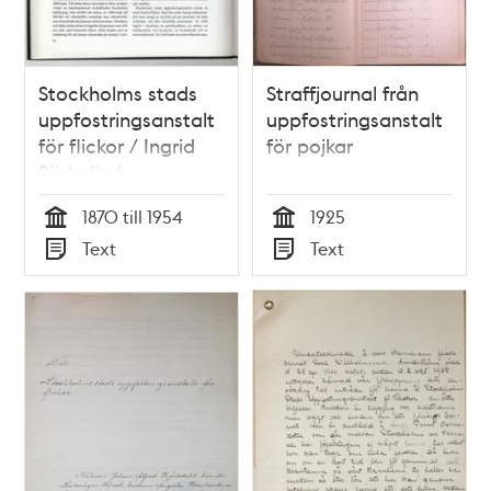
Stockholms stads
Straffjournal från
uppfostringsanstalt
uppfostringsanstalt
för flickor / Ingrid
för pojkar
Söderlind
1870 till 1954
1925
Tid
Tid
Text
Text
Typ
Typ