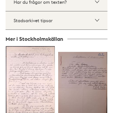
Har du frågor om texten?
Stadsarkivet tipsar
Mer i Stockholmskällan
Relaterade
poster
och
teman