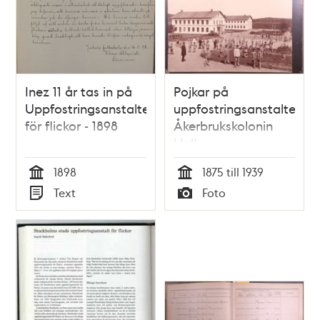
Inez 11 år tas in på
Pojkar på
Uppfostringsanstalten
uppfostringsanstalten
för flickor - 1898
Åkerbrukskolonin
Hall
1898
1875 till 1939
Tid
Tid
Text
Foto
Typ
Typ