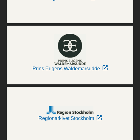
Prins Eugens Waldemarsudde
Regionarkivet Stockholm