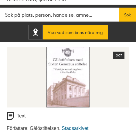
Fritextsök
Sök
Visa vad som finns nära mig
Text
Författare: Gålöstiftelsen.
Stadsarkivet