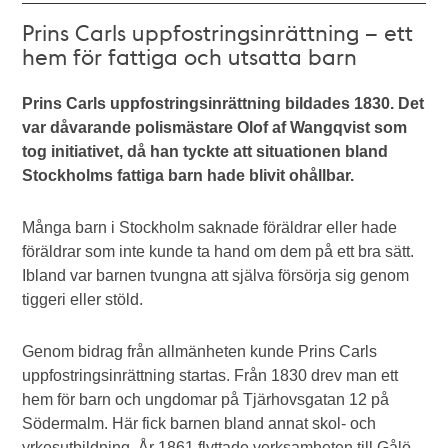
Prins Carls uppfostringsinrättning – ett
hem för fattiga och utsatta barn
Prins Carls uppfostringsinrättning bildades 1830. Det
var dåvarande polismästare Olof af Wangqvist som
tog initiativet, då han tyckte att situationen bland
Stockholms fattiga barn hade blivit ohållbar.
Många barn i Stockholm saknade föräldrar eller hade
föräldrar som inte kunde ta hand om dem på ett bra sätt.
Ibland var barnen tvungna att själva försörja sig genom
tiggeri eller stöld.
Genom bidrag från allmänheten kunde Prins Carls
uppfostringsinrättning startas. Från 1830 drev man ett
hem för barn och ungdomar på Tjärhovsgatan 12 på
Södermalm. Här fick barnen bland annat skol- och
yrkesutbildning. År 1861 flyttade verksamheten till Gålö