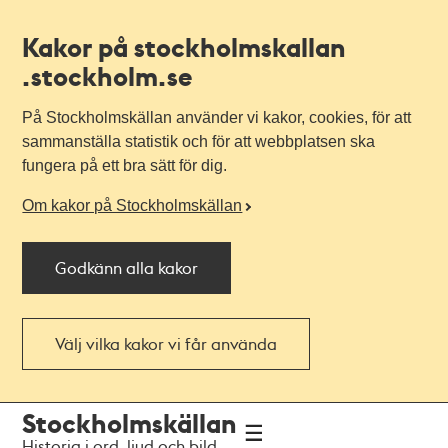
Kakor på stockholmskallan
.stockholm.se
På Stockholmskällan använder vi kakor, cookies, för att
sammanställa statistik och för att webbplatsen ska
fungera på ett bra sätt för dig.
Om kakor på Stockholmskällan
Godkänn alla kakor
Välj vilka kakor vi får använda
Till
Till
Stockholmskällan
navigationen
huvudinnehållet
Historia i ord, ljud och bild