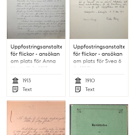
Uppfostringsanstalten
Uppfostringsanstalten
för flickor - ansökan
för flickor - ansökan
om plats för Anna
om plats för Svea 6
Maria 11 år 1913
år 1910
1913
1910
Tid
Tid
Text
Text
Typ
Typ