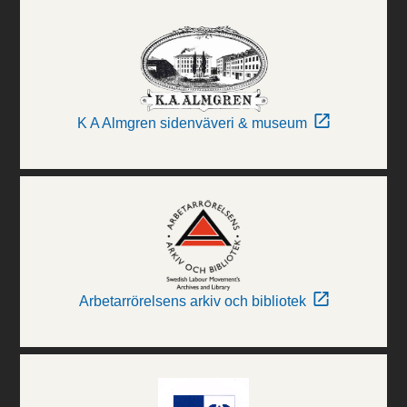
K A Almgren sidenväveri & museum
Arbetarrörelsens arkiv och bibliotek