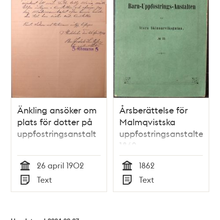
Änkling ansöker om
Årsberättelse för
plats för dotter på
Malmqvistska
uppfostringsanstalt
uppfostringsanstalten
1862
26 april 1902
1862
Tid
Tid
Text
Text
Typ
Typ