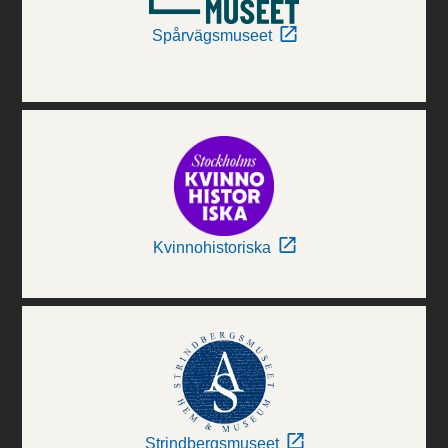
Spårvägsmuseet
Kvinnohistoriska
Strindbergsmuseet