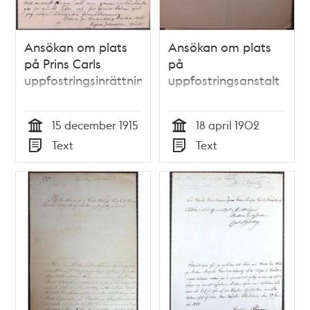
Ansökan om plats
Ansökan om plats
på Prins Carls
på
uppfostringsinrättning
uppfostringsanstalt
15 december 1915
18 april 1902
Tid
Tid
Text
Text
Typ
Typ