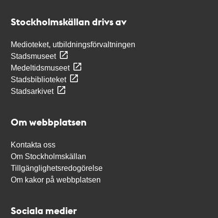
Kontakt
Stockholmskällan
Stockholmskällan drivs av
Medioteket, utbildningsförvaltningen
Stadsmuseet
Medeltidsmuseet
Stadsbiblioteket
Stadsarkivet
Om webbplatsen
Kontakta oss
Om Stockholmskällan
Tillgänglighetsredogörelse
Om kakor på webbplatsen
Sociala medier