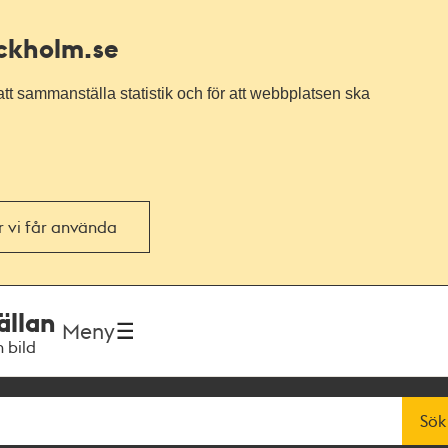
ockholm.se
tt sammanställa statistik och för att webbplatsen ska
or vi får använda
ällan
Meny
h bild
Sök