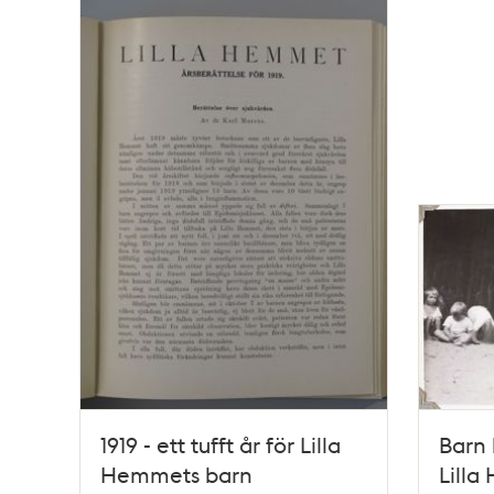
Relaterade
poster
och
teman
1919 - ett tufft år för Lilla
Barn 
Hemmets barn
Lilla