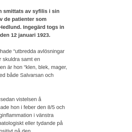
mittats av syfilis i sin
v de patienter som
Hedlund. Ingegärd togs in
den 12 januari 1923.
n hade "utbredda avlösningar
r skuldra samt en
en är hon "klen, blek, mager,
med både Salvarsan och
a sedan vistelsen å
nade hon i feber den 8/5 och
ginflammation i vänstra
patologiskt eller tydande på
ositivt på den