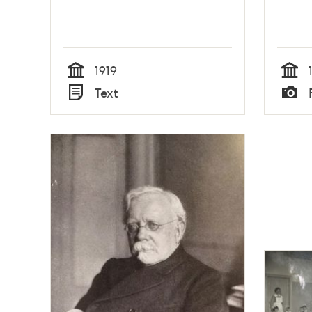
1919
Tid
Tid
Text
Typ
Typ