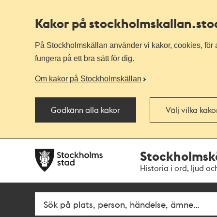
Kakor på stockholmskallan
.st
På Stockholmskällan använder vi kakor, cookies, för a
fungera på ett bra sätt för dig.
Om kakor på Stockholmskällan
Godkänn alla kakor
Välj vilka kak
Till
Till
Stockholmsk
navigationen
huvudinnehållet
Historia i ord, ljud oc
Fritextsök