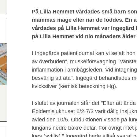
På Lilla Hemmet vårdades små barn som s
mammas mage eller när de föddes. En a
vårdades på Lilla Hemmet var Ingegärd 
på Lilla Hemmet vid nio månaders ålder 
I Ingegärds patientjournal kan vi se att ho
av överhuden", muskelförsvagning i vänste
inflammation i armbågsleden. Vid intagning
besvärlig att äta". Ingegärd behandlades 
kvicksilver (kemisk beteckning Hg).
I slutet av journalen står det "Efter att änd
Epidemisjukhuset 6/2-7/3 varit dålig insjuk
avled den 10/5. Obduktionen visade på lun
lungans nedre bakre delar. För övrigt intet 
lues (syfilis)." Ingegärd hade alltså svarat p