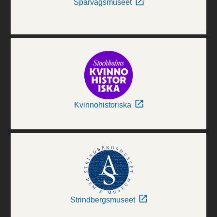
Spårvägsmuseet
Kvinnohistoriska
Strindbergsmuseet