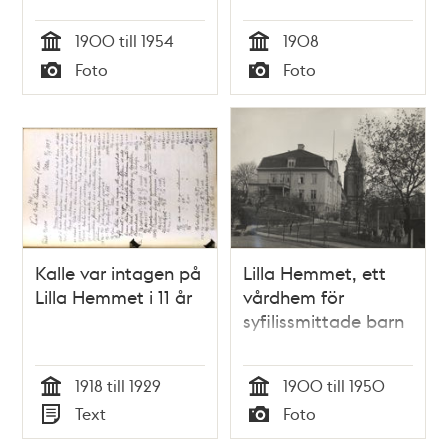
1900 till 1954
1908
Tid
Tid
Foto
Foto
Typ
Typ
Kalle var intagen på
Lilla Hemmet, ett
Lilla Hemmet i 11 år
vårdhem för
syfilissmittade barn
1918 till 1929
1900 till 1950
Tid
Tid
Text
Foto
Typ
Typ