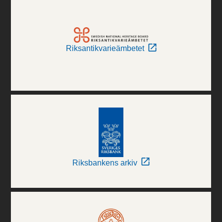
Riksantikvarieämbetet
Riksbankens arkiv