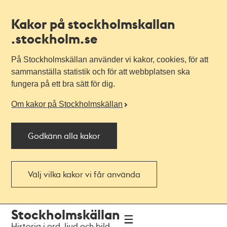
Kakor på stockholmskallan
.stockholm.se
På Stockholmskällan använder vi kakor, cookies, för att
sammanställa statistik och för att webbplatsen ska
fungera på ett bra sätt för dig.
Om kakor på Stockholmskällan
Godkänn alla kakor
Välj vilka kakor vi får använda
Till
Till
Stockholmskällan
navigationen
huvudinnehållet
Historia i ord, ljud och bild