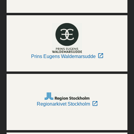
Prins Eugens Waldemarsudde
Regionarkivet Stockholm