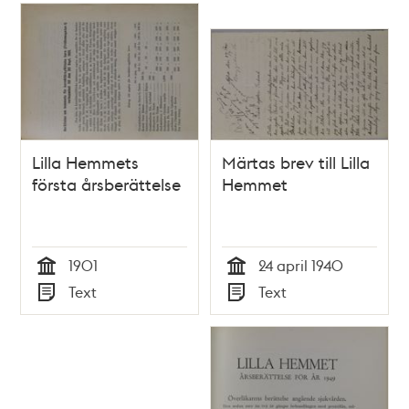
Lilla Hemmets
Märtas brev till Lilla
första årsberättelse
Hemmet
1901
24 april 1940
Tid
Tid
Text
Text
Typ
Typ