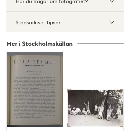
Har du frågor om fotografiet?
Stadsarkivet tipsar
Mer i Stockholmskällan
Relaterade
poster
och
teman