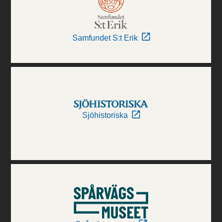
Samfundet S:t Erik
Sjöhistoriska