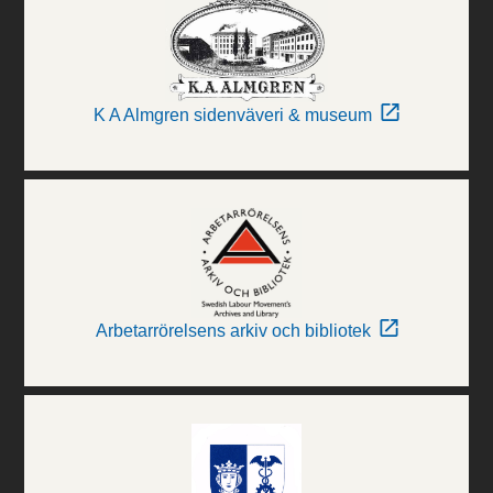
K A Almgren sidenväveri & museum
Arbetarrörelsens arkiv och bibliotek