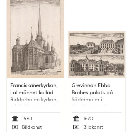
Franciskanerkyrkan,
Grevinnan Ebba
i allmänhet kallad
Brahes palats på
Riddarholmskyrkan,
Södermalm i
på Riddarholmen i
Stockholm och
Stockholm
riksrådet greve
1670
1670
Bengt Oxienstiernas
Tid
Tid
Bildkonst
Bildkonst
palats på