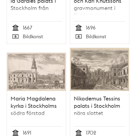
la Gardies palats i
och Karl Knutssons
Stockholm från
gravmonument i
öster
Riddarholmskyrkan i
Stockholm
1667
1696
Tid
Tid
Bildkonst
Bildkonst
Typ
Typ
Maria Magdalena
Nikodemus Tessins
kyrka i Stockholms
palats i Stockholm
södra förstad
nära slottet
1691
1702