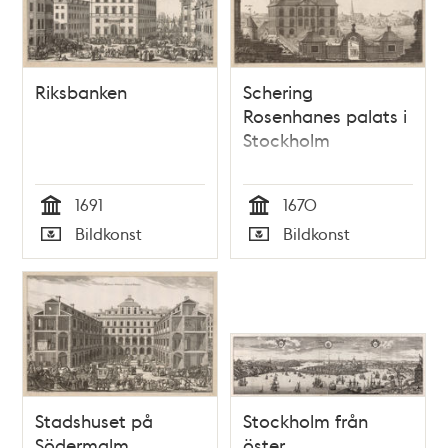
Riksbanken
Schering
Rosenhanes palats i
Stockholm
1691
1670
Tid
Tid
Bildkonst
Bildkonst
Typ
Typ
Stadshuset på
Stockholm från
Södermalm
öster