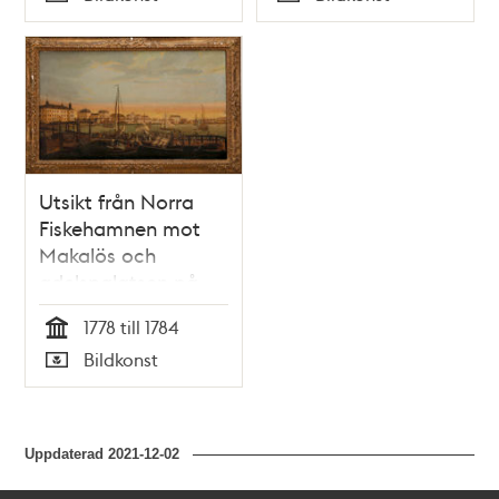
Typ
Typ
Utsikt från Norra
Fiskehamnen mot
Makalös och
adelspalatsen på
Blasieholmen
1778 till 1784
Tid
Bildkonst
Typ
Uppdaterad
2021-12-02