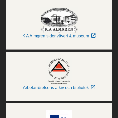
K A Almgren sidenväveri & museum
Arbetarrörelsens arkiv och bibliotek