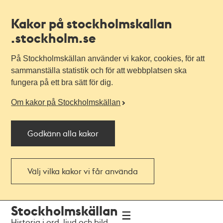
Kakor på stockholmskallan
.stockholm.se
På Stockholmskällan använder vi kakor, cookies, för att
sammanställa statistik och för att webbplatsen ska
fungera på ett bra sätt för dig.
Om kakor på Stockholmskällan
Godkänn alla kakor
Välj vilka kakor vi får använda
Till
Till
Stockholmskällan
navigationen
huvudinnehållet
Historia i ord, ljud och bild