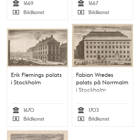
1669
1667
Tid
Tid
Bildkonst
Bildkonst
Typ
Typ
Erik Flemings palats
Fabian Wredes
i Stockholm
palats på Norrmalm
i Stockholm
1670
1703
Tid
Tid
Bildkonst
Bildkonst
Typ
Typ