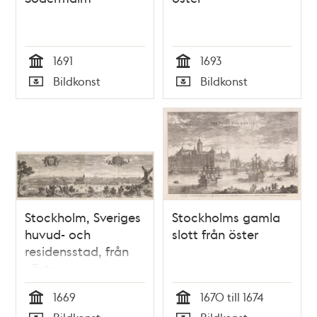
1691
1693
Tid
Tid
Bildkonst
Bildkonst
Typ
Typ
Stockholm, Sveriges
Stockholms gamla
huvud- och
slott från öster
residensstad, från
väster
1669
1670 till 1674
Tid
Tid