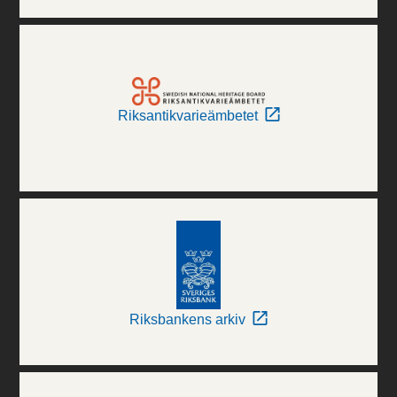
Riksantikvarieämbetet
Riksbankens arkiv