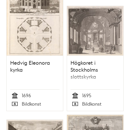
Hedvig Eleonora
Högkoret i
kyrka
Stockholms
slottskyrka
1696
1695
Tid
Tid
Bildkonst
Bildkonst
Typ
Typ