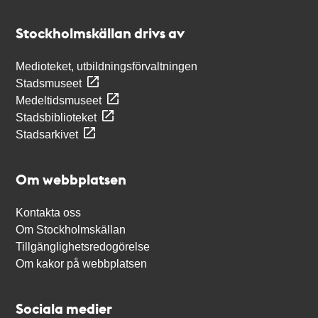
Kontakt
Stockholmskällan
Stockholmskällan drivs av
Medioteket, utbildningsförvaltningen
Stadsmuseet
Medeltidsmuseet
Stadsbiblioteket
Stadsarkivet
Om webbplatsen
Kontakta oss
Om Stockholmskällan
Tillgänglighetsredogörelse
Om kakor på webbplatsen
Sociala medier