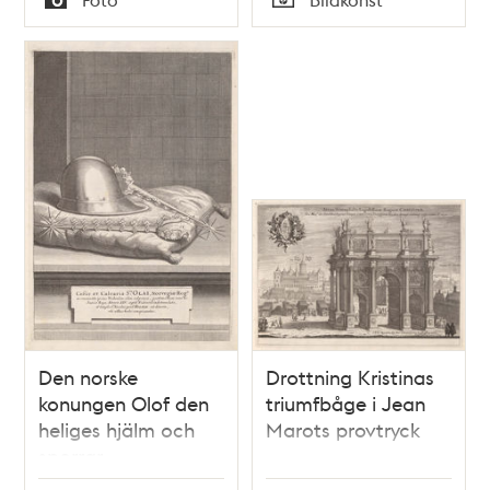
Typ
Typ
Den norske
Drottning Kristinas
konungen Olof den
triumfbåge i Jean
heliges hjälm och
Marots provtryck
sporrar