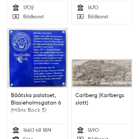
slott
1702
1670
Tid
Tid
Bildkonst
Bildkonst
Typ
Typ
Bååtska palatset,
Carlberg (Karlbergs
Blasieholmsgatan 6
slott)
(Måns Bock 5)
1660 till 1874
1690
Tid
Tid
Foto
Bildkonst