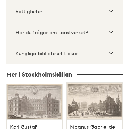
Rättigheter
Har du frågor om konstverket?
Kungliga biblioteket tipsar
Mer i Stockholmskällan
Relaterade
poster
och
teman
Karl Gustaf
Magnus Gabriel de