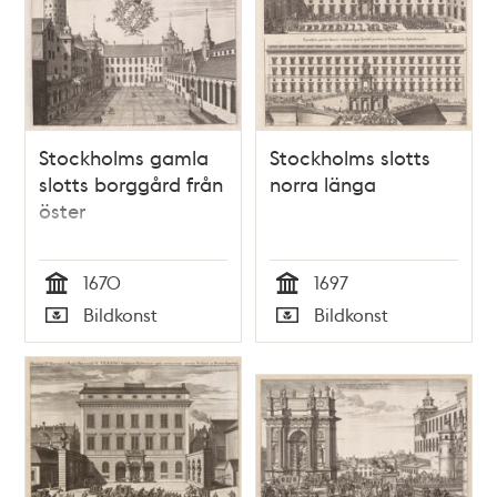
Stockholms gamla
Stockholms slotts
slotts borggård från
norra länga
öster
1670
1697
Tid
Tid
Bildkonst
Bildkonst
Typ
Typ