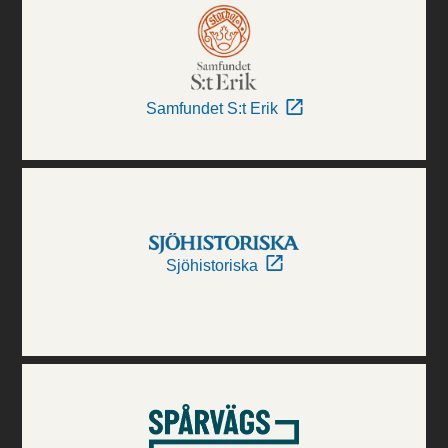
Samfundet S:t Erik
Sjöhistoriska