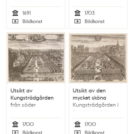
Eleonoras
högtidliga intåg
1691
1703
Tid
Tid
Bildkonst
Bildkonst
Typ
Typ
Utsikt av
Utsikt av den
Kungsträdgården
mycket sköna
från söder
Kungsträdgården i
Stockholm från norr
1700
1700
Tid
Tid
Bildkonst
Bildkonst