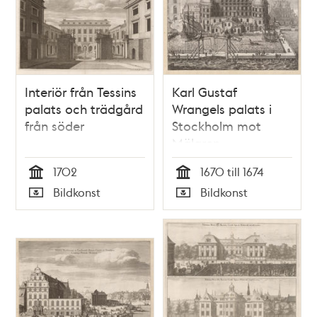
Interiör från Tessins
Karl Gustaf
palats och trädgård
Wrangels palats i
från söder
Stockholm mot
Mälaren
1702
1670 till 1674
Tid
Tid
Bildkonst
Bildkonst
Typ
Typ