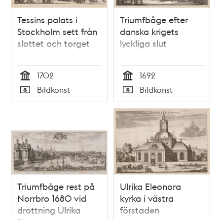
Tessins palats i
Triumfbåge efter
Stockholm sett från
danska krigets
slottet och torget
lyckliga slut
1702
1692
Tid
Tid
Bildkonst
Bildkonst
Typ
Typ
Triumfbåge rest på
Ulrika Eleonora
Norrbro 1680 vid
kyrka i västra
drottning Ulrika
förstaden