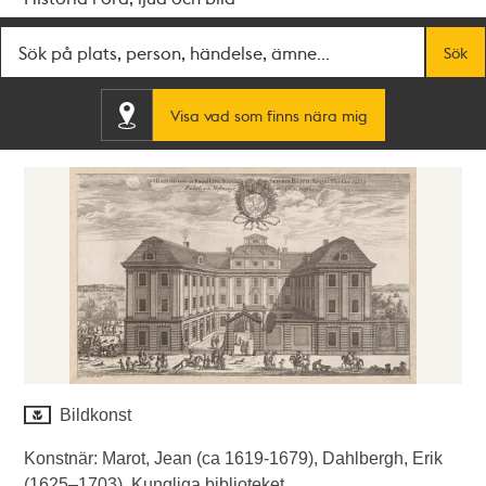
Fritextsök
Sök
Visa vad som finns nära mig
Bildkonst
Konstnär: Marot, Jean (ca 1619-1679), Dahlbergh, Erik
(1625–1703). Kungliga biblioteket