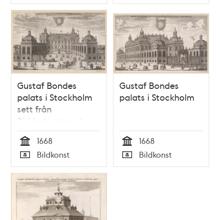
Typ
Typ
Riddarholmen
Gustaf Bondes
Gustaf Bondes
palats i Stockholm
palats i Stockholm
sett från
Riddarhustorget
1668
1668
Tid
Tid
Bildkonst
Bildkonst
Typ
Typ