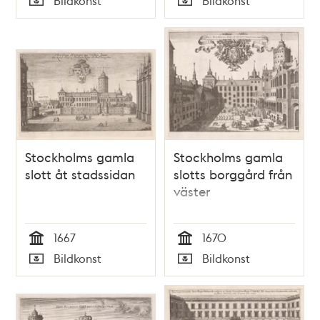
Bildkonst
Bildkonst
Typ
Typ
Stockholms gamla
Stockholms gamla
slott åt stadssidan
slotts borggård från
väster
1667
1670
Tid
Tid
Bildkonst
Bildkonst
Typ
Typ