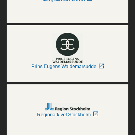
Prins Eugens Waldemarsudde
Regionarkivet Stockholm