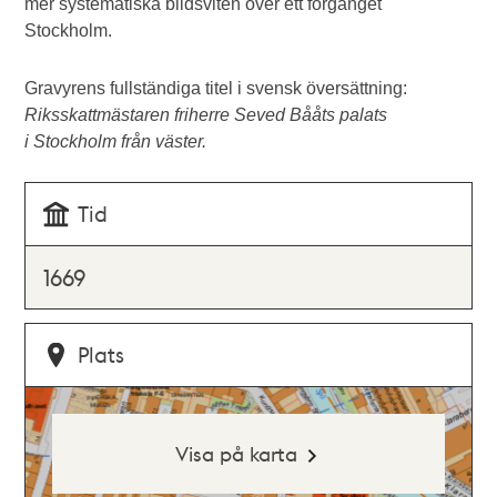
mer systematiska bildsviten över ett förgånget
Stockholm.
Gravyrens fullständiga titel i svensk översättning:
Riksskattmästaren friherre Seved Bååts palats
i Stockholm från väster.
Tid
1669
Plats
Visa på karta