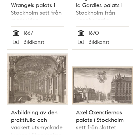
Wrangels palats i
la Gardies palats i
Stockholm sett från
Stockholm från
stadssidan
Jacobs kyrka
1667
1670
Tid
Tid
Bildkonst
Bildkonst
Typ
Typ
Avbildning av den
Axel Oxenstiernas
praktfulla och
palats i Stockholm
vackert utsmyckade
sett från slottet
kyrkan i Stockholms