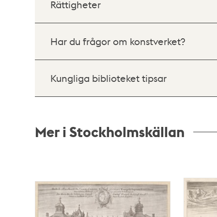
Rättigheter
Har du frågor om konstverket?
Kungliga biblioteket tipsar
Mer i Stockholmskällan
Relaterade
poster
och
teman