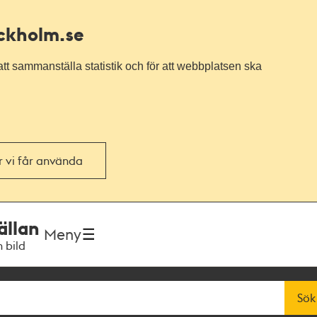
ockholm.se
tt sammanställa statistik och för att webbplatsen ska
or vi får använda
ällan
Meny
h bild
Sök