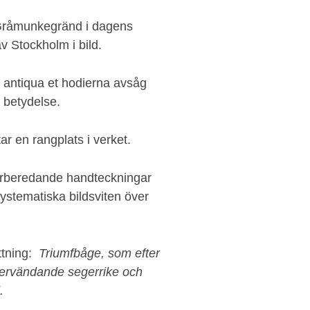
 Gråmunkegränd i dagens
v Stockholm i bild.
 antiqua et hodierna avsåg
v betydelse.
ar en rangplats i verket.
 förberedande handteckningar
ystematiska bildsviten över
ättning:
Triumfbåge, som efter
återvändande segerrike och
.