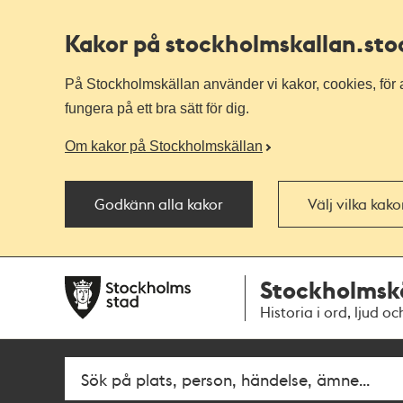
Kakor på stockholmskallan
.st
På Stockholmskällan använder vi kakor, cookies, för a
fungera på ett bra sätt för dig.
Om kakor på Stockholmskällan
Godkänn alla kakor
Välj vilka kak
Till
Till
Stockholmsk
navigationen
huvudinnehållet
Historia i ord, ljud oc
Fritextsök