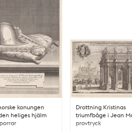
norske konungen
Drottning Kristinas
den heliges hjälm
triumfbåge i Jean M
porrar
provtryck