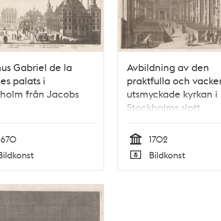
s Gabriel de la
Avbildning av den
es palats i
praktfulla och vacke
holm från Jacobs
utsmyckade kyrkan i
Stockholms slott
1670
1702
Tid
Bildkonst
Bildkonst
Typ