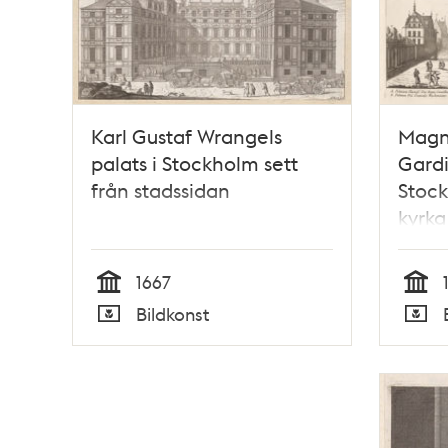
Karl Gustaf Wrangels
Magnu
palats i Stockholm sett
Gardi
från stadssidan
Stock
kyrka
1667
Tid
Tid
Bildkonst
Typ
Typ