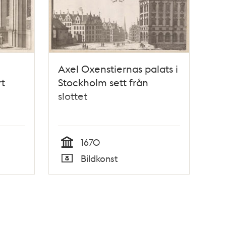
Axel Oxenstiernas palats i
rt
Stockholm sett från
slottet
1670
Tid
Bildkonst
Typ