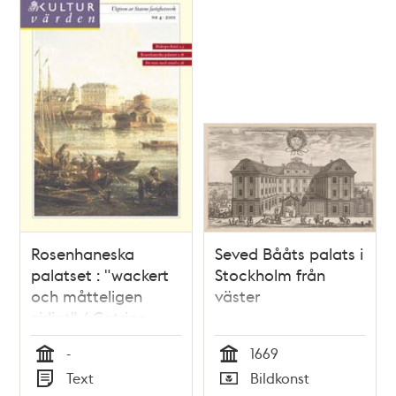
Rosenhaneska
Seved Bååts palats i
palatset : "wackert
Stockholm från
och måtteligen
väster
zirligt" / Catrine
Arvidsson
-
1669
Tid
Tid
Text
Bildkonst