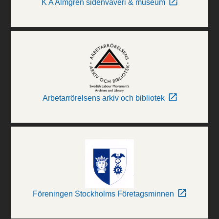
K A Almgren sidenväveri & museum
Arbetarrörelsens arkiv och bibliotek
Föreningen Stockholms Företagsminnen