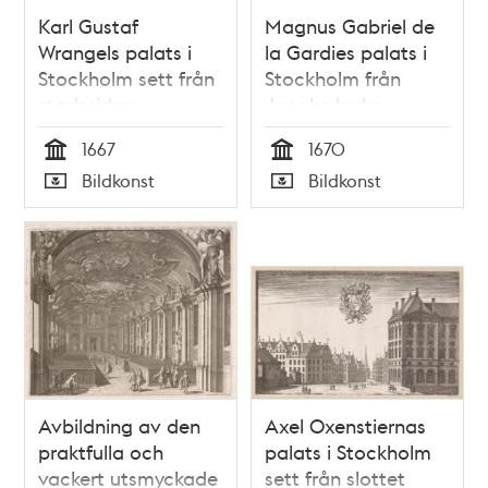
Karl Gustaf
Magnus Gabriel de
Wrangels palats i
la Gardies palats i
Stockholm sett från
Stockholm från
stadssidan
Jacobs kyrka
1667
1670
Tid
Tid
Bildkonst
Bildkonst
Typ
Typ
Avbildning av den
Axel Oxenstiernas
praktfulla och
palats i Stockholm
vackert utsmyckade
sett från slottet