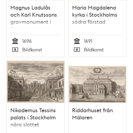
Magnus Ladulås
Maria Magdalena
och Karl Knutssons
kyrka i Stockholms
gravmonument i
södra förstad
Riddarholmskyrkan i
Stockholm
1696
1691
Tid
Tid
Bildkonst
Bildkonst
Typ
Typ
Nikodemus Tessins
Riddarhuset från
palats i Stockholm
Mälaren
nära slottet