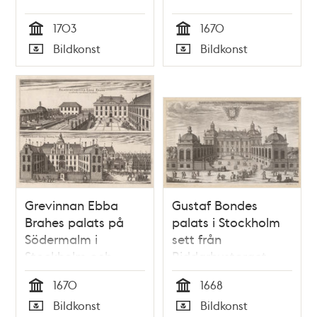
Stockholm
1703
1670
Tid
Tid
Bildkonst
Bildkonst
Typ
Typ
Grevinnan Ebba
Gustaf Bondes
Brahes palats på
palats i Stockholm
Södermalm i
sett från
Stockholm och
Riddarhustorget
riksrådet greve
1670
1668
Bengt Oxienstiernas
Tid
Tid
Bildkonst
Bildkonst
palats på