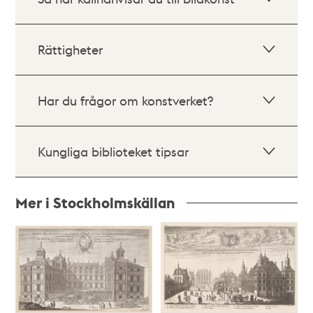
Rättigheter
Har du frågor om konstverket?
Kungliga biblioteket tipsar
Mer i Stockholmskällan
Relaterade
poster
och
teman