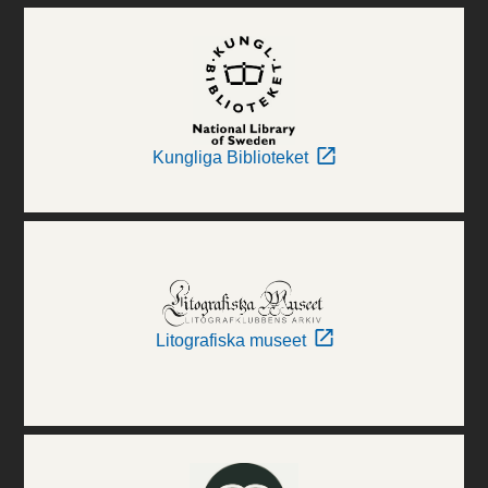
Kungliga Biblioteket
Litografiska museet