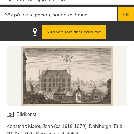
Fritextsök
Sök
Visa vad som finns nära mig
Bildkonst
Konstnär: Marot, Jean (ca 1619-1679), Dahlbergh, Erik
(1625–1703). Kungliga biblioteket