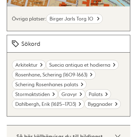
Övriga platser:
Birger Jarls Torg 10
Sökord
Arkitektur
Suecia antiqua et hodierna
Rosenhane, Schering (1609-1663)
Schering Rosenhanes palats
Stormaktstiden
Gravyr
Palats
Dahlbergh, Erik (1625–1703)
Byggnader
Så här källhänvisar du till bildkonst