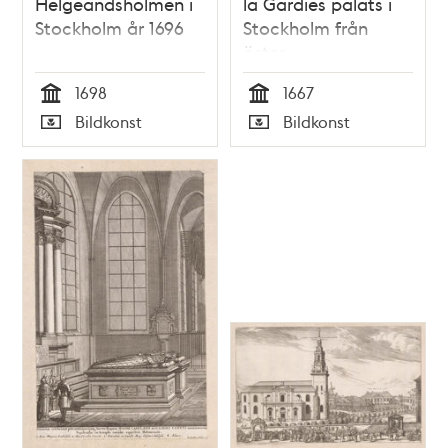
Helgeandsholmen i
la Gardies palats i
Stockholm år 1696
Stockholm från
öster
1698
1667
Tid
Tid
Bildkonst
Bildkonst
Typ
Typ