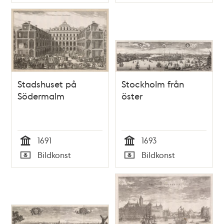
Typ
Typ
Stadshuset på
Stockholm från
Södermalm
öster
1691
1693
Tid
Tid
Bildkonst
Bildkonst
Typ
Typ