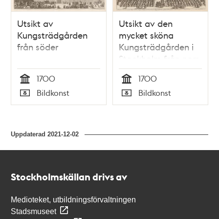
Utsikt av
Utsikt av den
Kungsträdgården
mycket sköna
från söder
Kungsträdgården i
Stockholm från norr
1700
1700
Tid
Tid
Bildkonst
Bildkonst
Typ
Typ
Uppdaterad
2021-12-02
Kontakt
Stockholmskällan
Stockholmskällan drivs av
Medioteket, utbildningsförvaltningen
Stadsmuseet