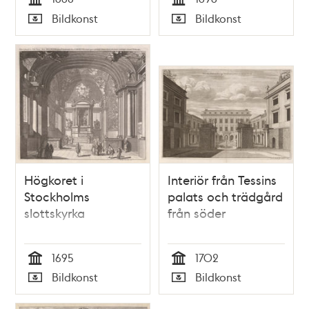
Tid
Tid
Bildkonst
Bildkonst
Typ
Typ
Högkoret i
Interiör från Tessins
Stockholms
palats och trädgård
slottskyrka
från söder
1695
1702
Tid
Tid
Bildkonst
Bildkonst
Typ
Typ