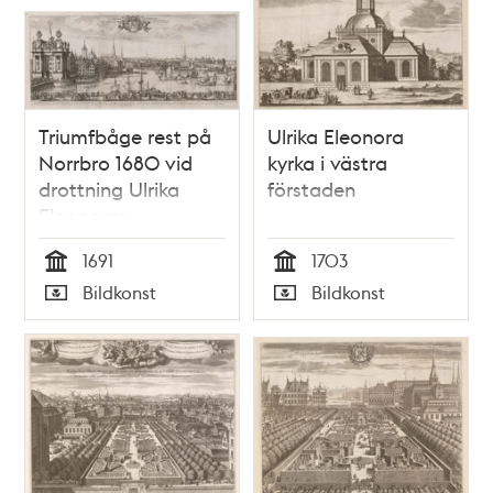
Triumfbåge rest på
Ulrika Eleonora
Norrbro 1680 vid
kyrka i västra
drottning Ulrika
förstaden
Eleonoras
högtidliga intåg
1691
1703
Tid
Tid
Bildkonst
Bildkonst
Typ
Typ