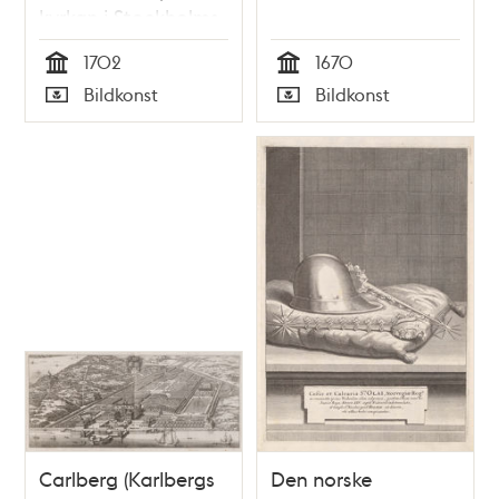
kyrkan i Stockholms
slott
1702
1670
Tid
Tid
Bildkonst
Bildkonst
Typ
Typ
Carlberg (Karlbergs
Den norske