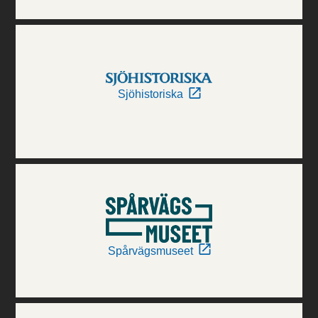
Sjöhistoriska
Spårvägsmuseet