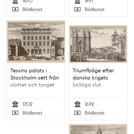
1670
1697
Tid
Tid
Bildkonst
Bildkonst
Typ
Typ
Tessins palats i
Triumfbåge efter
Stockholm sett från
danska krigets
slottet och torget
lyckliga slut
1702
1692
Tid
Tid
Bildkonst
Bildkonst
Typ
Typ