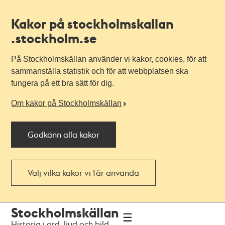
Kakor på stockholmskallan
.stockholm.se
På Stockholmskällan använder vi kakor, cookies, för att
sammanställa statistik och för att webbplatsen ska
fungera på ett bra sätt för dig.
Om kakor på Stockholmskällan
Godkänn alla kakor
Välj vilka kakor vi får använda
Till
Till
Stockholmskällan
navigationen
huvudinnehållet
Historia i ord, ljud och bild