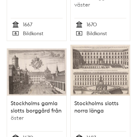
väster
1667
1670
Tid
Tid
Bildkonst
Bildkonst
Typ
Typ
Stockholms gamla
Stockholms slotts
slotts borggård från
norra länga
öster