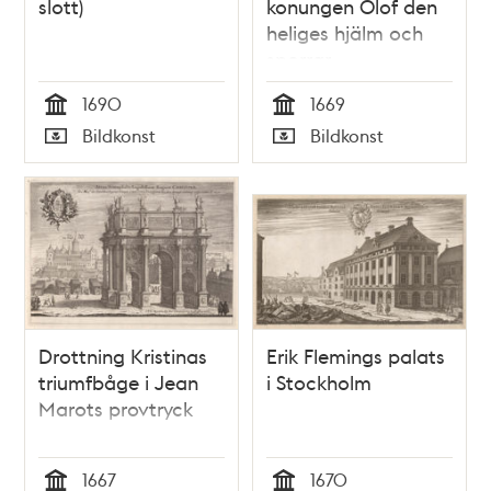
slott)
konungen Olof den
heliges hjälm och
sporrar
1690
1669
Tid
Tid
Bildkonst
Bildkonst
Typ
Typ
Drottning Kristinas
Erik Flemings palats
triumfbåge i Jean
i Stockholm
Marots provtryck
1667
1670