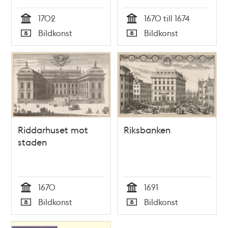
1702
1670 till 1674
Tid
Tid
Bildkonst
Bildkonst
Typ
Typ
Riddarhuset mot
Riksbanken
staden
1670
1691
Tid
Tid
Bildkonst
Bildkonst
Typ
Typ