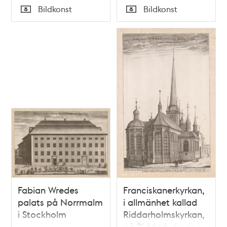
Tid
Tid
Bildkonst
Bildkonst
Typ
Typ
Fabian Wredes
Franciskanerkyrkan,
palats på Norrmalm
i allmänhet kallad
i Stockholm
Riddarholmskyrkan,
på Riddarholmen i