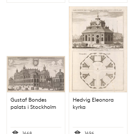
Typ
Typ
Riddarholmen
Gustaf Bondes
Hedvig Eleonora
palats i Stockholm
kyrka
1668
1696