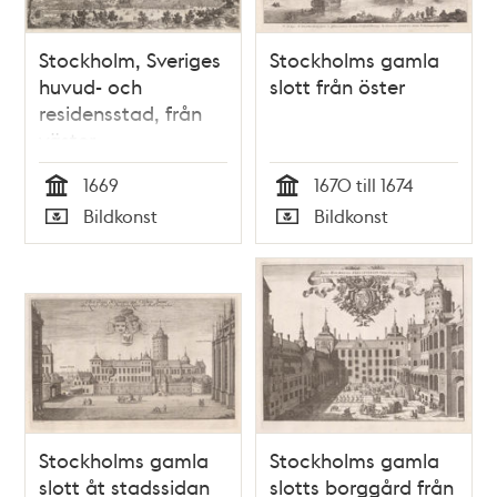
Stockholm, Sveriges
Stockholms gamla
huvud- och
slott från öster
residensstad, från
väster
1669
1670 till 1674
Tid
Tid
Bildkonst
Bildkonst
Typ
Typ
Stockholms gamla
Stockholms gamla
slott åt stadssidan
slotts borggård från