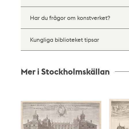
Har du frågor om konstverket?
Kungliga biblioteket tipsar
Mer i Stockholmskällan
Relaterade
poster
och
teman