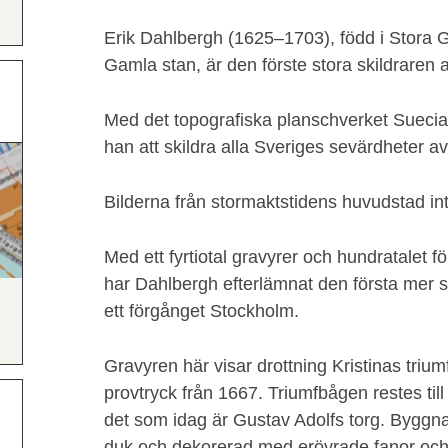
Erik Dahlbergh (1625–1703), född i Stora
Gamla stan, är den förste stora skildraren a
Med det topografiska planschverket Suecia
han att skildra alla Sveriges sevärdheter a
Bilderna från stormaktstidens huvudstad int
Med ett fyrtiotal gravyrer och hundratalet
har Dahlbergh efterlämnat den första mer s
ett förgånget Stockholm.
Gravyren här visar drottning Kristinas triu
provtryck från 1667. Triumfbågen restes til
det som idag är Gustav Adolfs torg. Byggnad
duk och dekorerad med erövrade fanor oc