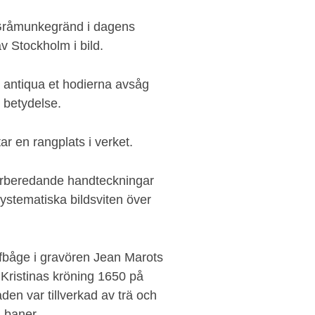
 Gråmunkegränd i dagens
v Stockholm i bild.
 antiqua et hodierna avsåg
v betydelse.
ar en rangplats i verket.
 förberedande handteckningar
ystematiska bildsviten över
mfbåge i gravören Jean Marots
l Kristinas kröning 1650 på
en var tillverkad av trä och
h baner.