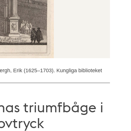
rgh, Erik (1625–1703). Kungliga biblioteket
inas triumfbåge i
ovtryck