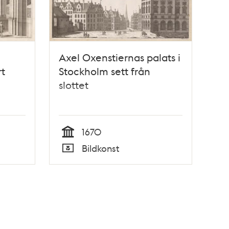
Axel Oxenstiernas palats i
rt
Stockholm sett från
slottet
1670
Tid
Bildkonst
Typ