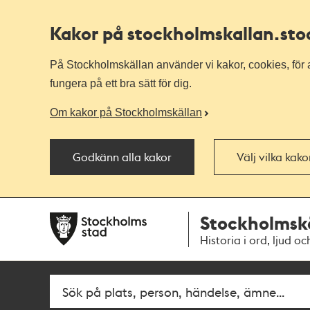
Kakor på stockholmskallan
.st
På Stockholmskällan använder vi kakor, cookies, för a
fungera på ett bra sätt för dig.
Om kakor på Stockholmskällan
Godkänn alla kakor
Välj vilka kak
Till
Till
Stockholmsk
navigationen
huvudinnehållet
Historia i ord, ljud oc
Fritextsök