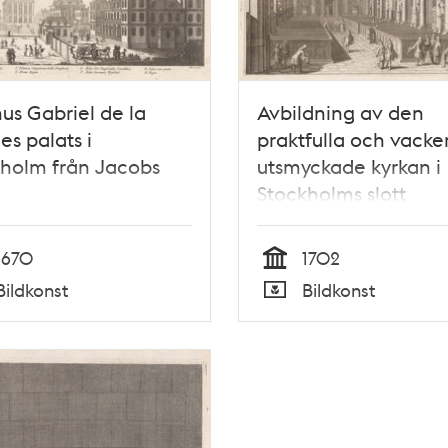
s Gabriel de la
Avbildning av den
es palats i
praktfulla och vacke
holm från Jacobs
utsmyckade kyrkan i
Stockholms slott
1670
1702
Tid
Bildkonst
Bildkonst
Typ