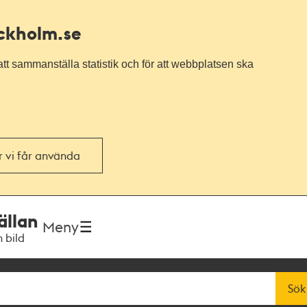
ockholm.se
tt sammanställa statistik och för att webbplatsen ska
or vi får använda
ällan
Meny
h bild
Sök