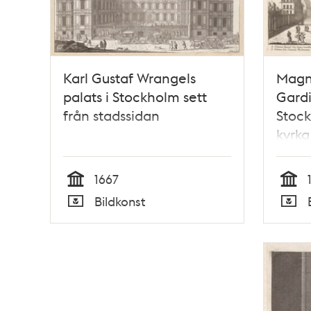
Karl Gustaf Wrangels
Magnu
palats i Stockholm sett
Gardi
från stadssidan
Stock
kyrka
1667
Tid
Tid
Bildkonst
Typ
Typ