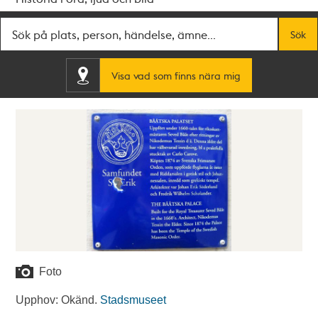
Fritextsök
Sök
Visa vad som finns nära mig
Foto
Upphov: Okänd.
Stadsmuseet