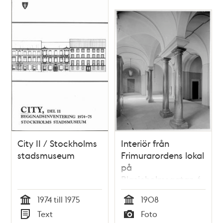
Relaterade
poster
och
teman
City II / Stockholms
Interiör från
stadsmuseum
Frimurarordens lokal
på
Blasieholmsgatan 6
1974 till 1975
1908
Tid
Tid
Text
Foto