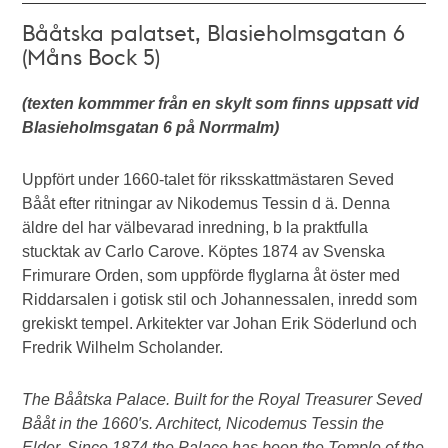
Bååtska palatset, Blasieholmsgatan 6
(Måns Bock 5)
(texten kommmer från en skylt som finns uppsatt vid
Blasieholmsgatan 6 på Norrmalm)
Uppfört under 1660-talet för riksskattmästaren Seved
Bååt efter ritningar av Nikodemus Tessin d ä. Denna
äldre del har välbevarad inredning, b la praktfulla
stucktak av Carlo Carove. Köptes 1874 av Svenska
Frimurare Orden, som uppförde flyglarna åt öster med
Riddarsalen i gotisk stil och Johannessalen, inredd som
grekiskt tempel. Arkitekter var Johan Erik Söderlund och
Fredrik Wilhelm Scholander.
The Bååtska Palace. Built for the Royal Treasurer Seved
Bååt in the 1660′s. Architect, Nicodemus Tessin the
Elder. Since 1874 the Palace has been the Temple of the