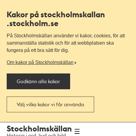
Kakor på stockholmskallan
.stockholm.se
På Stockholmskällan använder vi kakor, cookies, för att
sammanställa statistik och för att webbplatsen ska
fungera på ett bra sätt för dig.
Om kakor på Stockholmskällan
Godkänn alla kakor
Välj vilka kakor vi får använda
Till
Till
Stockholmskällan
navigationen
huvudinnehållet
Historia i ord, ljud och bild