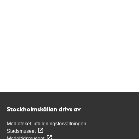
Kontakt
Stockholmskällan
Stockholmskällan drivs av
Medioteket, utbildningsförvaltningen
Stadsmuseet
Medeltidsmuseet