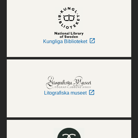
Kungliga Biblioteket
Litografiska museet