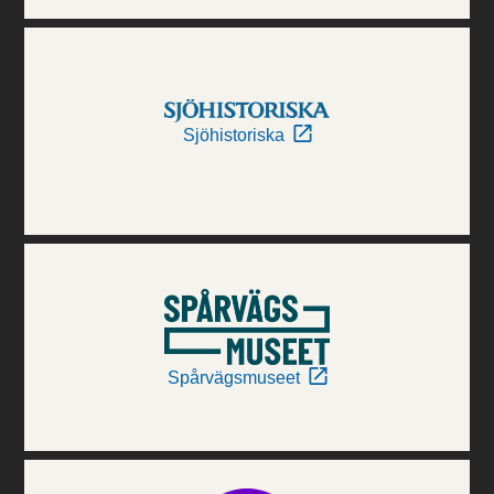
Sjöhistoriska
Spårvägsmuseet