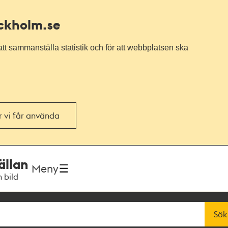
ockholm.se
tt sammanställa statistik och för att webbplatsen ska
or vi får använda
ällan
Meny
h bild
Sök