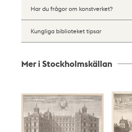
Har du frågor om konstverket?
Kungliga biblioteket tipsar
Mer i Stockholmskällan
Relaterade
poster
och
teman