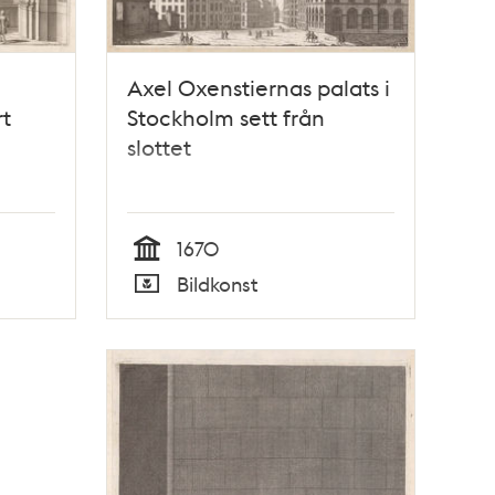
Axel Oxenstiernas palats i
rt
Stockholm sett från
slottet
1670
Tid
Bildkonst
Typ