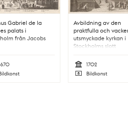
s Gabriel de la
Avbildning av den
es palats i
praktfulla och vacke
holm från Jacobs
utsmyckade kyrkan i
Stockholms slott
1670
1702
Tid
Bildkonst
Bildkonst
Typ