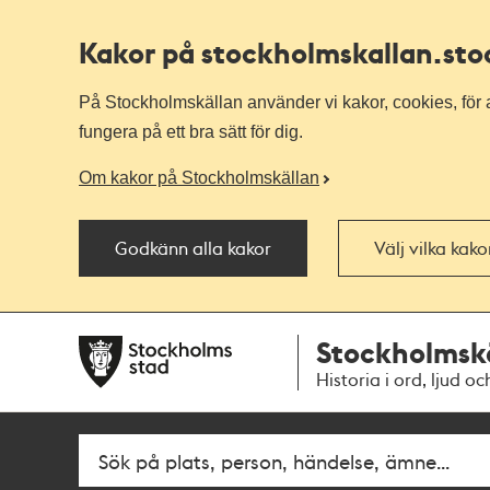
Kakor på stockholmskallan
.st
På Stockholmskällan använder vi kakor, cookies, för a
fungera på ett bra sätt för dig.
Om kakor på Stockholmskällan
Godkänn alla kakor
Välj vilka kak
Till
Till
Stockholmsk
navigationen
huvudinnehållet
Historia i ord, ljud oc
Fritextsök