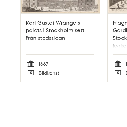
Karl Gustaf Wrangels
Magnu
palats i Stockholm sett
Gardi
från stadssidan
Stock
kyrka
1667
Tid
Tid
Bildkonst
Typ
Typ