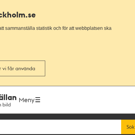
ockholm.se
tt sammanställa statistik och för att webbplatsen ska
or vi får använda
ällan
Meny
h bild
Sök