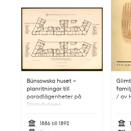
Bünsowska huset –
Glimt
planritningar till
famil
paradlägenheter på
/ av
Strandvägen
1886 till 1892
Tid
Tid