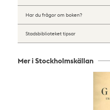
Har du frågor om boken?
Stadsbiblioteket tipsar
Mer i Stockholmskällan
Relaterade
poster
och
teman