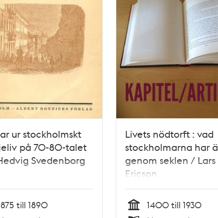
ar ur stockholmskt
Livets nödtorft : vad
jeliv på 70-80-talet
stockholmarna har ät
 Hedvig Svedenborg
genom seklen / Lars
Ericson
1875 till 1890
1400 till 1930
Tid