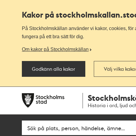
Kakor på stockholmskallan
.st
På Stockholmskällan använder vi kakor, cookies, för a
fungera på ett bra sätt för dig.
Om kakor på Stockholmskällan
Godkänn alla kakor
Välj vilka kak
Till
Till
Stockholmsk
navigationen
huvudinnehållet
Historia i ord, ljud oc
Fritextsök