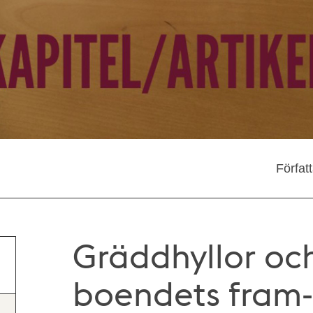
Förfat
Gräddhyllor och
boendets fram-