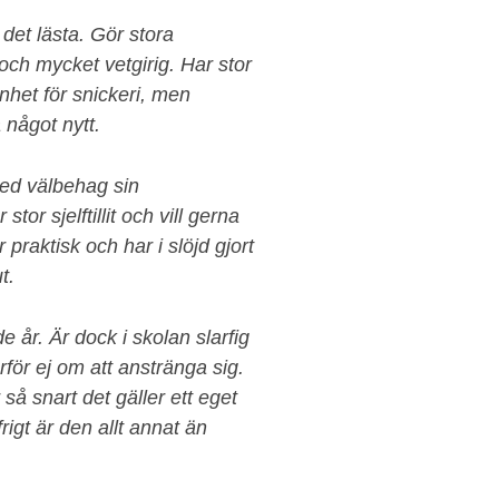
 det lästa. Gör stora
och mycket vetgirig. Har stor
lenhet för snickeri, men
a något nytt.
med välbehag sin
or sjelftillit och vill gerna
raktisk och har i slöjd gjort
t.
 år. Är dock i skolan slarfig
rför ej om att anstränga sig.
så snart det gäller ett eget
igt är den allt annat än