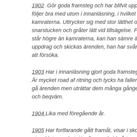
1902
Gör goda framsteg och har blifvit uppf
följer bra med utom i innanläsning, i hvilke
kamraterna. Uttrycker sig med stor lätthet o
snarstucken och gråter lätt vid tillsägelse
står högre än kamraterna, kan han sämre än
uppdrag och skickas ärenden, han har svårt 
att försöka.
1903
Har i innanläsning gjort goda framste
Är mycket road af ritning och tycks ha falle
gå ärenden men uträttar dem många gånger s
och beqväm.
1904
Lika med föregående år.
1905
Har fortfarande gått framåt, visar i sk