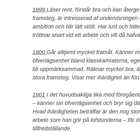
1899
Läser rent, förstår bra och kan återge
framsteg, är intresserad af undervisningen 
ambition och blir lätt stött. Har lust och fal
tröttnar snart vid ett arbete och vill då hafv
1900
Går alltjemt mycket framåt. Känner 
öfverlägsenhet bland klasskamraterna, eger st
bli uppmärksammad. Räknar mycket bra, är p
stora framsteg. Visar mer ihärdighet än föru
1901
I det huvudsakliga lika med föregående
– känner sin öfverlägsenhet och bryr sig dä
Hvad ihärdigheten beträffar är den nog stor 
arbete som han gör på lofstunderna – för öfr
tillfredställande.