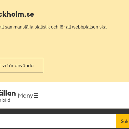
ockholm.se
tt sammanställa statistik och för att webbplatsen ska
or vi får använda
ällan
Meny
h bild
Sök