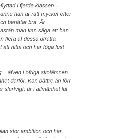
lyttad i fjerde klassen –
t ännu han är rätt mycket efter
ch berättar bra. Är
. Fastän man kan säga att han
 flera af dessa uträtta
att hitta och har föga lust
g – äfven i öfriga skolämnen.
nhet därför. Kan bättre än förr
larfvigt; är i allmänhet lat
olan stor ambition och har