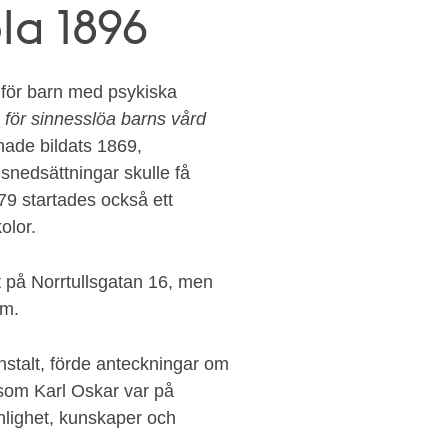
la 1896
 för barn med psykiska
för sinnesslöa barns vård
ade bildats 1869,
snedsättningar skulle få
879 startades också ett
olor.
t på Norrtullsgatan 16, men
lm.
stalt, förde anteckningar om
 som Karl Oskar var på
onlighet, kunskaper och