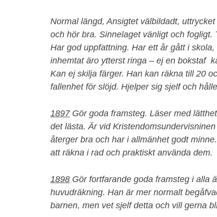
Normal längd, Ansigtet välbildadt, uttrycket
och hör bra. Sinnelaget vänligt och fogligt. 
Har god uppfattning. Har ett år gått i skol
inhemtat äro ytterst ringa – ej en bokstaf
Kan ej skilja färger. Han kan räkna till 20 oc
fallenhet för slöjd. Hjelper sig sjelf och håll
1897
Gör goda framsteg. Läser med lätthet
det lästa. Är vid Kristendomsundervisninen
återger bra och har i allmänhet godt minne. 
att räkna i rad och praktiskt använda dem.
1898
Gör fortfarande goda framsteg i alla äm
huvudräkning. Han är mer normalt begåfvad 
barnen, men vet sjelf detta och vill gerna