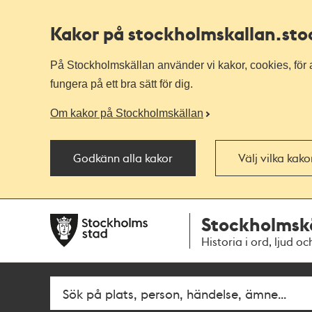
Kakor på stockholmskallan
.st
På Stockholmskällan använder vi kakor, cookies, för a
fungera på ett bra sätt för dig.
Om kakor på Stockholmskällan
Godkänn alla kakor
Välj vilka kak
Till
Till
Stockholmsk
navigationen
huvudinnehållet
Historia i ord, ljud oc
Fritextsök