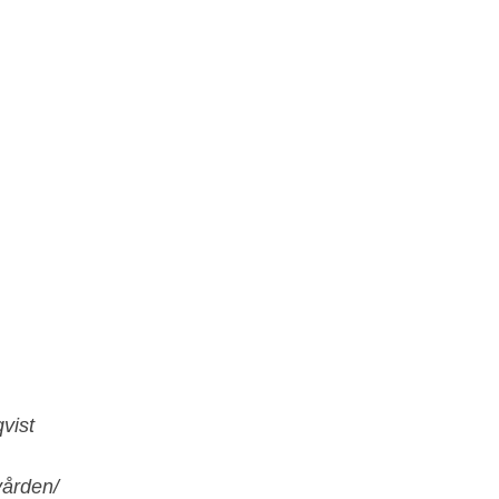
vist
vården/