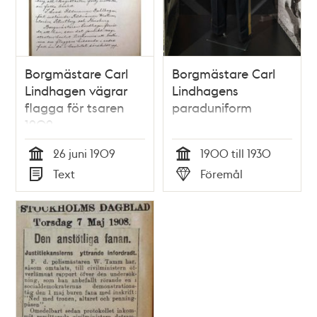
Borgmästare Carl
Borgmästare Carl
Lindhagen vägrar
Lindhagens
flagga för tsaren
paraduniform
1909
26 juni 1909
1900 till 1930
Tid
Tid
Text
Föremål
Typ
Typ