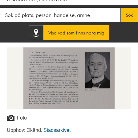
Fritextsök
Sök
Visa vad som finns nära mig
Foto
Upphov: Okänd.
Stadsarkivet