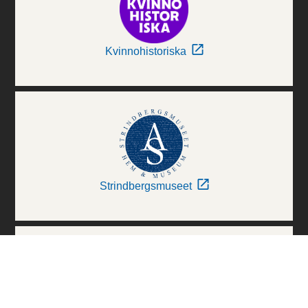
Kvinnohistoriska
Strindbergsmuseet