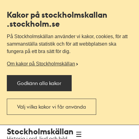
Kakor på stockholmskallan
.stockholm.se
På Stockholmskällan använder vi kakor, cookies, för att
sammanställa statistik och för att webbplatsen ska
fungera på ett bra sätt för dig.
Om kakor på Stockholmskällan
Godkänn alla kakor
Välj vilka kakor vi får använda
Till
Till
Stockholmskällan
navigationen
huvudinnehållet
Historia i ord, ljud och bild