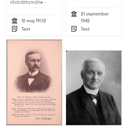
rösträttsmöte -
präster -
artikel i SvD 13 maj
stadsfullmäktige
21 september
1902
1942
Tid
12 maj 1902
1942
Tid
Text
Text
Typ
Typ