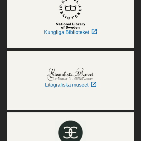
Kungliga Biblioteket
Litografiska museet