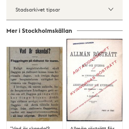
Stadsarkivet tipsar
Mer i Stockholmskällan
Relaterade
poster
och
teman
"Vad är skandal?
Allmän rösträtt för