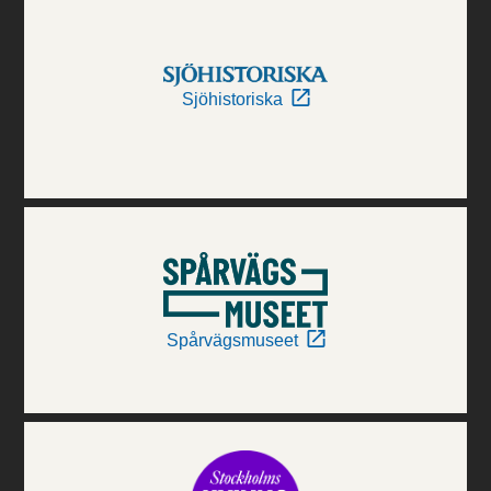
Sjöhistoriska
Spårvägsmuseet