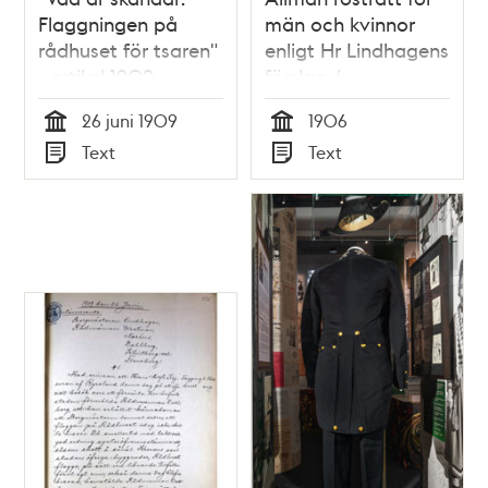
Flaggningen på
män och kvinnor
rådhuset för tsaren"
enligt Hr Lindhagens
- artikel 1909
förslag /
Arbetarepartiet och
26 juni 1909
1906
kvinnorna – ett
Tid
Tid
Text
Text
föredrag 7/3 1906 af
Typ
Typ
S. Dahlbäck.