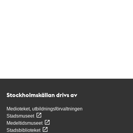
Kontakt
Stockholmskällan
Stockholmskällan drivs av
Medioteket, utbildningsförvaltningen
Stadsmuseet
Medeltidsmuseet
Stadsbiblioteket