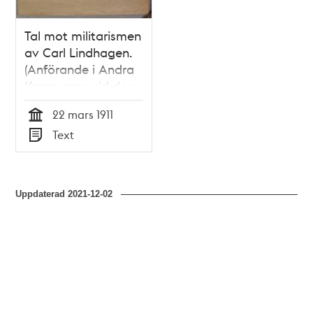
Tal mot militarismen
av Carl Lindhagen.
(Anförande i Andra
Kammaren vid den
stora
22 mars 1911
militärdebatten den
Tid
Text
22 mars 1911)
Typ
Uppdaterad
2021-12-02