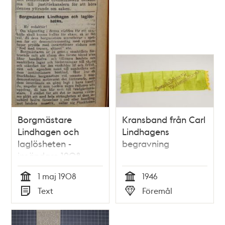
Borgmästare
Kransband från Carl
Lindhagen och
Lindhagens
laglösheten -
begravning
insändare 1908
1 maj 1908
1946
Tid
Tid
Text
Föremål
Typ
Typ