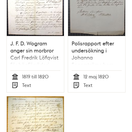
J. F. D. Wogram
Polisrapport efter
anger sin morbror
undersökning i
Carl Fredrik Löfqvist
Johanna
för högförräderi -
Segerströms hem,
brev 1820
angående fallet Carl
1819 till 1820
12 maj 1820
Fredrik Löfqvist – 12
Tid
Tid
Text
Text
maj 1820
Typ
Typ