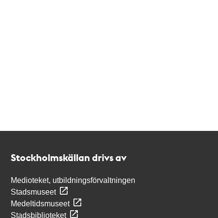
Kontakt
Stockholmskällan
Stockholmskällan drivs av
Medioteket, utbildningsförvaltningen
Stadsmuseet
Medeltidsmuseet
Stadsbiblioteket