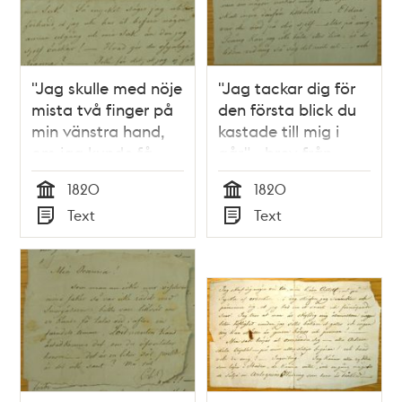
"Jag skulle med nöje
"Jag tackar dig för
mista två finger på
den första blick du
min vänstra hand,
kastade till mig i
om jag kunde få
går" - brev från
tala vid dig allena" -
fängslade Löfqvist
1820
1820
brev från fängslade
till Johanna 1820
Tid
Tid
Text
Text
Löfqvist till Johanna
Typ
Typ