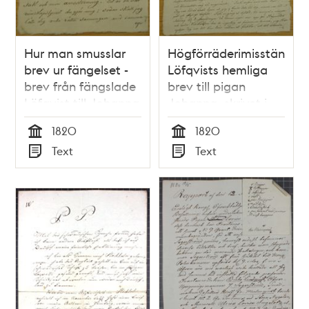
Hur man smusslar
Högförräderimisstänkte
brev ur fängelset -
Löfqvists hemliga
brev från fängslade
brev till pigan
Löfqvist till Johanna
Johanna, skrivet i
Segerström 1820
fängelsecellen i
1820
1820
Slottet 1820
Tid
Tid
Text
Text
Typ
Typ