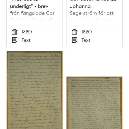
underligt" - brev
Johanna
från fängslade Carl
Segerström för att
Fredrik Löfqvist till
ha hindrat honom
systersonen Adolf
att begå självmord
1820
1820
- brev 1820
Tid
Tid
Text
Text
Typ
Typ