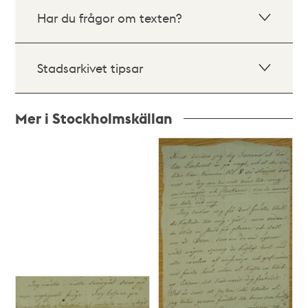
Har du frågor om texten?
Stadsarkivet tipsar
Mer i Stockholmskällan
Relaterade
poster
och
teman