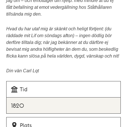
jag om – och emottager din hjelp: med mindre at du ej
fått befallning at emot vedergällning hos Ståthållaren
tillsända mig den.
Hvad du har utaf mig är skänkt och heligt förtjent: (du
räddade mit Lif om söndags afton) – ingen dödlig bör
derföre tilltala dig; när jag bekänner at du därföre ej
bevisat mig andra höfligheter än dem du, som beskedlig
flicka kann slösa på hela världen, dygd, vänskap och nit!
Din vän Carl Lqt
Tid
1820
Plats