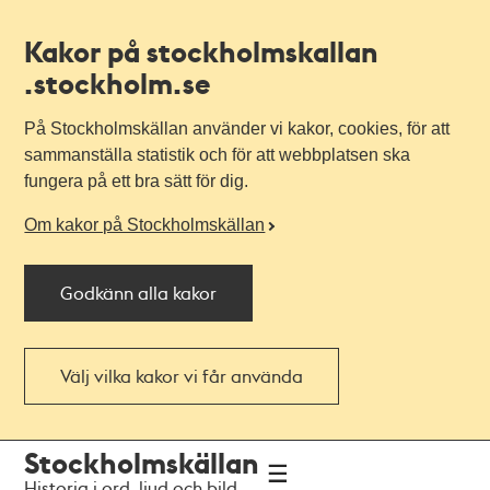
Kakor på stockholmskallan
.stockholm.se
På Stockholmskällan använder vi kakor, cookies, för att
sammanställa statistik och för att webbplatsen ska
fungera på ett bra sätt för dig.
Om kakor på Stockholmskällan
Godkänn alla kakor
Välj vilka kakor vi får använda
Till
Till
Stockholmskällan
navigationen
huvudinnehållet
Historia i ord, ljud och bild