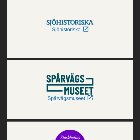
Sjöhistoriska
Spårvägsmuseet