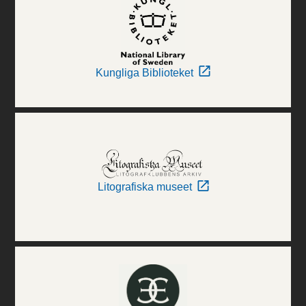
Kungliga Biblioteket
Litografiska museet