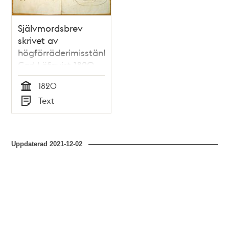
Självmordsbrev
skrivet av
högförräderimisstänkte
Carl Löfqvist 1820
1820
Tid
Text
Typ
Uppdaterad
2021-12-02