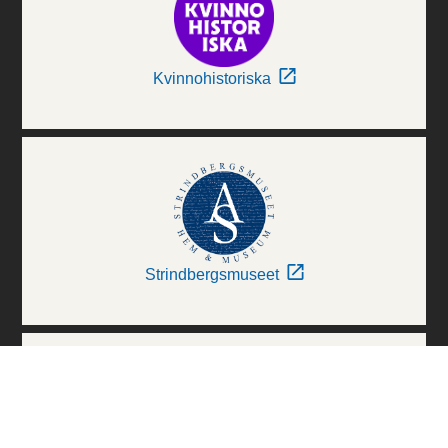
Kvinnohistoriska
Strindbergsmuseet