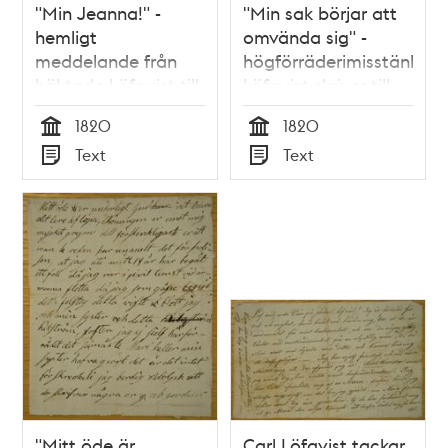
"Min Jeanna!" -
"Min sak börjar att
hemligt
omvända sig" -
meddelande från
högförräderimisstänkte
häktade Löfqvist till
Löfqvist skriver till
Johanna
Adolf från fängelset
1820
1820
Segerström
Tid
Tid
Text
Text
Typ
Typ
"Mitt öde är
Carl Löfqvist tackar