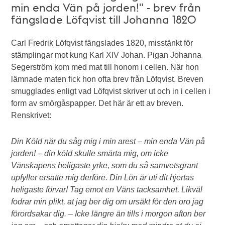
min enda Vän på jorden!" - brev från
fängslade Löfqvist till Johanna 1820
Carl Fredrik Löfqvist fängslades 1820, misstänkt för
stämplingar mot kung Karl XIV Johan. Pigan Johanna
Segerström kom med mat till honom i cellen. När hon
lämnade maten fick hon ofta brev från Löfqvist. Breven
smugglades enligt vad Löfqvist skriver ut och in i cellen i
form av smörgåspapper. Det här är ett av breven.
Renskrivet:
Din Köld när du såg mig i min arest – min enda Vän på
jorden! – din köld skulle smärta mig, om icke
Vänskapens heligaste yrke, som du så samvetsgrant
upfyller ersatte mig derföre. Din Lön är uti dit hjertas
heligaste förvar! Tag emot en Väns tacksamhet. Likväl
fodrar min plikt, at jag ber dig om ursäkt för den oro jag
förordsakar dig. – Icke längre än tills i morgon afton ber