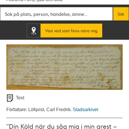
Fritextsök
Sök
Visa vad som finns nära mig
Text
Författare: Löfqvist, Carl Fredrik.
Stadsarkivet
"Din Köld när du såg mig i min arest –