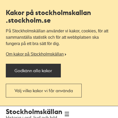
Kakor på stockholmskallan
.stockholm.se
På Stockholmskällan använder vi kakor, cookies, för att
sammanställa statistik och för att webbplatsen ska
fungera på ett bra sätt för dig.
Om kakor på Stockholmskällan
Godkänn alla kakor
Välj vilka kakor vi får använda
Till
Till
Stockholmskällan
navigationen
huvudinnehållet
Historia i ord, ljud och bild