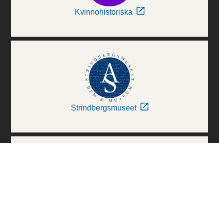
Kvinnohistoriska
Strindbergsmuseet
Thielska Galleriet