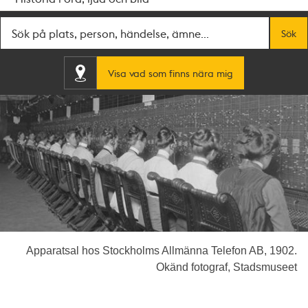
Fritextsök
Sök
Visa vad som finns nära mig
Apparatsal hos Stockholms Allmänna Telefon AB, 1902.
Okänd fotograf, Stadsmuseet