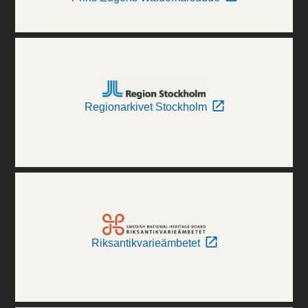
Regionarkivet Stockholm
Riksantikvarieämbetet