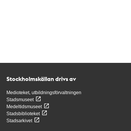
Kontakt
Stockholmskällan
Stockholmskällan drivs av
Medioteket, utbildningsförvaltningen
Stadsmuseet
Medeltidsmuseet
Stadsbiblioteket
Stadsarkivet