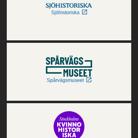
Sjöhistoriska
Spårvägsmuseet