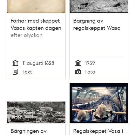
Förhör med skeppet
Bärgning av
Vasas kapten dagen
regalskeppet Wasa
efter olyckan
11 augusti 1628
1959
Tid
Tid
Text
Foto
Typ
Typ
Bärgningen av
Regalskeppet Vasa i