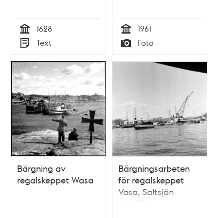
1628
1961
Tid
Tid
Text
Foto
Typ
Typ
Bärgning av
Bärgningsarbeten
regalskeppet Wasa
för regalskeppet
Vasa, Saltsjön
utanför
Beckholmen. I