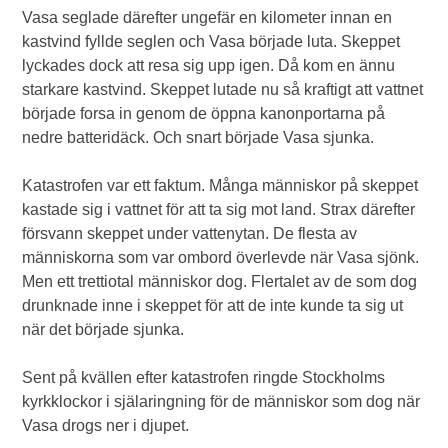
Vasa seglade därefter ungefär en kilometer innan en
kastvind fyllde seglen och Vasa började luta. Skeppet
lyckades dock att resa sig upp igen. Då kom en ännu
starkare kastvind. Skeppet lutade nu så kraftigt att vattnet
började forsa in genom de öppna kanonportarna på
nedre batteridäck. Och snart började Vasa sjunka.
Katastrofen var ett faktum. Många människor på skeppet
kastade sig i vattnet för att ta sig mot land. Strax därefter
försvann skeppet under vattenytan. De flesta av
människorna som var ombord överlevde när Vasa sjönk.
Men ett trettiotal människor dog. Flertalet av de som dog
drunknade inne i skeppet för att de inte kunde ta sig ut
när det började sjunka.
Sent på kvällen efter katastrofen ringde Stockholms
kyrkklockor i själaringning för de människor som dog när
Vasa drogs ner i djupet.