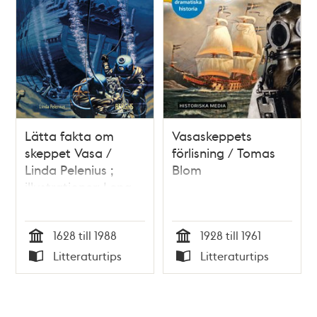
Lätta fakta om
Vasaskeppets
skeppet Vasa /
förlisning / Tomas
Linda Pelenius ;
Blom
illustrationer: Lena
Thoft Sjöström
1628 till 1988
1928 till 1961
Tid
Tid
Litteraturtips
Litteraturtips
Typ
Typ