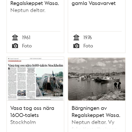
Regalskeppet Wasa.
gamla Vasavarvet
Neptun deltar.
1961
1976
Tid
Tid
Foto
Foto
Typ
Typ
Vasa tog oss nära
Bärgningen av
1600-talets
Regalskeppet Wasa.
Stockholm
Neptun deltar. Vy
från Kastellholmen.