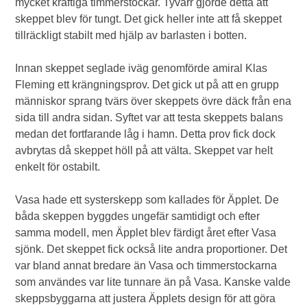
mycket kraftiga timmerstockar. Tyvärr gjorde detta att
skeppet blev för tungt. Det gick heller inte att få skeppet
tillräckligt stabilt med hjälp av barlasten i botten.
Innan skeppet seglade iväg genomförde amiral Klas
Fleming ett krängningsprov. Det gick ut på att en grupp
människor sprang tvärs över skeppets övre däck från ena
sida till andra sidan. Syftet var att testa skeppets balans
medan det fortfarande låg i hamn. Detta prov fick dock
avbrytas då skeppet höll på att välta. Skeppet var helt
enkelt för ostabilt.
Vasa hade ett systerskepp som kallades för Äpplet. De
båda skeppen byggdes ungefär samtidigt och efter
samma modell, men Äpplet blev färdigt året efter Vasa
sjönk. Det skeppet fick också lite andra proportioner. Det
var bland annat bredare än Vasa och timmerstockarna
som användes var lite tunnare än på Vasa. Kanske valde
skeppsbyggarna att justera Äpplets design för att göra