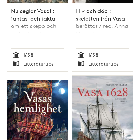
Nu seglar Vasa! :
I liv och död :
fantasi och fakta
skeletten från Vasa
om ett skepp och
berättar / red. Anna
en tid / text av
Maria Forssberg och
Mats Wahl ; bilder
Fred Hocker
av Sven Nordqvist ;
1628
1628
faktaunderlag och
Tid
Tid
faktatext av Birgitta
Litteraturtips
Litteraturtips
Stapf m.fl.
Typ
Typ