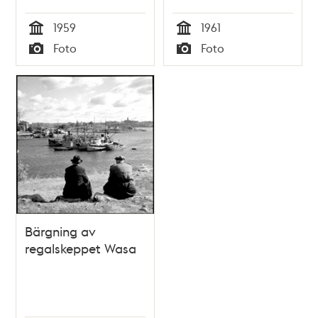
förgrunden
1959
1961
sightseeingbåt
Tid
Tid
Foto
Foto
Typ
Typ
Bärgning av
regalskeppet Wasa