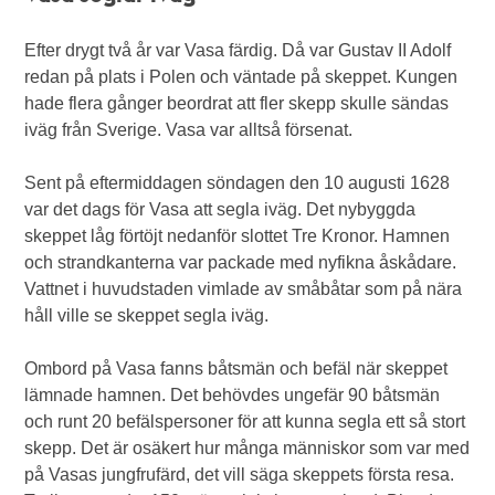
Efter drygt två år var Vasa färdig. Då var Gustav II Adolf
redan på plats i Polen och väntade på skeppet. Kungen
hade flera gånger beordrat att fler skepp skulle sändas
iväg från Sverige. Vasa var alltså försenat.
Sent på eftermiddagen söndagen den 10 augusti 1628
var det dags för Vasa att segla iväg. Det nybyggda
skeppet låg förtöjt nedanför slottet Tre Kronor. Hamnen
och strandkanterna var packade med nyfikna åskådare.
Vattnet i huvudstaden vimlade av småbåtar som på nära
håll ville se skeppet segla iväg.
Ombord på Vasa fanns båtsmän och befäl när skeppet
lämnade hamnen. Det behövdes ungefär 90 båtsmän
och runt 20 befälspersoner för att kunna segla ett så stort
skepp. Det är osäkert hur många människor som var med
på Vasas jungfrufärd, det vill säga skeppets första resa.