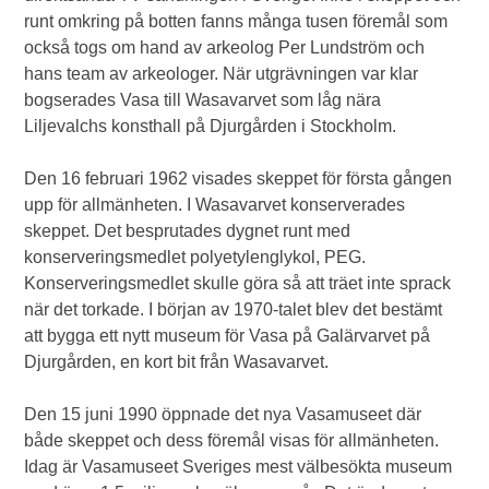
runt omkring på botten fanns många tusen föremål som
också togs om hand av arkeolog Per Lundström och
hans team av arkeologer. När utgrävningen var klar
bogserades Vasa till Wasavarvet som låg nära
Liljevalchs konsthall på Djurgården i Stockholm.
Den 16 februari 1962 visades skeppet för första gången
upp för allmänheten. I Wasavarvet konserverades
skeppet. Det besprutades dygnet runt med
konserveringsmedlet polyetylenglykol, PEG.
Konserveringsmedlet skulle göra så att träet inte sprack
när det torkade. I början av 1970-talet blev det bestämt
att bygga ett nytt museum för Vasa på Galärvarvet på
Djurgården, en kort bit från Wasavarvet.
Den 15 juni 1990 öppnade det nya Vasamuseet där
både skeppet och dess föremål visas för allmänheten.
Idag är Vasamuseet Sveriges mest välbesökta museum