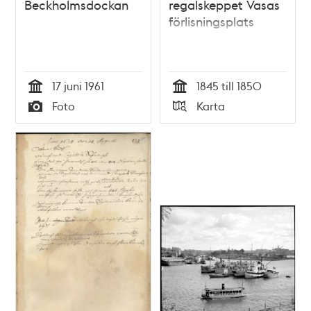
Beckholmsdockan
regalskeppet Vasas
förlisningsplats
17 juni 1961
1845 till 1850
Tid
Tid
Foto
Karta
Typ
Typ