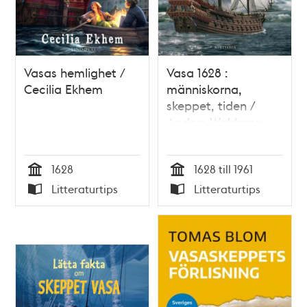
Vasas hemlighet /
Vasa 1628 :
Cecilia Ekhem
människorna,
skeppet, tiden /
Anders Wahlgren
1628
1628 till 1961
Tid
Tid
Litteraturtips
Litteraturtips
Typ
Typ