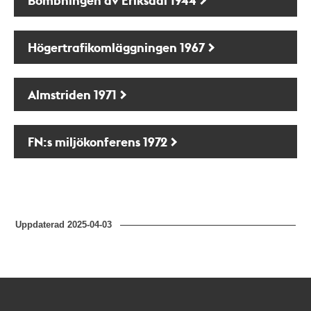
Högertrafikomläggningen 1967
Almstriden 1971
FN:s miljökonferens 1972
Uppdaterad
2025-04-03
Kontakt
Stockholmskällan