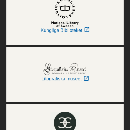
Kungliga Biblioteket
Litografiska museet