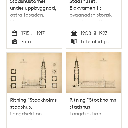
Stadshustornet
Stadshuset,
under uppbyggnad,
Eldkvarnen 1 :
östra fasaden.
byggnadshistorisk
Murare och
inventering : D. 1
timmermän i arbete.
Historik / Hedvig
1915 till 1917
1908 till 1923
Schönbäck
Tid
Tid
Foto
Litteraturtips
Typ
Typ
Ritning "Stockholms
Ritning "Stockholms
stadshus.
stadshus.
Längdsektion
Längdsektion
genom Östra
genom Södra
längan. Planer av
längan."