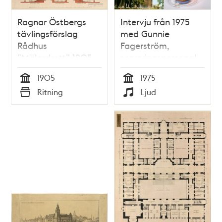
Ragnar Östbergs
Intervju från 1975
tävlingsförslag
med Gunnie
Rådhus
Fagerström,
”Mälardrott” 1905,
serveringspersonal
sektioner och planer
på Futten vid
1905
1975
tornet
Stadshusbygget
Tid
Tid
Ritning
Ljud
Typ
Typ