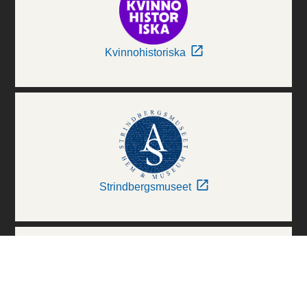
Kvinnohistoriska
Strindbergsmuseet