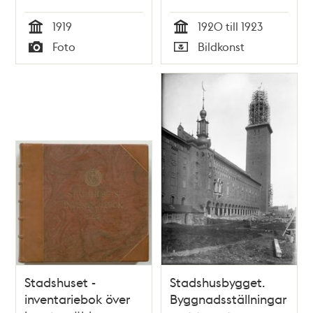
och Södermalm.
1920
1919
1920 till 1923
Tid
Tid
Foto
Bildkonst
Typ
Typ
Stadshuset -
Stadshusbygget.
inventariebok över
Byggnadsställningar