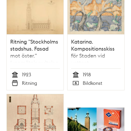
Ritning "Stockholms
Katarina.
stadshus. Fasad
Kompositionsskiss
mot öster."
för Staden vid
(uppmätningsritning
vattnet,
1923)
väggmålning i
1923
1918
Stockholm stadshus
Tid
Tid
Ritning
Bildkonst
Typ
Typ