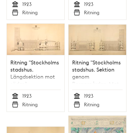
1923
1923
tornet."
(uppmätningsritning
Tid
Tid
Ritning
Ritning
(uppmätningsritning
1923)
Typ
Typ
1923)
Ritning "Stockholms
Ritning "Stockholms
stadshus.
stadshus. Sektion
Längdsektion mot
genom
söder."
Borgargården. Mot
(uppmätningsritning
väster. Mot öster."
1923
1923
1923)
(uppmätningsritning
Tid
Tid
Ritning
Ritning
1923)
Typ
Typ