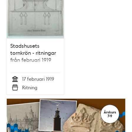
Stadshusets
tornkrön - ritningar
från februari 1919
17 februari 1919
Tid
Ritning
Typ
Årskurs
7-9