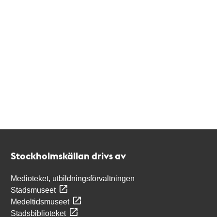
Kontakt
Stockholmskällan
Stockholmskällan drivs av
Medioteket, utbildningsförvaltningen
Stadsmuseet
Medeltidsmuseet
Stadsbiblioteket