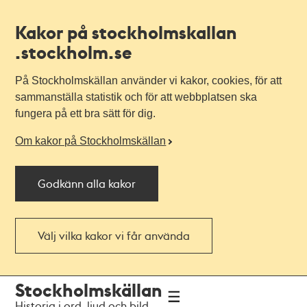
Kakor på stockholmskallan
.stockholm.se
På Stockholmskällan använder vi kakor, cookies, för att
sammanställa statistik och för att webbplatsen ska
fungera på ett bra sätt för dig.
Om kakor på Stockholmskällan
Godkänn alla kakor
Välj vilka kakor vi får använda
Till
Till
Stockholmskällan
navigationen
huvudinnehållet
Historia i ord, ljud och bild