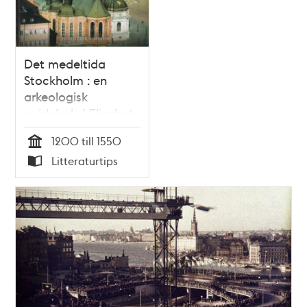
Det medeltida
Stockholm : en
arkeologisk
guidebok / Elisabet
Regner
1200 till 1550
Tid
Litteraturtips
Typ