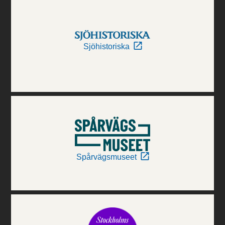
Sjöhistoriska
Spårvägsmuseet