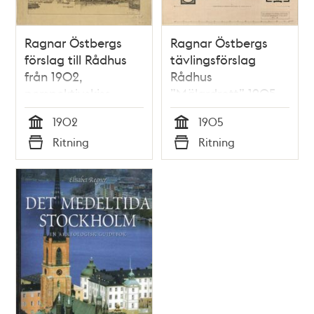
Ragnar Östbergs
Ragnar Östbergs
förslag till Rådhus
tävlingsförslag
från 1902,
Rådhus
perspektivskiss
”Mälardrott” 1905,
planritning 1 tr.
1902
1905
Tid
Tid
Ritning
Ritning
Typ
Typ