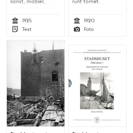
konst, möbler,
runt tornet.
textilier och armatur
1925
1925
1920
Tid
Tid
Text
Foto
Typ
Typ