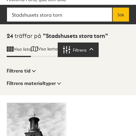
Sök
Fritextsök
Sök
Sökresultat
24
träffar på
Stadshusets stora torn
Visa karta
Visa lista
Filtrera
Filtrera
Filtrera tid
Filtrera materialtyper
Visningsläge
Totalt
24
träffar
Lista
Karta