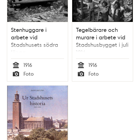
Stenhuggare i
Tegelbärare och
arbete vid
murare i arbete vid
Stadshusets södra
Stadshusbygget i juli
länga
1916
1916
1916
Tid
Tid
Foto
Foto
Typ
Typ