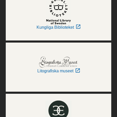
Kungliga Biblioteket
Litografiska museet