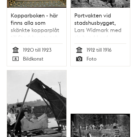
Kopparboken - här
Portvakten vid
finns alla som
stadshusbygget,
skänkte kopparplåt
Lars Widmark med
till Stadshusets tak
sin hund Lord.
1920
1920 till 1923
1912 till 1916
Tid
Tid
Bildkonst
Foto
Typ
Typ