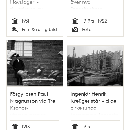
Hovslageri -
över nya
tillverkning av
Stadshusbron
hästsko och skoning
1931
1919 till 1922
(1931)
Tid
Tid
Film & rörlig bild
Foto
Typ
Typ
Förgyllaren Paul
Ingenjör Henrik
Magnusson vid Tre
Kreüger står vid de
Kronor-
cirkelrunda
utsmyckningen,
formarna till tornets
framför
fundament.
1918
1913
stadshusfasaden.
Stadshuset är under