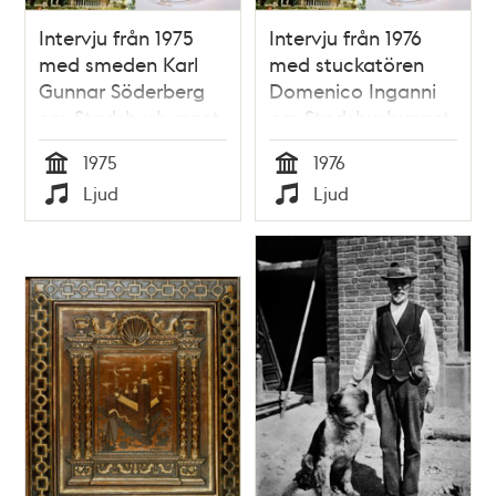
Intervju från 1975
Intervju från 1976
med smeden Karl
med stuckatören
Gunnar Söderberg
Domenico Inganni
om Stadshusbygget
om Stadshusbygget
1975
1976
Tid
Tid
Ljud
Ljud
Typ
Typ