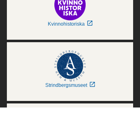
Kvinnohistoriska
Strindbergsmuseet