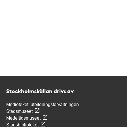
Kontakt
Stockholmskällan
Stockholmskällan drivs av
Medioteket, utbildningsförvaltningen
Stadsmuseet
Medeltidsmuseet
Stadsbiblioteket