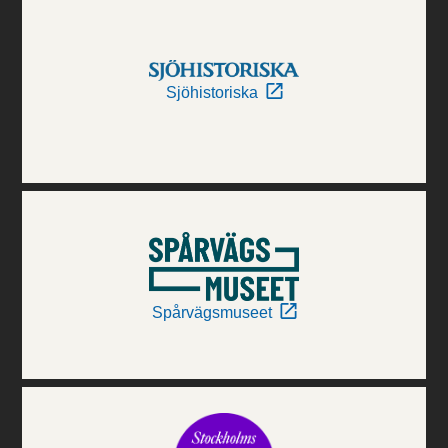
Sjöhistoriska
Spårvägsmuseet