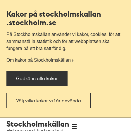
Kakor på stockholmskallan
.stockholm.se
På Stockholmskällan använder vi kakor, cookies, för att
sammanställa statistik och för att webbplatsen ska
fungera på ett bra sätt för dig.
Om kakor på Stockholmskällan
Godkänn alla kakor
Välj vilka kakor vi får använda
Till
Till
Stockholmskällan
navigationen
huvudinnehållet
Historia i ord, ljud och bild