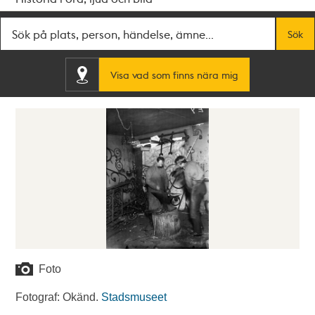
Fritextsök
Sök
Visa vad som finns nära mig
Foto
Fotograf: Okänd.
Stadsmuseet