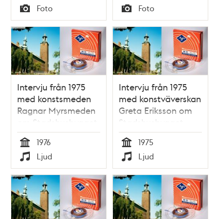
Tid
Tid
Foto
Foto
uppförande.
Typ
Typ
Intervju från 1975
Intervju från 1975
med konstsmeden
med konstväverskan
Ragnar Myrsmeden
Greta Eriksson om
om Stadshusbygget
Stadshusbygget
1976
1975
Tid
Tid
Ljud
Ljud
Typ
Typ