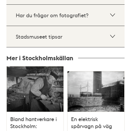
Har du frågor om fotografiet?
Stadsmuseet tipsar
Mer i Stockholmskällan
Relaterade
poster
och
teman
Bland hantverkare i
En elektrisk
Stockholm:
spårvagn på väg