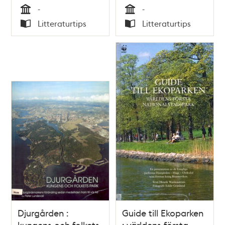
-
-
Tid
Tid
Litteraturtips
Litteraturtips
Typ
Typ
Djurgården :
Guide till Ekoparken
kungens och folkets
: världens första