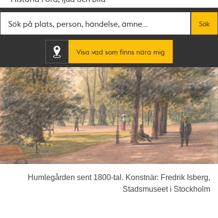
Fritextsök
Sök
Visa vad som finns nära mig
Humlegården sent 1800-tal. Konstnär: Fredrik Isberg,
Stadsmuseet i Stockholm