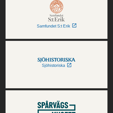
Samfundet S:t Erik
Sjöhistoriska