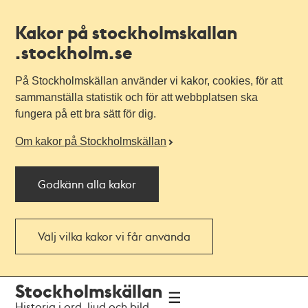
Kakor på stockholmskallan
.stockholm.se
På Stockholmskällan använder vi kakor, cookies, för att
sammanställa statistik och för att webbplatsen ska
fungera på ett bra sätt för dig.
Om kakor på Stockholmskällan
Godkänn alla kakor
Välj vilka kakor vi får använda
Till
Till
Stockholmskällan
navigationen
huvudinnehållet
Historia i ord, ljud och bild