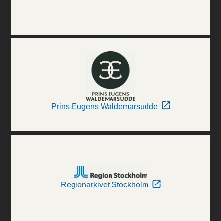
Prins Eugens Waldemarsudde
Regionarkivet Stockholm