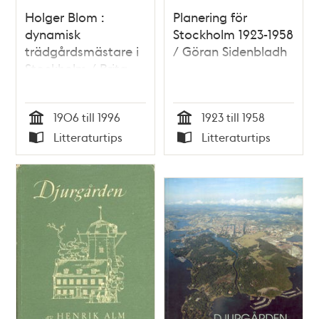
Holger Blom :
Planering för
dynamisk
Stockholm 1923-1958
trädgårdsmästare i
/ Göran Sidenbladh
Stockholm / Brita
Åsbrink
1906 till 1996
1923 till 1958
Tid
Tid
Litteraturtips
Litteraturtips
Typ
Typ