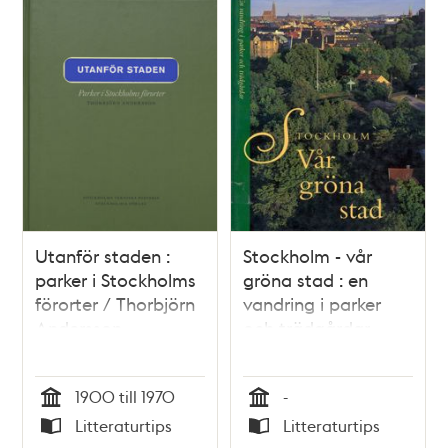
Utanför staden :
Stockholm - vår
parker i Stockholms
gröna stad : en
förorter / Thorbjörn
vandring i parker
Andersson
och trädgårdar
1900 till 1970
-
Tid
Tid
Litteraturtips
Litteraturtips