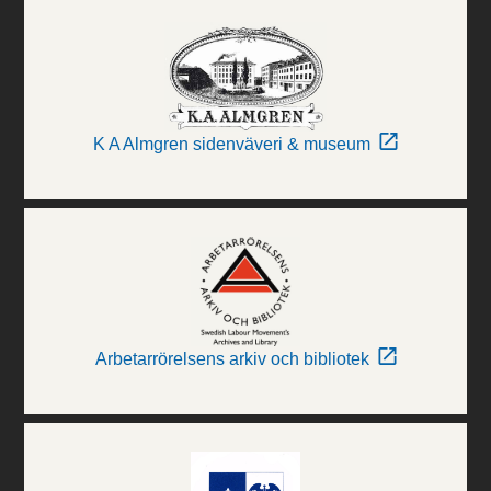
K A Almgren sidenväveri & museum
Arbetarrörelsens arkiv och bibliotek