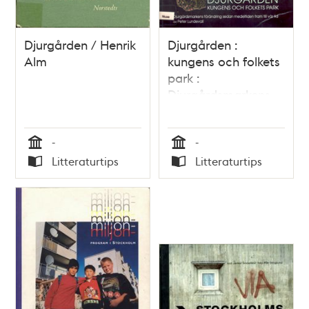
Djurgården / Henrik
Djurgården :
Alm
kungens och folkets
park :
Djurgårdsmarkens
förändring sedan
medeltiden fram till
-
-
vår tid / av Peter
Tid
Tid
Lundevall
Litteraturtips
Litteraturtips
Typ
Typ