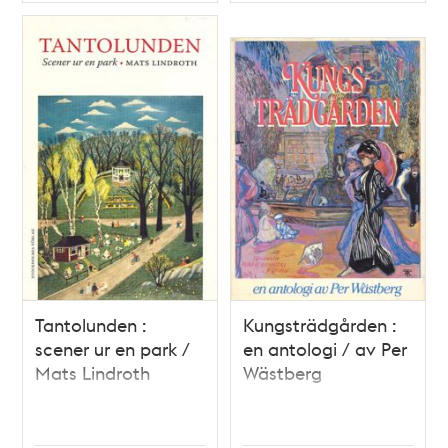
Typ
Typ
Tantolunden :
Kungsträdgården :
scener ur en park /
en antologi / av Per
Mats Lindroth
Wästberg