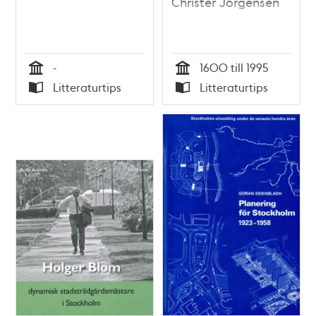
Christer Jörgensen
-
1600 till 1995
Tid
Tid
Litteraturtips
Litteraturtips
Typ
Typ