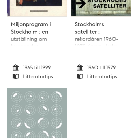
Miljonprogram i
Stockholms
Stockholm : en
satelliter :
utställning om
rekordåren 1960-
byggandet,
1979 / text: Jerker
boendet, och
Söderlind ; foto: Per
människorna /
Skoglund
1965 till 1999
1960 till 1979
katalog: redaktör
Tid
Tid
Ulrika Sax
Litteraturtips
Litteraturtips
Typ
Typ