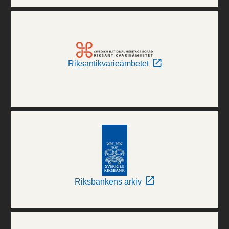
Riksantikvarieämbetet
Riksbankens arkiv