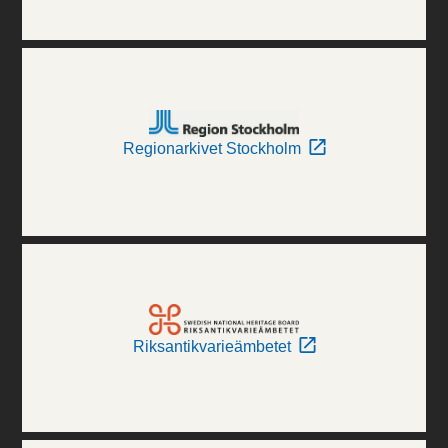
Regionarkivet Stockholm
Riksantikvarieämbetet