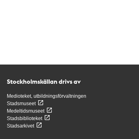
Kontakt
Stockholmskällan
Stockholmskällan drivs av
Medioteket, utbildningsförvaltningen
Stadsmuseet
Medeltidsmuseet
Stadsbiblioteket
Stadsarkivet