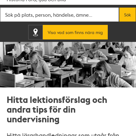
Fritextsök
Sök
Visa vad som finns nära mig
Hitta lektionsförslag och
andra tips för din
undervisning
Hitta lärarhandledningar som utgår från