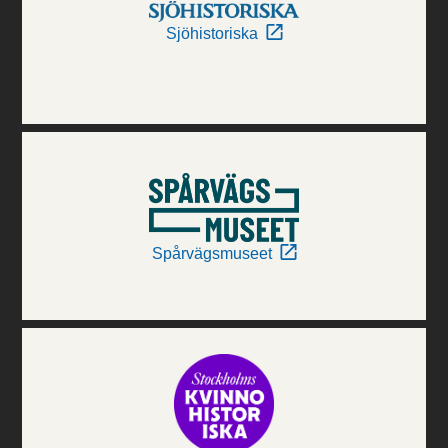
Sjöhistoriska
Spårvägsmuseet