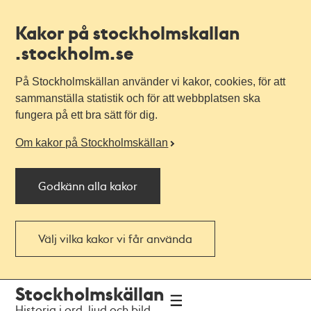
Kakor på stockholmskallan
.stockholm.se
På Stockholmskällan använder vi kakor, cookies, för att
sammanställa statistik och för att webbplatsen ska
fungera på ett bra sätt för dig.
Om kakor på Stockholmskällan
Godkänn alla kakor
Välj vilka kakor vi får använda
Till
Till
Stockholmskällan
navigationen
huvudinnehållet
Historia i ord, ljud och bild