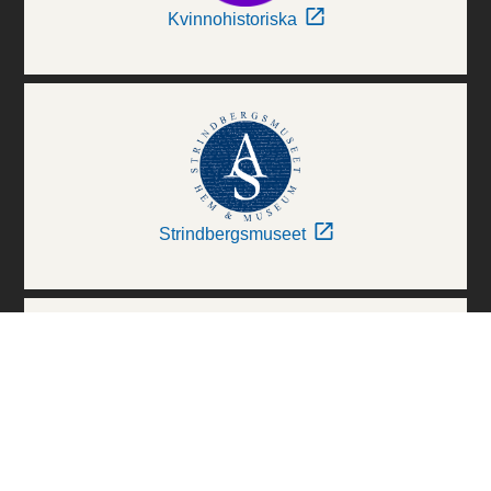
Kvinnohistoriska
Strindbergsmuseet
Thielska Galleriet