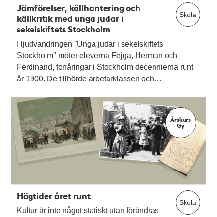
Jämförelser, källhantering och
Skola
källkritik med unga judar i
sekelskiftets Stockholm
I ljudvandringen "Unga judar i sekelskiftets
Stockholm" möter eleverna Fejga, Herman och
Ferdinand, tonåringar i Stockholm decennierna runt
år 1900. De tillhörde arbetarklassen och…
Årskurs
Gy
Högtider året runt
Skola
Kultur är inte något statiskt utan förändras