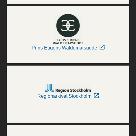
Prins Eugens Waldemarsudde
Regionarkivet Stockholm