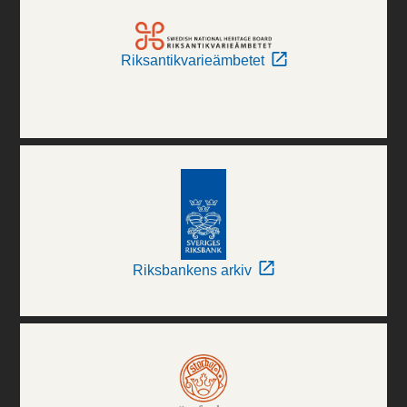
Riksantikvarieämbetet
Riksbankens arkiv