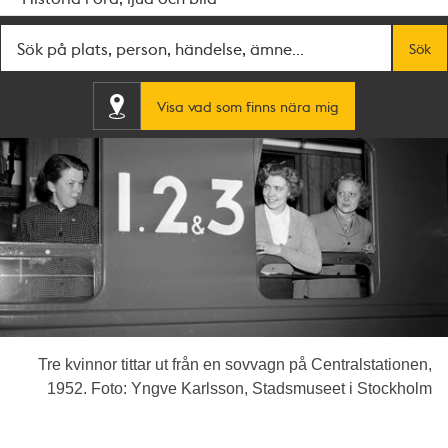
Fritextsök
Sök
Visa vad som finns nära mig
Tre kvinnor tittar ut från en sovvagn på Centralstationen,
1952. Foto: Yngve Karlsson, Stadsmuseet i Stockholm