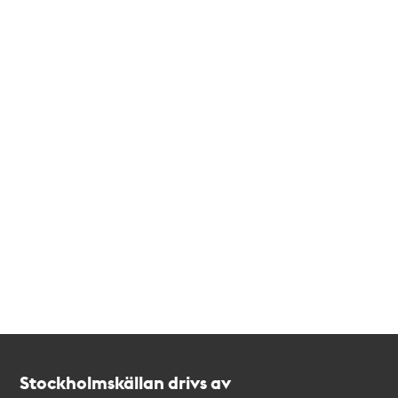
Kontakt
Stockholmskällan
Stockholmskällan drivs av