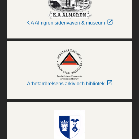
K A Almgren sidenväveri & museum
Arbetarrörelsens arkiv och bibliotek