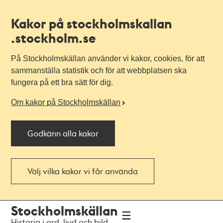
Kakor på stockholmskallan
.stockholm.se
På Stockholmskällan använder vi kakor, cookies, för att
sammanställa statistik och för att webbplatsen ska
fungera på ett bra sätt för dig.
Om kakor på Stockholmskällan
Godkänn alla kakor
Välj vilka kakor vi får använda
Till
Till
Stockholmskällan
navigationen
huvudinnehållet
Historia i ord, ljud och bild