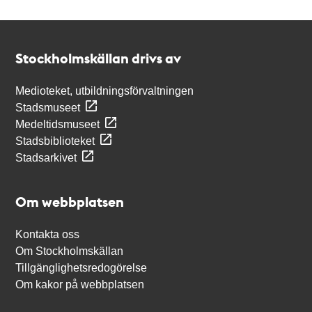
Kontakt
Stockholmskällan
Stockholmskällan drivs av
Medioteket, utbildningsförvaltningen
Stadsmuseet
Medeltidsmuseet
Stadsbiblioteket
Stadsarkivet
Om webbplatsen
Kontakta oss
Om Stockholmskällan
Tillgänglighetsredogörelse
Om kakor på webbplatsen