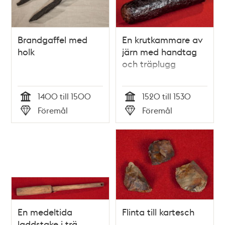
Brandgaffel med
En krutkammare av
holk
järn med handtag
och träplugg
1400 till 1500
1520 till 1530
Tid
Tid
Föremål
Föremål
Typ
Typ
En medeltida
Flinta till kartesch
laddstake i trä