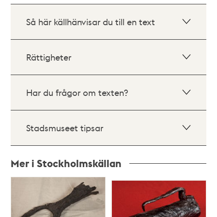
Så här källhänvisar du till en text
Rättigheter
Har du frågor om texten?
Stadsmuseet tipsar
Mer i Stockholmskällan
Relaterade
poster
och
teman