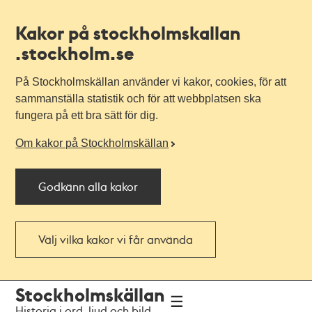
Kakor på stockholmskallan
.stockholm.se
På Stockholmskällan använder vi kakor, cookies, för att
sammanställa statistik och för att webbplatsen ska
fungera på ett bra sätt för dig.
Om kakor på Stockholmskällan
Godkänn alla kakor
Välj vilka kakor vi får använda
Till
Till
Stockholmskällan
navigationen
huvudinnehållet
Historia i ord, ljud och bild