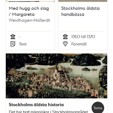
Med hugg och slag
Stockholms äldsta
/ Margareta
handbössa
Weidhagen-Hallerdt
-
1350 till 1370
Tid
Tid
Text
Föremål
Typ
Typ
Stockholms äldsta historia
Tema
Det har bott människor i Stockholmsområdet