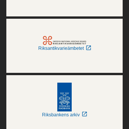
Riksantikvarieämbetet
Riksbankens arkiv