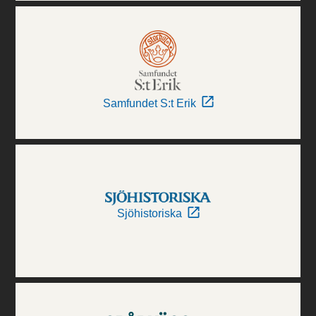
Samfundet S:t Erik
Sjöhistoriska