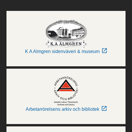
K A Almgren sidenväveri & museum
Arbetarrörelsens arkiv och bibliotek