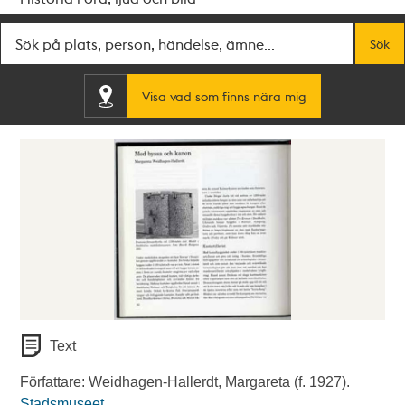
Fritextsök
Sök
Visa vad som finns nära mig
Text
Författare: Weidhagen-Hallerdt, Margareta (f. 1927).
Stadsmuseet