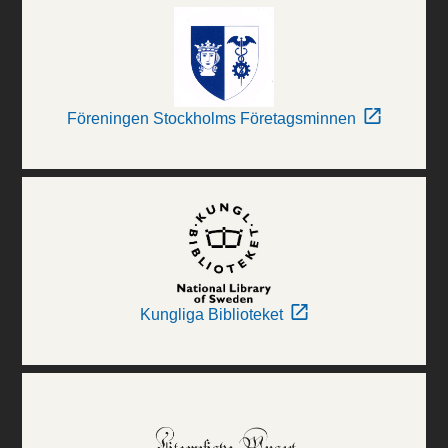
Föreningen Stockholms Företagsminnen
Kungliga Biblioteket