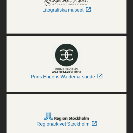
Litografiska museet
Prins Eugens Waldemarsudde
Regionarkivet Stockholm