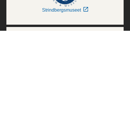
Strindbergsmuseet
Thielska Galleriet
Världskulturmuseerna