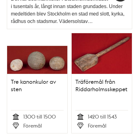
i tusentals år, långt innan staden grundades. Under
medeltiden blev Stockholm en stad med slott, kyrka,
rådhus och stadsmur. Vädersolstav…
Tre kanonkulor av
Träföremål från
sten
Riddarholmsskeppet
1300 till 1500
1420 till 1543
Tid
Tid
Föremål
Föremål
Typ
Typ