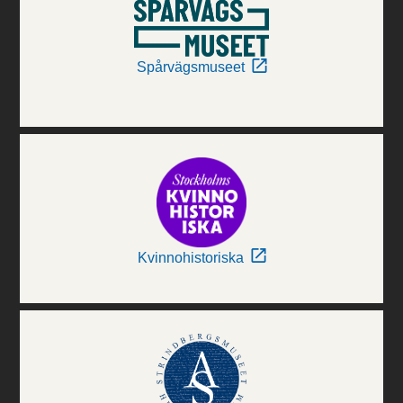
Spårvägsmuseet
Kvinnohistoriska