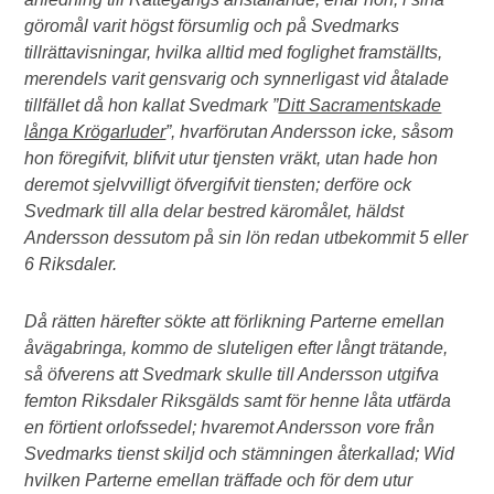
göromål varit högst försumlig och på Svedmarks
tillrättavisningar, hvilka alltid med foglighet framställts,
merendels varit gensvarig och synnerligast vid åtalade
tillfället då hon kallat Svedmark ”
Ditt Sacramentskade
långa Krögarluder
”, hvarförutan Andersson icke, såsom
hon föregifvit, blifvit utur tjensten vräkt, utan hade hon
deremot sjelvvilligt öfvergifvit tiensten; derföre ock
Svedmark till alla delar bestred käromålet, häldst
Andersson dessutom på sin lön redan utbekommit 5 eller
6 Riksdaler.
Då rätten härefter sökte att förlikning Parterne emellan
åvägabringa, kommo de sluteligen efter långt trätande,
så öfverens att Svedmark skulle till Andersson utgifva
femton Riksdaler Riksgälds samt för henne låta utfärda
en förtient orlofssedel; hvaremot Andersson vore från
Svedmarks tienst skiljd och stämningen återkallad; Wid
hvilken Parterne emellan träffade och för dem utur