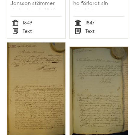
Jansson stämmer
ha förlorat sin
sin husbonde 1849
dragkista
1849
1847
Tid
Tid
Text
Text
Typ
Typ