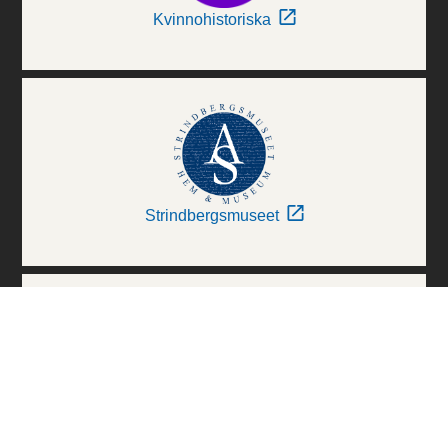
Kvinnohistoriska
Strindbergsmuseet
Thielska Galleriet