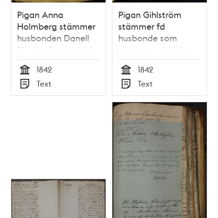
Pigan Anna
Pigan Gihlström
Holmberg stämmer
stämmer fd
husbonden Danell
husbonde som
för olagligt avsked -
vägrar ge tillbaka
rättsfall 1842
hennes kläder -
1842
1842
rättsfall 1842
Tid
Tid
Text
Text
Typ
Typ