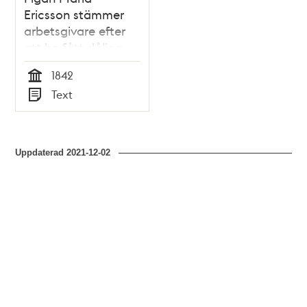
Ericsson stämmer
arbetsgivare efter
att ha fått dåliga
arbetsbetyg –
1842
rättsfall 1842
Tid
Text
Typ
Uppdaterad
2021-12-02