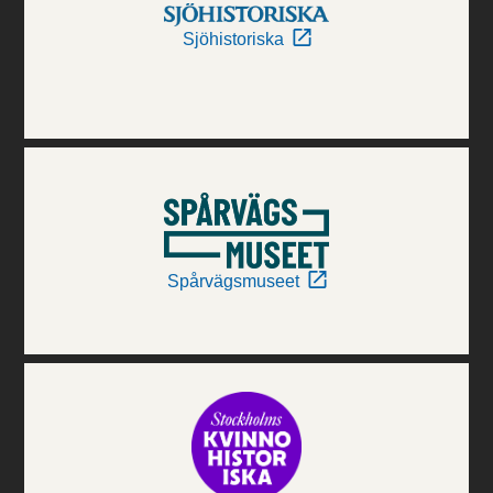
Sjöhistoriska
Spårvägsmuseet