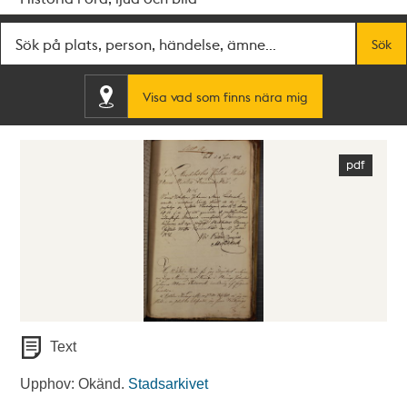
Fritextsök
Sök
Visa vad som finns nära mig
Text
Upphov: Okänd.
Stadsarkivet