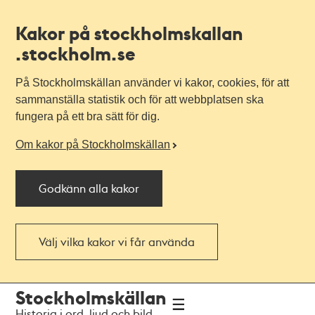
Kakor på stockholmskallan
.stockholm.se
På Stockholmskällan använder vi kakor, cookies, för att
sammanställa statistik och för att webbplatsen ska
fungera på ett bra sätt för dig.
Om kakor på Stockholmskällan
Godkänn alla kakor
Välj vilka kakor vi får använda
Till
Till
Stockholmskällan
navigationen
huvudinnehållet
Historia i ord, ljud och bild