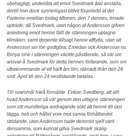
obehagligt, underlåta att emot Svedmark åtal anställa,
dertill hon dock synnerligast blifvit föranledd af det
Parterne emellan tisdag aftonen, den 7 dennes, timade
upträde, då Svedmark, utan någon af Andersson gifven
anledning emot henne fällt de stämningen uptagne
tillmälen, samt derjemte tillsagt henne afflytta, utan att
Andersson sin lön godtgöra; Emedan ock Andersson nu
förnya sine i stämningen väckte påstående, så väl om
ansvar å Svedmark för detta hennes förfarande, som om
utbekommande af ett halft års lön, räknadt ifrån den 24
sistl. April till den 24 nestlidande betalas.
Till svaromål härå förmälde Enkan Svedberg, att allt
hvad Andersson så väl genom den uttagne stämningen
som sitt mundteliga andragande sökt att henne till last
lägga, helt och hållet vore mot sanna förhållandet
stridande, utan Andersson hade deremot sjelf varit
densamma, som kunnat gifva Svedmark skälig
anledning till Rättegångs anställande, enär hon, i sina