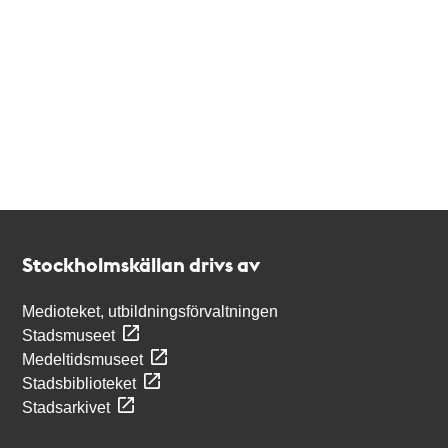
Kontakt
Stockholmskällan
Stockholmskällan drivs av
Medioteket, utbildningsförvaltningen
Stadsmuseet
Medeltidsmuseet
Stadsbiblioteket
Stadsarkivet