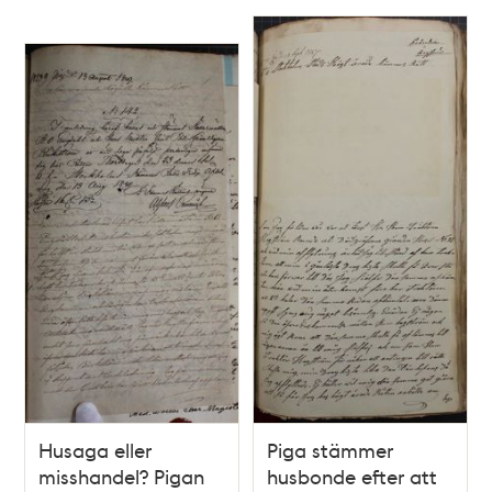
Relaterade
poster
och
teman
Husaga eller
Piga stämmer
misshandel? Pigan
husbonde efter att