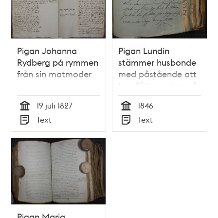
Pigan Johanna
Pigan Lundin
Rydberg på rymmen
stämmer husbonde
från sin matmoder
med påstående att
hon fått sparken på
felaktiga grunder
19 juli 1827
1846
Tid
Tid
Text
Text
Typ
Typ
Pigan Maria