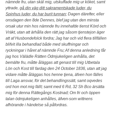
nämnde fru, utan skäl mig, utskuffade mig ur köket, samt
yttrade,
gå din väg ditt sakramentskade luder, du
Spinhus luder, du har burit tunnan
; Dagen därefter, eller
onsdagen den 8de Dennes, blef jag utan den minsta
orsak utur min hos nämnde fru innehafde tienst Körd och
Vräkt, utan att ärhålla den rätt jag såsom tjenstejon äger
att af Husbondefolck fordra; Jag har och vid flera tillfällen
blifvit illa behandlad både med skuffningar och
ryckningar i håret af nämnde Fru; Af denna anledning får
jag hos Välädle Rätten Ödmjukeligen anhålla, det
bemälte fru, måtte åläggas att genast till mig Utbetala
Lön och Kost till fardag den 24 October 1836, utan att jag
vidare måtte åläggas hos henne tjena, äfven hon fälles
till Laga ansvar, för det behandlingssätt, samt oqvedes
ord hon mot mig fällt; samt med 6 Rd, 32 Sh Bco ärsätta
mig för denna Rättegångs Kostnad; Om fri och öppen
talan ödmjukeligen anhålles, äfven-som wittnens
afhörande i händelse så påfordras.