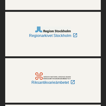
Regionarkivet Stockholm
Riksantikvarieämbetet