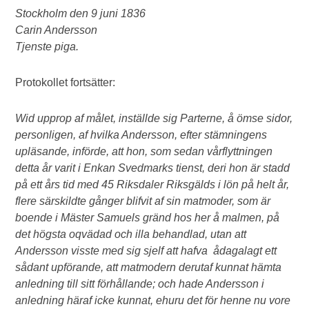
Stockholm den 9 juni 1836
Carin Andersson
Tjenste piga.
Protokollet fortsätter:
Wid upprop af målet, inställde sig Parterne, å ömse sidor,
personligen, af hvilka Andersson, efter stämningens
upläsande, införde, att hon, som sedan vårflyttningen
detta år varit i Enkan Svedmarks tienst, deri hon är stadd
på ett års tid med 45 Riksdaler Riksgälds i lön på helt år,
flere särskildte gånger blifvit af sin matmoder, som är
boende i Mäster Samuels gränd hos her å malmen, på
det högsta oqvädad och illa behandlad, utan att
Andersson visste med sig sjelf att hafva ådagalagt ett
sådant upförande, att matmodern derutaf kunnat hämta
anledning till sitt förhållande; och hade Andersson i
anledning häraf icke kunnat, ehuru det för henne nu vore