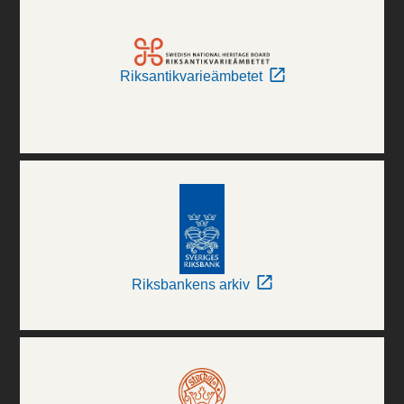
Riksantikvarieämbetet
Riksbankens arkiv