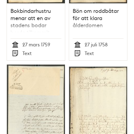
Bokbindarhustru
Bön om roddbåtar
menar att en av
för att klara
stadens bodar
ålderdomen
borde tilkommit
hennes make
27 mars 1759
27 juli 1758
Tid
Tid
Text
Text
Typ
Typ