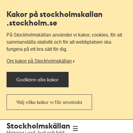
Kakor på stockholmskallan
.stockholm.se
På Stockholmskällan använder vi kakor, cookies, för att
sammanställa statistik och för att webbplatsen ska
fungera på ett bra sätt för dig.
Om kakor på Stockholmskällan
Godkänn alla kakor
Välj vilka kakor vi får använda
Till
Till
Stockholmskällan
navigationen
huvudinnehållet
Historia i ord, ljud och bild