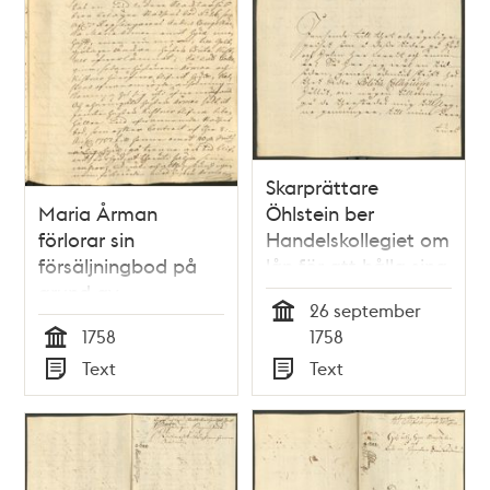
Skarprättare
Maria Årman
Öhlstein ber
förlorar sin
Handelskollegiet om
försäljningbod på
lån för att hålla sina
grund av
djur vid liv
26 september
kontraktsbrott
Tid
1758
1758
Tid
Text
Text
Typ
Typ