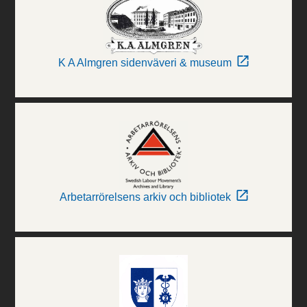
K A Almgren sidenväveri & museum
Arbetarrörelsens arkiv och bibliotek