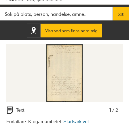
Fritextsök
Sök
Visa vad som finns nära mig
1
2
1
/ 2
Text
Författare: Krögareämbetet.
Stadsarkivet