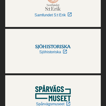
Samfundet S:t Erik
Sjöhistoriska
Spårvägsmuseet