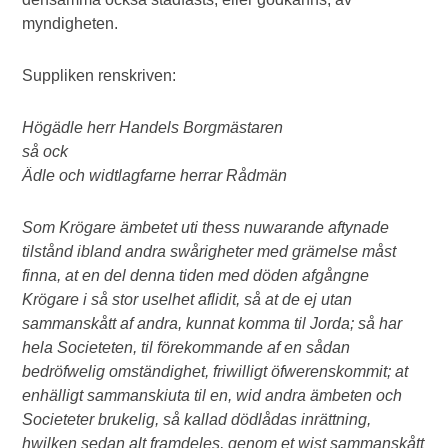
myndigheten.
Suppliken renskriven:
Högädle herr Handels Borgmästaren
så ock
Ädle och widtlagfarne herrar Rådmän
Som Krögare ämbetet uti thess nuwarande aftynade
tilstånd ibland andra swårigheter med grämelse måst
finna, at en del denna tiden med döden afgångne
Krögare i så stor uselhet aflidit, så at de ej utan
sammanskått af andra, kunnat komma til Jorda; så har
hela Societeten, til förekommande af en sådan
bedröfwelig omständighet, friwilligt öfwerenskommit; at
enhälligt sammanskiuta til en, wid andra ämbeten och
Societeter brukelig, så kallad dödlådas inrättning,
hwilken sedan alt framdeles, genom et wist sammanskått