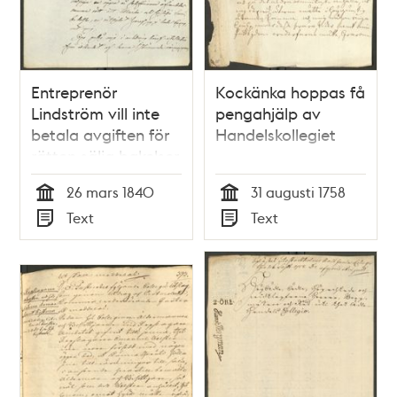
Entreprenör
Kockänka hoppas få
Lindström vill inte
pengahjälp av
betala avgiften för
Handelskollegiet
rätten sälja bakelser
26 mars 1840
31 augusti 1758
Tid
Tid
Text
Text
Typ
Typ