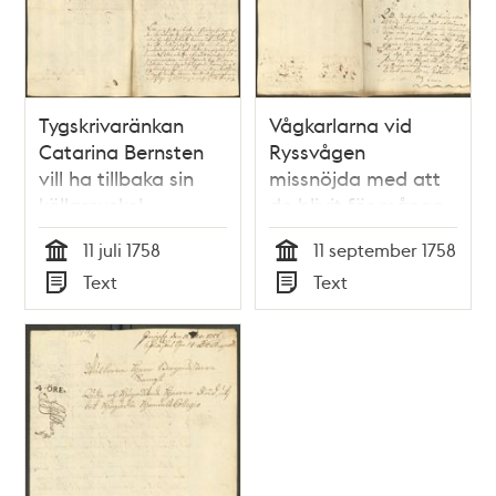
Tygskrivaränkan
Vågkarlarna vid
Catarina Bernsten
Ryssvågen
vill ha tillbaka sin
missnöjda med att
källarnyckel
de blivit för många
11 juli 1758
11 september 1758
Tid
Tid
Text
Text
Typ
Typ