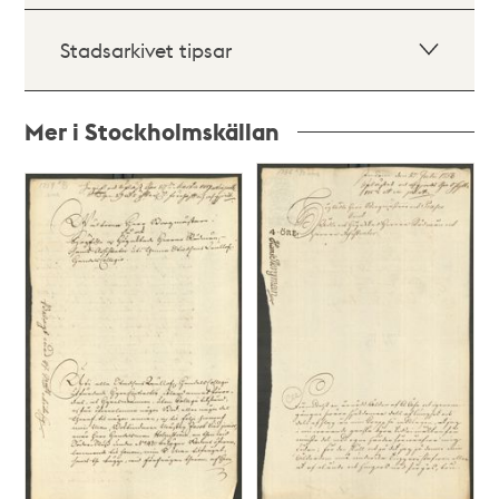
Stadsarkivet tipsar
Mer i Stockholmskällan
Relaterade
poster
och
teman