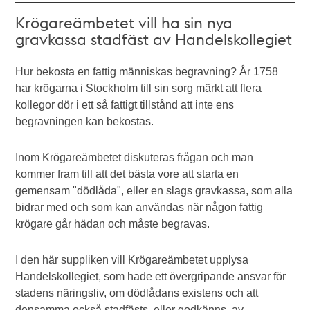
Krögareämbetet vill ha sin nya
gravkassa stadfäst av Handelskollegiet
Hur bekosta en fattig människas begravning? År 1758
har krögarna i Stockholm till sin sorg märkt att flera
kollegor dör i ett så fattigt tillstånd att inte ens
begravningen kan bekostas.
Inom Krögareämbetet diskuteras frågan och man
kommer fram till att det bästa vore att starta en
gemensam "dödlåda", eller en slags gravkassa, som alla
bidrar med och som kan användas när någon fattig
krögare går hädan och måste begravas.
I den här suppliken vill Krögareämbetet upplysa
Handelskollegiet, som hade ett övergripande ansvar för
stadens näringsliv, om dödlådans existens och att
densamma också stadfästs, eller godkänns, av