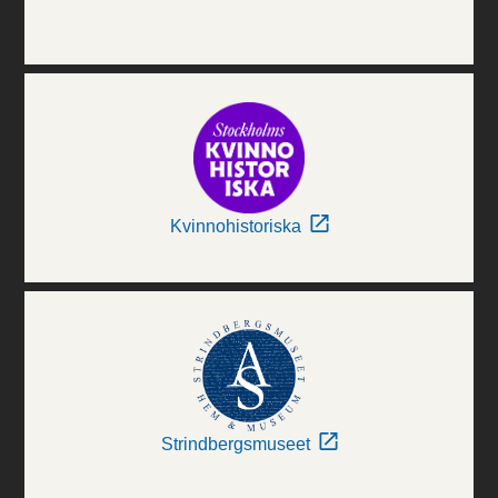
Kvinnohistoriska
Strindbergsmuseet