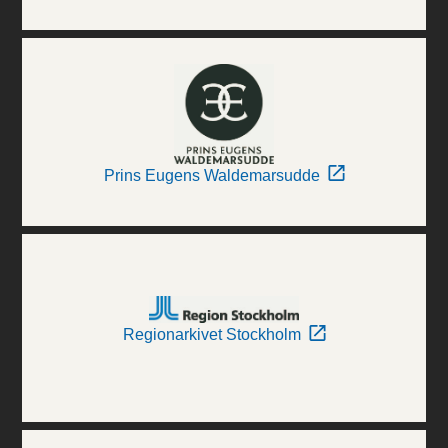
Prins Eugens Waldemarsudde
Regionarkivet Stockholm