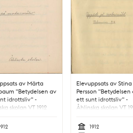
ppsats av Märta
Elevuppsats av Stina
baum "Betydelsen av
Persson "Betydelsen
nt idrottsliv" -
ett sunt idrottsliv" -
ska skolan VT 1912
Åhlinska skolan VT 19
1912
1912