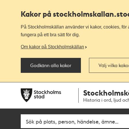
Kakor på stockholmskallan
.st
På Stockholmskällan använder vi kakor, cookies, för a
fungera på ett bra sätt för dig.
Om kakor på Stockholmskällan
Godkänn alla kakor
Välj vilka kak
Till
Till
Stockholmsk
navigationen
huvudinnehållet
Historia i ord, ljud oc
Fritextsök