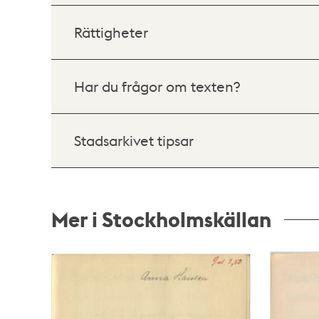
Rättigheter
Har du frågor om texten?
Stadsarkivet tipsar
Mer i Stockholmskällan
Relaterade
poster
och
teman