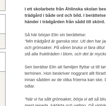
I ett skolarbete från Åhlinska skolan bes
trädgård i både ord och bild. I berättelse
händer i trädgården från sådd till skörd.
Så här början Elin sin berättelse:
"Min trädgård är ganska stor. Uti den har j
och grönsaker. På våren bruka vi fara ditut
stå alla fruktträden i blom, och det är mycke
Sen berättar Elin att familjen flyttar ut till l
terminen. Hon beskriver noggrant allt föra
innan sådden av de olika fröerna kan ske. 
odlar.
"När vi ha sått grönsaker, börja vi att så 
mest reseda, luktärta och vallmo. Då vin