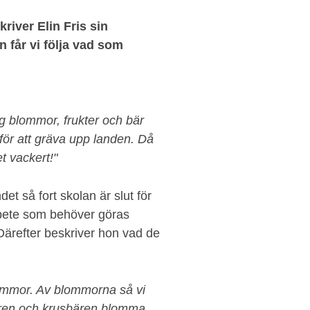
kriver Elin Fris sin
n får vi följa vad som
ag blommor, frukter och bär
 för att gräva upp landen. Då
t vackert!"
andet så fort skolan är slut för
rbete som behöver göras
Därefter beskriver hon vad de
blommor. Av blommorna så vi
bären och krusbären blomma