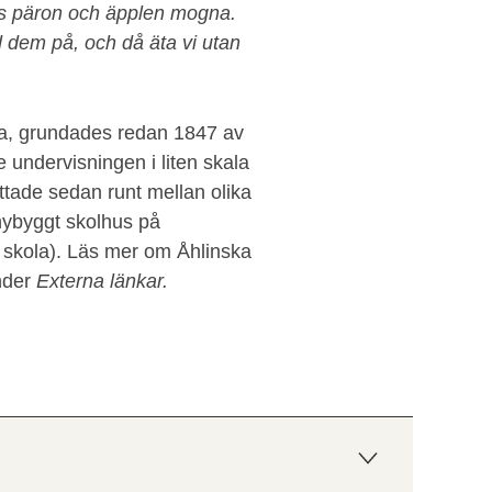
rs päron och äpplen mogna.
d dem på, och då äta vi utan
ola, grundades redan 1847 av
e undervisningen i liten skala
tade sedan runt mellan olika
tt nybyggt skolhus på
k skola). Läs mer om Åhlinska
under
Externa länkar.