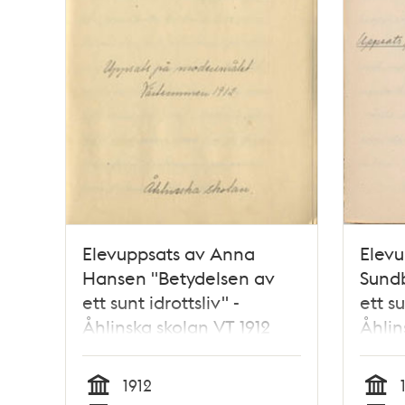
Elevuppsats av Anna
Elevu
Hansen "Betydelsen av
Sund
ett sunt idrottsliv" -
ett su
Åhlinska skolan VT 1912
Åhlin
1912