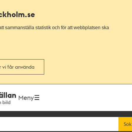
ockholm.se
tt sammanställa statistik och för att webbplatsen ska
or vi får använda
ällan
Meny
h bild
Sök