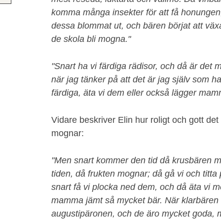
komma många insekter för att få honungen
dessa blommat ut, och bären börjat att växa, 
de skola bli mogna."
"Snart ha vi färdiga rädisor, och då är det 
när jag tänker på att det är jag själv som 
färdiga, äta vi dem eller också lägger mam
Vidare beskriver Elin hur roligt och gott det 
mognar:
"Men snart kommer den tid då krusbären mo
tiden, då frukten mognar; då gå vi och titt
snart få vi plocka ned dem, och då äta vi me
mamma jämt så mycket bär. När klarbären ä
augustipäronen, och de äro mycket goda, m