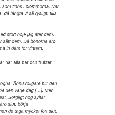
, som finns i blommorna. När
då längta vi så rysligt, tills
med stort nöje jag äter dem,
har sått dem. Då bönorna äro
ma in dem för vintern."
är när alla bär och frukter
gna. Ännu roligare blir den
a på den varje dag […]. Men
st. Sorgligt nog syltar
ro slut, börja
en de taga mycket fort slut.