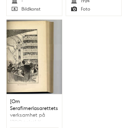
-
1924
förgrunden
Tid
Tid
Bildkonst
Foto
Typ
Typ
[Om
Serafimerlasarettets
verksamhet på
1700-talet] K.