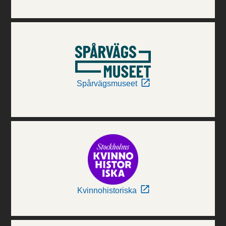
Spårvägsmuseet
Kvinnohistoriska