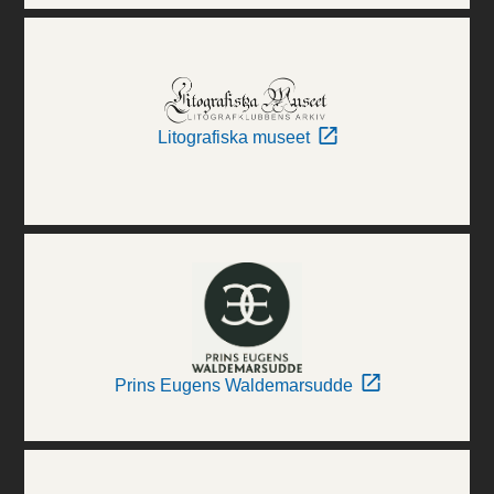
Litografiska museet
Prins Eugens Waldemarsudde