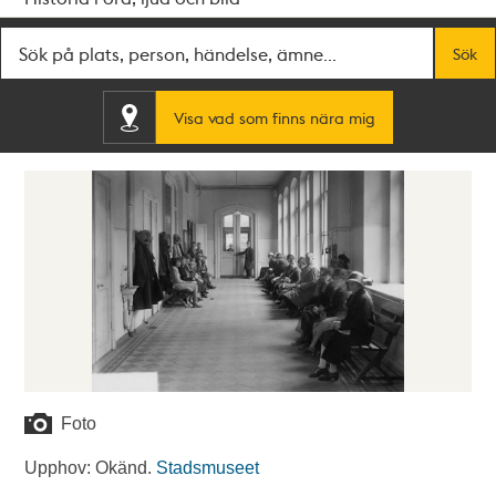
Fritextsök
Sök
Visa vad som finns nära mig
Foto
Upphov: Okänd.
Stadsmuseet