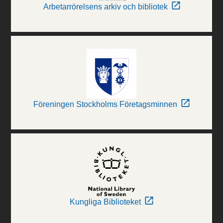
Arbetarrörelsens arkiv och bibliotek
Föreningen Stockholms Företagsminnen
Kungliga Biblioteket