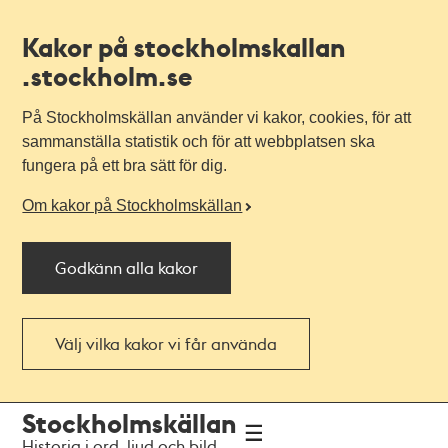
Kakor på stockholmskallan
.stockholm.se
På Stockholmskällan använder vi kakor, cookies, för att
sammanställa statistik och för att webbplatsen ska
fungera på ett bra sätt för dig.
Om kakor på Stockholmskällan
Godkänn alla kakor
Välj vilka kakor vi får använda
Till
Till
Stockholmskällan
navigationen
huvudinnehållet
Historia i ord, ljud och bild