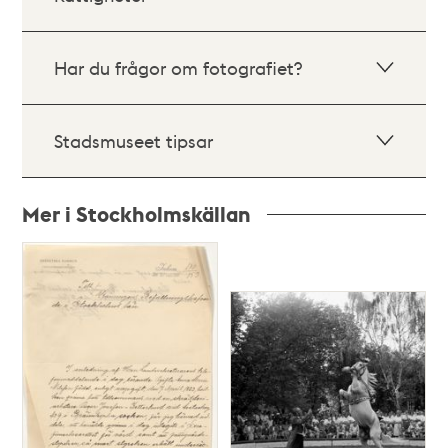
Har du frågor om fotografiet?
Stadsmuseet tipsar
Mer i Stockholmskällan
Relaterade
poster
och
teman