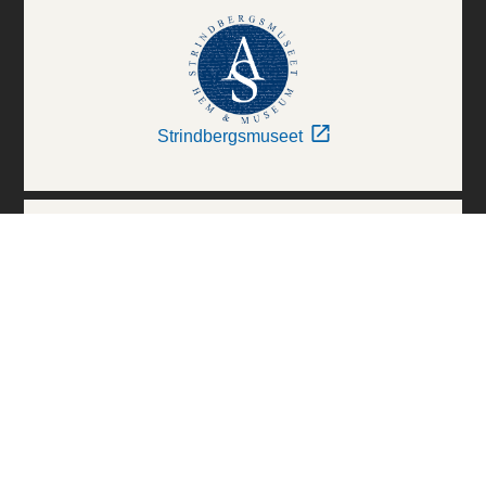
Strindbergsmuseet
Thielska Galleriet