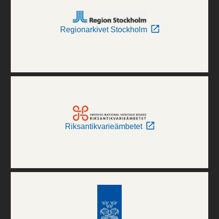
Regionarkivet Stockholm
Riksantikvarieämbetet