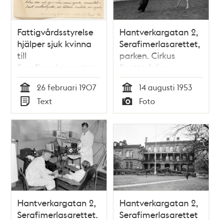
Fattigvårdsstyrelse
Hantverkargatan 2,
hjälper sjuk kvinna
Serafimerlasarettet,
till
parken. Cirkus
Serafimerlasarettet
Scotts årliga
föreställning
26 februari 1907
14 augusti 1953
Tid
Tid
Text
Foto
Typ
Typ
Hantverkargatan 2,
Hantverkargatan 2,
Serafimerlasarettet.
Serafimerlasarettet