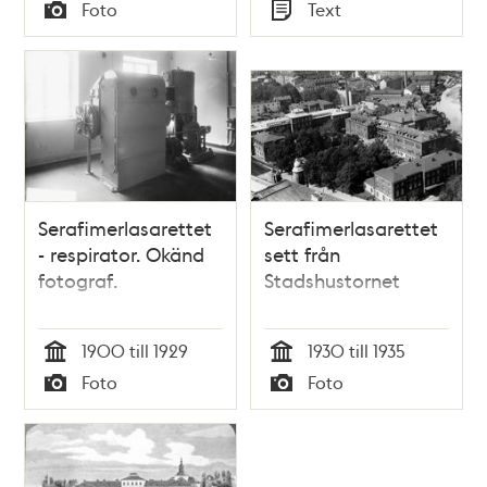
Tid
Tid
Foto
Text
Typ
Typ
Serafimerlasarettet
Serafimerlasarettet
- respirator. Okänd
sett från
fotograf.
Stadshustornet
1900 till 1929
1930 till 1935
Tid
Tid
Foto
Foto
Typ
Typ