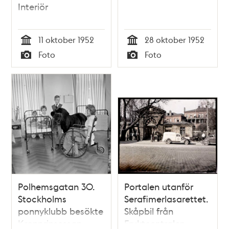
Interiör
11 oktober 1952
28 oktober 1952
Tid
Tid
Foto
Foto
Typ
Typ
Polhemsgatan 30.
Portalen utanför
Stockholms
Serafimerlasarettet.
ponnyklubb besökte
Skåpbil från
Kronprinsessan
Fruktcentralen