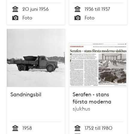
Lovisas Barnsjukhus.
20 juni 1956
1936 till 1937
Jonas Ugander och
Tid
Tid
Foto
Foto
ponnyn Jonny
Typ
Typ
besökte patienterna
Sandningsbil
Serafen - stans
första moderna
sjukhus
1958
1752 till 1980